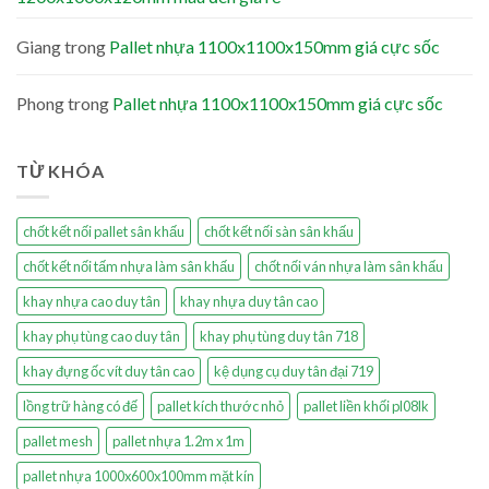
Giang
trong
Pallet nhựa 1100x1100x150mm giá cực sốc
Phong
trong
Pallet nhựa 1100x1100x150mm giá cực sốc
TỪ KHÓA
chốt kết nối pallet sân khấu
chốt kết nối sàn sân khấu
chốt kết nối tấm nhựa làm sân khấu
chốt nối ván nhựa làm sân khấu
khay nhựa cao duy tân
khay nhựa duy tân cao
khay phụ tùng cao duy tân
khay phụ tùng duy tân 718
khay đựng ốc vít duy tân cao
kệ dụng cụ duy tân đại 719
lồng trữ hàng có đế
pallet kích thước nhỏ
pallet liền khối pl08lk
pallet mesh
pallet nhựa 1.2m x 1m
pallet nhựa 1000x600x100mm mặt kín