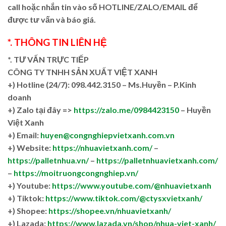
call hoặc nhắn tin vào số HOTLINE/ZALO/EMAIL để
được tư vấn và báo giá.
*. THÔNG TIN LIÊN HỆ
*. TƯ VẤN TRỰC TIẾP
CÔNG TY TNHH SẢN XUẤT VIỆT XANH
+)
Hotline (24/7): 098.442.3150 – Ms.Huyền – P.Kinh
doanh
+)
Zalo tại đây =>
https://zalo.me/0984423150
– Huyền
Việt Xanh
+) Email:
huyen@congnghiepvietxanh.com.vn
+) Website:
https://nhuavietxanh.com/
–
https://palletnhua.vn/
–
https://palletnhuavietxanh.com/
–
https://moitruongcongnghiep.vn/
+) Youtube:
https://www.youtube.com/@nhuavietxanh
+) Tiktok:
https://www.tiktok.com/@ctysxvietxanh/
+) Shopee:
https://shopee.vn/nhuavietxanh/
+) Lazada:
https://www.lazada.vn/shop/nhua-viet-xanh/