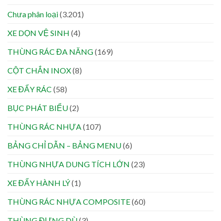
Chưa phân loại
(3.201)
XE DỌN VỆ SINH
(4)
THÙNG RÁC ĐA NĂNG
(169)
CỘT CHẮN INOX
(8)
XE ĐẨY RÁC
(58)
BỤC PHÁT BIỂU
(2)
THÙNG RÁC NHỰA
(107)
BẢNG CHỈ DẪN – BẢNG MENU
(6)
THÙNG NHỰA DUNG TÍCH LỚN
(23)
XE ĐẨY HÀNH LÝ
(1)
THÙNG RÁC NHỰA COMPOSITE
(60)
THÙNG ĐỰNG DÙ
(3)