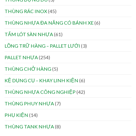
THÙNG RÁC INOX
(45)
THÙNG NHỰA ĐA NĂNG CÓ BÁNH XE
(6)
TẤM LÓT SÀN NHỰA
(61)
LỒNG TRỮ HÀNG – PALLET LƯỚI
(3)
PALLET NHỰA
(254)
THÙNG CHỞ HÀNG
(5)
KỆ DỤNG CỤ – KHAY LINH KIỆN
(6)
THÙNG NHỰA CÔNG NGHIỆP
(42)
THÙNG PHUY NHỰA
(7)
PHỤ KIỆN
(14)
THÙNG TANK NHỰA
(8)