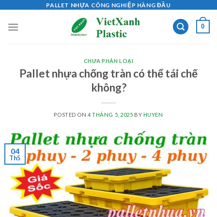
Skip
PALLET NHỰA CÔNG NGHIỆP HÀNG ĐẦU
to
0
content
CHƯA PHÂN LOẠI
Pallet nhựa chống tràn có thể tái chế
không?
POSTED ON
4 THÁNG 5, 2025
BY
HUYEN
04
Th5