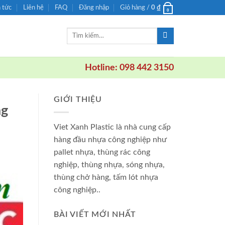
n tức
Liên hệ
FAQ
Đăng nhập
Giỏ hàng /
0
₫
0
Tìm
kiếm:
Hotline: 098 442 3150
GIỚI THIỆU
ng
Viet Xanh Plastic là nhà cung cấp
hàng đầu nhựa công nghiệp như
pallet nhựa, thùng rác công
nghiệp, thùng nhựa, sóng nhựa,
thùng chở hàng, tấm lót nhựa
công nghiệp..
BÀI VIẾT MỚI NHẤT