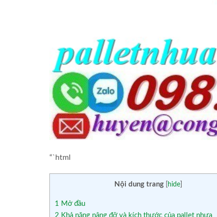
“`html
Nội dung trang
[
hide
]
1
Mở đầu
2
Khả năng nâng đỡ và kích thước của pallet nhựa