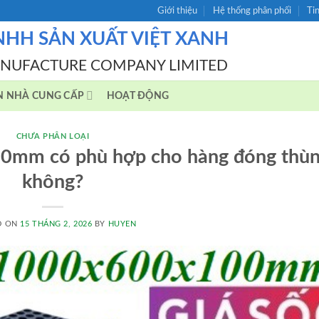
Giới thiệu
Hệ thống phân phối
Ti
NHH SẢN XUẤT VIỆT XANH
ANUFACTURE COMPANY LIMITED
N NHÀ CUNG CẤP
HOẠT ĐỘNG
CHƯA PHÂN LOẠI
0mm có phù hợp cho hàng đóng thù
không?
D ON
15 THÁNG 2, 2026
BY
HUYEN