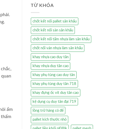
TỪ KHÓA
phải.
ng.
chốt kết nối pallet sân khấu
chốt kết nối sàn sân khấu
chốt kết nối tấm nhựa làm sân khấu
chốt nối ván nhựa làm sân khấu
khay nhựa cao duy tân
khay nhựa duy tân cao
 chắc,
khay phụ tùng cao duy tân
t quan
khay phụ tùng duy tân 718
khay đựng ốc vít duy tân cao
kệ dụng cụ duy tân đại 719
khỏi ẩm
lồng trữ hàng có đế
g thấm
pallet kích thước nhỏ
pallet liền khối pl08lk
pallet mesh