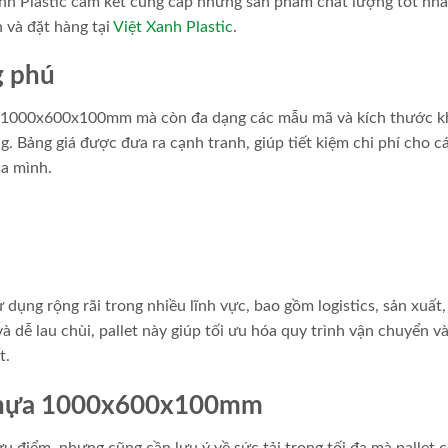
anh Plastic cam kết cung cấp những sản phẩm chất lượng tốt nhấ
 và đặt hàng tại
Việt Xanh Plastic
.
g phú
hựa 1000x600x100mm mà còn đa dạng các mẫu mã và kích thước k
 Bảng giá được đưa ra cạnh tranh, giúp tiết kiệm chi phí cho c
ủa mình.
ng rộng rãi trong nhiều lĩnh vực, bao gồm logistics, sản xuất,
 dễ lau chùi, pallet này giúp tối ưu hóa quy trình vận chuyển và
t.
t nhựa 1000x600x100mm
iểm, nhưng cũng cần lưu ý về sức tải trọng tối đa mà pallet c