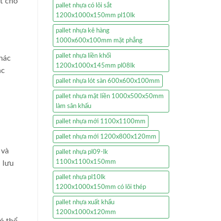
t cho
pallet nhựa có lõi sắt
1200x1000x150mm pl10lk
pallet nhựa kê hàng
1000x600x100mm mặt phẳng
pallet nhựa liền khối
hác
1200x1000x145mm pl08lk
ác
pallet nhựa lót sàn 600x600x100mm
pallet nhựa mặt liền 1000x500x50mm
làm sân khấu
pallet nhựa mới 1100x1100mm
pallet nhựa mới 1200x800x120mm
 và
pallet nhựa pl09-lk
1100x1100x150mm
 lưu
pallet nhựa pl10lk
1200x1000x150mm có lõi thép
pallet nhựa xuất khẩu
1200x1000x120mm
ó thể