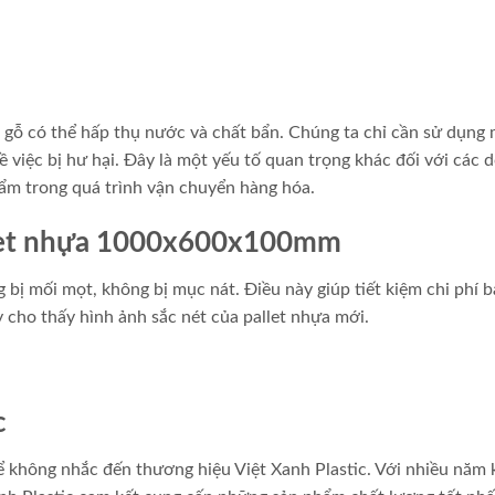
t gỗ có thể hấp thụ nước và chất bẩn. Chúng ta chỉ cần sử dụng 
 việc bị hư hại. Đây là một yếu tố quan trọng khác đối với các 
hẩm trong quá trình vận chuyển hàng hóa.
llet nhựa 1000x600x100mm
bị mối mọt, không bị mục nát. Điều này giúp tiết kiệm chi phí bả
y cho thấy hình ảnh sắc nét của pallet nhựa mới.
c
ể không nhắc đến thương hiệu Việt Xanh Plastic. Với nhiều năm 