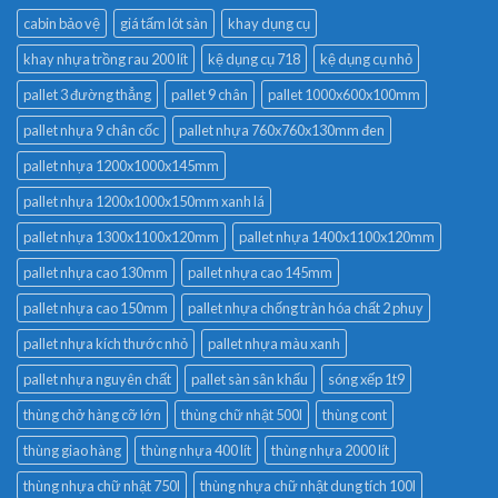
cabin bảo vệ
giá tấm lót sàn
khay dụng cụ
khay nhựa trồng rau 200 lít
kệ dụng cụ 718
kệ dụng cụ nhỏ
pallet 3 đường thẳng
pallet 9 chân
pallet 1000x600x100mm
pallet nhựa 9 chân cốc
pallet nhựa 760x760x130mm đen
pallet nhựa 1200x1000x145mm
pallet nhựa 1200x1000x150mm xanh lá
pallet nhựa 1300x1100x120mm
pallet nhựa 1400x1100x120mm
pallet nhựa cao 130mm
pallet nhựa cao 145mm
pallet nhựa cao 150mm
pallet nhựa chống tràn hóa chất 2 phuy
pallet nhựa kích thước nhỏ
pallet nhựa màu xanh
pallet nhựa nguyên chất
pallet sàn sân khấu
sóng xếp 1t9
thùng chở hàng cỡ lớn
thùng chữ nhật 500l
thùng cont
thùng giao hàng
thùng nhựa 400 lít
thùng nhựa 2000 lít
thùng nhựa chữ nhật 750l
thùng nhựa chữ nhật dung tích 100l