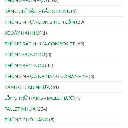
THÙNG RÁC NHỰA
(107)
BẢNG CHỈ DẪN – BẢNG MENU
(6)
THÙNG NHỰA DUNG TÍCH LỚN
(23)
XE ĐẨY HÀNH LÝ
(1)
THÙNG RÁC NHỰA COMPOSITE
(60)
THÙNG ĐỰNG DÙ
(3)
THÙNG RÁC INOX
(45)
THÙNG NHỰA ĐA NĂNG CÓ BÁNH XE
(6)
TẤM LÓT SÀN NHỰA
(61)
LỒNG TRỮ HÀNG – PALLET LƯỚI
(3)
PALLET NHỰA
(254)
THÙNG CHỞ HÀNG
(5)