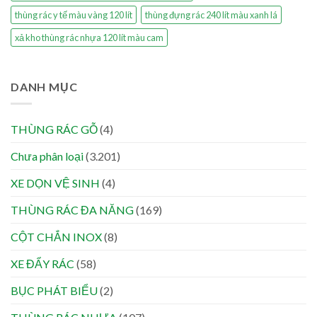
thùng rác y tế màu vàng 120 lít
thùng đựng rác 240 lít màu xanh lá
xả kho thùng rác nhựa 120 lít màu cam
DANH MỤC
THÙNG RÁC GỖ
(4)
Chưa phân loại
(3.201)
XE DỌN VỆ SINH
(4)
THÙNG RÁC ĐA NĂNG
(169)
CỘT CHẮN INOX
(8)
XE ĐẨY RÁC
(58)
BỤC PHÁT BIỂU
(2)