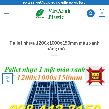
Skip
PALLET NHỰA CÔNG NGHIỆP HÀNG ĐẦU
to
0
content
Pallet nhựa 1200x1000x150mm màu xanh
– hàng mới
24
Th5