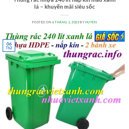
lá – khuyến mãi siêu sốc
POSTED ON
6 THÁNG 2, 2023
BY
HUYEN
06
Th2