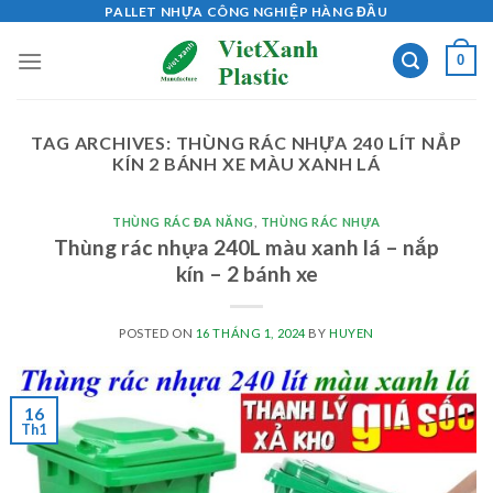
Skip
PALLET NHỰA CÔNG NGHIỆP HÀNG ĐẦU
to
0
content
TAG ARCHIVES:
THÙNG RÁC NHỰA 240 LÍT NẮP
KÍN 2 BÁNH XE MÀU XANH LÁ
THÙNG RÁC ĐA NĂNG
,
THÙNG RÁC NHỰA
Thùng rác nhựa 240L màu xanh lá – nắp
kín – 2 bánh xe
POSTED ON
16 THÁNG 1, 2024
BY
HUYEN
16
Th1