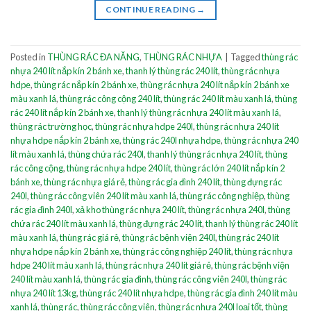
CONTINUE READING
→
Posted in
THÙNG RÁC ĐA NĂNG
,
THÙNG RÁC NHỰA
|
Tagged
thùng rác
nhựa 240 lít nắp kín 2 bánh xe
,
thanh lý thùng rác 240 lít
,
thùng rác nhựa
hdpe
,
thùng rác nắp kín 2 bánh xe
,
thùng rác nhựa 240 lít nắp kín 2 bánh xe
màu xanh lá
,
thùng rác công cộng 240 lít
,
thùng rác 240 lít màu xanh lá
,
thùng
rác 240 lít nắp kín 2 bánh xe
,
thanh lý thùng rác nhựa 240 lít màu xanh lá
,
thùng rác trường học
,
thùng rác nhựa hdpe 240l
,
thùng rác nhựa 240 lít
nhựa hdpe nắp kín 2 bánh xe
,
thùng rác 240l nhựa hdpe
,
thùng rác nhựa 240
lít màu xanh lá
,
thùng chứa rác 240l
,
thanh lý thùng rác nhựa 240 lít
,
thùng
rác công cộng
,
thùng rác nhựa hdpe 240 lít
,
thùng rác lớn 240 lít nắp kín 2
bánh xe
,
thùng rác nhựa giá rẻ
,
thùng rác gia đình 240 lít
,
thùng đựng rác
240l
,
thùng rác công viên 240 lít màu xanh lá
,
thùng rác công nghiệp
,
thùng
rác gia đình 240l
,
xả kho thùng rác nhựa 240 lít
,
thùng rác nhựa 240l
,
thùng
chứa rác 240 lít màu xanh lá
,
thùng đựng rác 240 lít
,
thanh lý thùng rác 240 lít
màu xanh lá
,
thùng rác giá rẻ
,
thùng rác bệnh viện 240l
,
thùng rác 240 lít
nhựa hdpe nắp kín 2 bánh xe
,
thùng rác công nghiệp 240 lít
,
thùng rác nhựa
hdpe 240 lít màu xanh lá
,
thùng rác nhựa 240 lít giá rẻ
,
thùng rác bệnh viện
240 lít màu xanh lá
,
thùng rác gia đình
,
thùng rác công viên 240l
,
thùng rác
nhựa 240 lít 13kg
,
thùng rác 240 lít nhựa hdpe
,
thùng rác gia đình 240 lít màu
xanh lá
,
thùng rác
,
thùng rác công viên
,
thùng rác nhựa 240l loại tốt
,
thùng