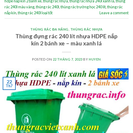
hdpe nắp kín 2 bánh xe
,
thùng rác nhựa
,
thùng rác nhựa 240l xanh lá
,
thùng
rác 240l màu vàng
,
thùng rác 240l
,
thùng rác trường học 240 lít
,
thùng rác
nắp kín
,
thùng rác 240l loại tốt
Leave a comment
THÙNG RÁC ĐA NĂNG
,
THÙNG RÁC NHỰA
Thùng đựng rác 240 lít nhựa HDPE nắp
kín 2 bánh xe – màu xanh lá
POSTED ON
22 THÁNG 7, 2023
BY
HUYEN
22
Th7