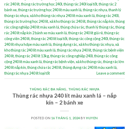
rác 240 lít
,
thùng rác trường học 240l
,
thùng rác 240l loại tốt
,
thùng rác 2
bánh xe
,
thùng rác trường học 240 lít màu xanh lá
,
thùng rác nhựa
,
thanh lý
thùng rác nhựa
,
xả kho thùng rác nhựa 240 lít màu xanh lá
,
thùng rác 240l
,
thùng rác trường học 240 lít
,
xả kho thùng rác 240 lít
,
thùng rác nắp kín
,
thùng
rác công nghiệp 240 lít màu xanh lá
,
thùng chứa rác
,
thanh lý thùng rác
,
thùng
rác 240 lít nắp kín 2 bánh xe màu xanh lá
,
thùng rác 240 lít giá rẻ
,
thùng rác
công viên 240 lít
,
thùng rác 240 lít loại tốt
,
thùng rác công cộng 240l
,
thùng rác
240 lít nhựa hdpe màu xanh lá
,
thùng đựng rác
,
xả kho thùng rác nhựa
,
xả
kho thùng rác 240 lít màu xanh lá
,
thùng rác nhựa 240 lít
,
thùng rác bệnh viện
240 lít
,
thùng rác 240 lít 13kg
,
thùng rác công nghiệp 240l
,
thùng rác công
cộng 240 lít màu xanh lá
,
thùng rác bệnh viện
,
xả kho thùng rác
,
thùng rác lớn
240 lít nắp kín
,
thùng chứa rác 240 lít
,
thùng đựng rác 240 lít màu xanh lá
,
thùng rác nhựa 240 lít loại tốt
Leave a comment
THÙNG RÁC ĐA NĂNG
,
THÙNG RÁC NHỰA
Thùng rác nhựa 240 lít màu xanh lá – nắp
kín – 2 bánh xe
POSTED ON
16 THÁNG 1, 2024
BY
HUYEN