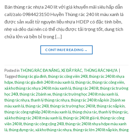
Bán thùng rác nhựa 240 lít với giá khuyến mãi siêu hấp dẫn
call/zalo 0984423150 Huyền Thùng rác 240 lít màu xanh lá
được sản xuất từ nguyên liệu nhựa HDEP có đặc tính bền,
nhẹ và dẻo dai nên có thể chịu được tải trọng tốt, dung tích
chứa lớn và bền bỉ trong […]
CONTINUE READING
→
Posted in
THÙNG RÁC ĐA NĂNG
,
XE ĐẨY RÁC
,
THÙNG RÁC NHỰA
|
Tagged
thùng rác gia đình
,
thùng rác công viên 240l
,
thùng rác 240 lít nhựa
hdpe
,
thùng rác gia đình 240 lít màu xanh lá
,
thùng rác
,
thùng rác công viên
,
xả kho thùng rác nhựa 240 lít màu xanh lá
,
thùng rác 240 lít
,
thùng rác trường
học 240l
,
thùng rác 2 bánh xe
,
thùng rác trường học 240 lít màu xanh lá
,
thùng rác nhựa
,
thanh lý thùng rác nhựa
,
thùng rác 240 lít nắp kín 2 bánh xe
màu xanh lá
,
thùng rác 240l
,
thùng rác trường học 240 lít
,
thùng rác nắp kín
,
thùng rác công nghiệp 240 lít màu xanh lá
,
thùng chứa rác
,
thanh lý thùng rác
,
xả kho thùng rác 240 lít màu xanh lá
,
thùng rác 240 lít giá rẻ
,
thùng rác công
viên 240 lít
,
thùng rác công cộng 240l
,
thùng rác 240 lít nhựa hdpe màu xanh
lá
,
thùng đựng rác
,
xả kho thùng rác nhựa
,
thùng rác lớn 240 lít nắp kín
,
thùng