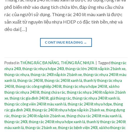
phổ biến nhờ vào dung tích chứa lớn, đáp ứng nhu cầu chứa
rác của người sử dụng. Thùng rác 240 lít màu xanh lá được
sản xuất từ nguyên liệu nhựa HDEP có đặc tính bền, nhẹ và
dẻo dai […]
CONTINUE READING
→
Posted in
THÙNG RÁC ĐA NĂNG
,
THÙNG RÁC NHỰA
|
Tagged
thùng rác
nhựa 240l
,
thùng rác nhựa hdpe 240l
,
thùng rác lớn 240 lít nắp kín 2 bánh xe
,
thùng rác nhựa
,
thùng rác 240l nắp kín 2 bánh xe
,
thùng rác nhựa 240 lít màu
xanh lá
,
thùng rác 240 lít
,
thùng rác 240 lít xanh lá
,
thanh lý thùng rác nhựa
240 lít
,
thùng rác công nghiệp 240 lít
,
thùng rác nhựa hdpe 240 lít
,
xả kho
thùng rác nhựa 240 lít
,
thùng chứa rác
,
thùng rác nhựa 240 lít nắp kín 2 bánh
xe
,
thùng rác gia đình 240 lít
,
giá thùng rác
,
thùng rác nhựa 240 lít xanh lá
,
thùng rác công viên 240 lít màu xanh lá
,
thùng rác 240 lít nhựa hdpe
,
thùng
rác gia đình 240l
,
thùng rác 240 lít nhựa hdpe nắp kín 2 bánh xe
,
thùng đựng
rác
,
thùng rác 240 lít nắp kín 2 bánh xe
,
thùng chứa rác 240 lít màu xanh lá
,
thùng rác 240l
,
thùng rác 240 lít nhựa hdpe xanh lá
,
thanh lý thùng rác 240 lít
màu xanh lá
,
thùng rác 2 bánh xe
,
thùng rác bệnh viện 240l
,
xả kho thùng rác