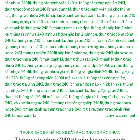
rác nhựa 240 lít
,
thùng rác bệnh viện 240 lít
,
thùng rác công nghiệp 240l
,
thùng rác công cộng 240 lít màu xanh lá
,
thùng rác bệnh viện
,
xả kho thùng
rác
,
thùng rác nhựa 240 lít nắp kín 2 bánh xe màu xanh lá
,
thùng chứa rác 240
lít
,
thùng đựng rác 240 lít màu xanh lá
,
thùng rác nhựa 240 lít nắp kín 2 bánh
xe
,
thanh lý thùng rác 240 lít
,
thùng rác nhựa hdpe
,
thùng rác nắp kín 2 bánh
xe
,
thùng rác nhựa 240 lít nhựa hdpe nắp kín 2 bánh xe
,
thùng rác công cộng
240 lít
,
thùng rác 240 lít màu xanh lá
,
thùng rác 240 lít nắp kín 2 bánh xe
,
thanh
lý thùng rác nhựa 240 lít màu xanh lá
,
thùng rác trường học
,
thùng rác nhựa
hdpe 240l
,
thùng rác lớn 240 lít nắp kín 2 bánh xe
,
thùng rác 240l nhựa hdpe
,
thùng rác nhựa 240 lít màu xanh lá
,
thùng chứa rác 240l
,
thanh lý thùng rác
nhựa 240 lít
,
thùng rác công cộng
,
thùng rác nhựa hdpe 240 lít
,
xả kho thùng
rác nhựa 240 lít
,
thùng rác nhựa giá rẻ
,
thùng rác gia đình 240 lít
,
thùng đựng
rác 240l
,
thùng rác công viên 240 lít màu xanh lá
,
thùng rác công nghiệp
,
thùng rác gia đình 240l
,
thùng rác 240 lít nhựa hdpe nắp kín 2 bánh xe
,
thùng
rác nhựa 240l
,
thùng chứa rác 240 lít màu xanh lá
,
thùng đựng rác 240 lít
,
thanh lý thùng rác 240 lít màu xanh lá
,
thùng rác giá rẻ
,
thùng rác bệnh viện
240l
,
xả kho thùng rác 240 lít
,
thùng rác công nghiệp 240 lít
,
thùng rác nhựa
hdpe 240 lít màu xanh lá
,
thùng rác nhựa 240 lít giá rẻ
,
thùng rác bệnh viện
240 lít màu xanh lá
Leave a comment
THÙNG RÁC ĐA NĂNG
,
XE ĐẨY RÁC
,
THÙNG RÁC NHỰA
Thùng rác nhựa 240 lít nắp kín màu xanh