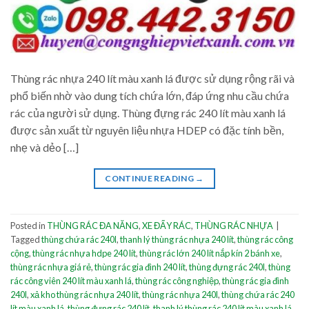
Thùng rác nhựa 240 lít màu xanh lá được sử dụng rộng rãi và
phổ biến nhờ vào dung tích chứa lớn, đáp ứng nhu cầu chứa
rác của người sử dụng. Thùng đựng rác 240 lít màu xanh lá
được sản xuất từ nguyên liệu nhựa HDEP có đặc tính bền,
nhẹ và dẻo […]
CONTINUE READING
→
Posted in
THÙNG RÁC ĐA NĂNG
,
XE ĐẨY RÁC
,
THÙNG RÁC NHỰA
|
Tagged
thùng chứa rác 240l
,
thanh lý thùng rác nhựa 240 lít
,
thùng rác công
cộng
,
thùng rác nhựa hdpe 240 lít
,
thùng rác lớn 240 lít nắp kín 2 bánh xe
,
thùng rác nhựa giá rẻ
,
thùng rác gia đình 240 lít
,
thùng đựng rác 240l
,
thùng
rác công viên 240 lít màu xanh lá
,
thùng rác công nghiệp
,
thùng rác gia đình
240l
,
xả kho thùng rác nhựa 240 lít
,
thùng rác nhựa 240l
,
thùng chứa rác 240
lít màu xanh lá
,
thùng đựng rác 240 lít
,
thanh lý thùng rác 240 lít màu xanh lá
,