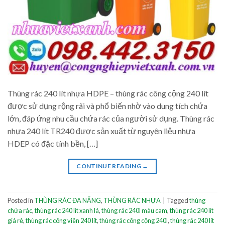
Thùng rác 240 lít nhựa HDPE – thùng rác công cộng 240 lít
được sử dụng rộng rãi và phổ biến nhờ vào dung tích chứa
lớn, đáp ứng nhu cầu chứa rác của người sử dụng. Thùng rác
nhựa 240 lít TR240 được sản xuất từ nguyên liệu nhựa
HDEP có đặc tính bền, […]
CONTINUE READING
→
Posted in
THÙNG RÁC ĐA NĂNG
,
THÙNG RÁC NHỰA
|
Tagged
thùng
chứa rác
,
thùng rác 240 lít xanh lá
,
thùng rác 240l màu cam
,
thùng rác 240 lít
giá rẻ
,
thùng rác công viên 240 lít
,
thùng rác công cộng 240l
,
thùng rác 240 lít