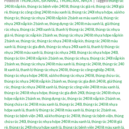
Posted in
THÙNG RÁC ĐA NĂNG
,
THÙNG RÁC NHỰA
|
Tagged
thùng rác
240 lít nắp kín
,
thùng rác bệnh viện 240 lít
,
thùng rác giá rẻ
,
thùng rác 240l giá
rẻ
,
thùng rác công cộng 240 lít màu xanh lá
,
thùng rác 240l nhựa hdpe
,
xả kho
thùng rác
,
thùng rác nhựa 240 lít nắp kín 2 bánh xe màu xanh lá
,
thùng rác
nhựa 240l nắp kín 2 bánh xe
,
thùng đựng rác 240 lít màu xanh lá
,
giá thùng
rác nhựa
,
thùng rác 240l xanh lá
,
thanh lý thùng rác 240 lít
,
thùng rác nhựa
giá rẻ
,
thùng rác nắp kín 2 bánh xe
,
thùng rác nhựa 240 lít nhựa hdpe nắp kín
2 bánh xe
,
thùng rác
,
thùng rác nhựa 240 lít nắp kín
,
thùng rác 240 lít màu
xanh lá
,
thùng rác gia đình
,
thùng rác nhựa 240l xanh lá
,
thanh lý thùng rác
nhựa 240 lít màu xanh lá
,
thùng rác nhựa 240l
,
thùng rác nhựa hdpe 240l
,
thùng rác lớn 240 lít nắp kín 2 bánh xe
,
thùng rác nhựa
,
thùng rác 240l nắp kín
2 bánh xe
,
thùng rác nhựa 240 lít màu xanh lá
,
thùng rác 240 lít
,
thùng rác 240
lít xanh lá
,
thanh lý thùng rác nhựa 240 lít
,
thùng rác công nghiệp 240 lít
,
thùng rác nhựa hdpe 240 lít
,
xả kho thùng rác nhựa 240 lít
,
thùng chứa rác
,
thùng rác nhựa 240 lít nắp kín 2 bánh xe
,
thùng rác gia đình 240 lít
,
giá thùng
rác
,
thùng rác nhựa 240 lít xanh lá
,
thùng rác công viên 240 lít màu xanh lá
,
thùng rác 240 lít nhựa hdpe
,
thùng rác gia đình 240l
,
thùng rác 240 lít nhựa
hdpe nắp kín 2 bánh xe
,
thùng đựng rác
,
thùng rác 240 lít nắp kín 2 bánh xe
,
thùng chứa rác 240 lít màu xanh lá
,
thùng rác 240l
,
thùng rác 240 lít nhựa
hdpe xanh lá
,
thanh lý thùng rác 240 lít màu xanh lá
,
thùng rác 2 bánh xe
,
thùng rác bệnh viện 240l
,
xả kho thùng rác 240 lít
,
thùng rác bệnh viện
,
thùng
chứa rác 240l
,
thùng rác nhựa hdpe 240 lít màu xanh lá
,
thùng rác 240 lít giá
rẻ
,
thùng rác 240l nhựa hdpe xanh lá
,
thùng rác bệnh viện 240 lít màu xanh lá
,