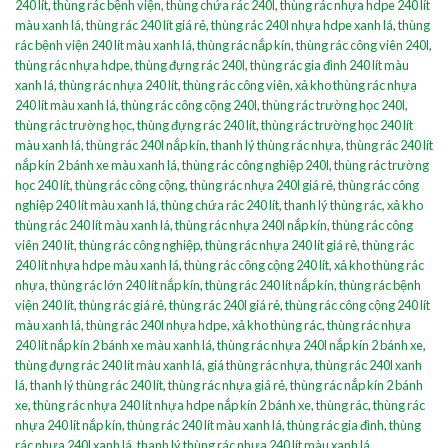
240 lít
,
thùng rác bệnh viện
,
thùng chứa rác 240l
,
thùng rác nhựa hdpe 240 lít
màu xanh lá
,
thùng rác 240 lít giá rẻ
,
thùng rác 240l nhựa hdpe xanh lá
,
thùng
rác bệnh viện 240 lít màu xanh lá
,
thùng rác nắp kín
,
thùng rác công viên 240l
,
thùng rác nhựa hdpe
,
thùng đựng rác 240l
,
thùng rác gia đình 240 lít màu
xanh lá
,
thùng rác nhựa 240 lít
,
thùng rác công viên
,
xả kho thùng rác nhựa
240 lít màu xanh lá
,
thùng rác công cộng 240l
,
thùng rác trường học 240l
,
thùng rác trường học
,
thùng đựng rác 240 lít
,
thùng rác trường học 240 lít
màu xanh lá
,
thùng rác 240l nắp kín
,
thanh lý thùng rác nhựa
,
thùng rác 240 lít
nắp kín 2 bánh xe màu xanh lá
,
thùng rác công nghiệp 240l
,
thùng rác trường
học 240 lít
,
thùng rác công cộng
,
thùng rác nhựa 240l giá rẻ
,
thùng rác công
nghiệp 240 lít màu xanh lá
,
thùng chứa rác 240 lít
,
thanh lý thùng rác
,
xả kho
thùng rác 240 lít màu xanh lá
,
thùng rác nhựa 240l nắp kín
,
thùng rác công
viên 240 lít
,
thùng rác công nghiệp
,
thùng rác nhựa 240 lít giá rẻ
,
thùng rác
240 lít nhựa hdpe màu xanh lá
,
thùng rác công cộng 240 lít
,
xả kho thùng rác
nhựa
,
thùng rác lớn 240 lít nắp kín
,
thùng rác 240 lít nắp kín
,
thùng rác bệnh
viện 240 lít
,
thùng rác giá rẻ
,
thùng rác 240l giá rẻ
,
thùng rác công cộng 240 lít
màu xanh lá
,
thùng rác 240l nhựa hdpe
,
xả kho thùng rác
,
thùng rác nhựa
240 lít nắp kín 2 bánh xe màu xanh lá
,
thùng rác nhựa 240l nắp kín 2 bánh xe
,
thùng đựng rác 240 lít màu xanh lá
,
giá thùng rác nhựa
,
thùng rác 240l xanh
lá
,
thanh lý thùng rác 240 lít
,
thùng rác nhựa giá rẻ
,
thùng rác nắp kín 2 bánh
xe
,
thùng rác nhựa 240 lít nhựa hdpe nắp kín 2 bánh xe
,
thùng rác
,
thùng rác
nhựa 240 lít nắp kín
,
thùng rác 240 lít màu xanh lá
,
thùng rác gia đình
,
thùng
rác nhựa 240l xanh lá
,
thanh lý thùng rác nhựa 240 lít màu xanh lá