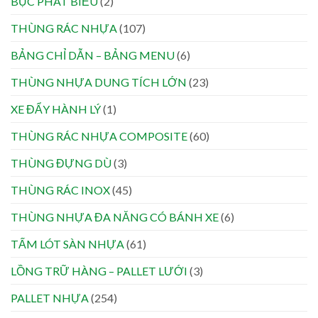
BỤC PHÁT BIỂU
(2)
THÙNG RÁC NHỰA
(107)
BẢNG CHỈ DẪN – BẢNG MENU
(6)
THÙNG NHỰA DUNG TÍCH LỚN
(23)
XE ĐẨY HÀNH LÝ
(1)
THÙNG RÁC NHỰA COMPOSITE
(60)
THÙNG ĐỰNG DÙ
(3)
THÙNG RÁC INOX
(45)
THÙNG NHỰA ĐA NĂNG CÓ BÁNH XE
(6)
TẤM LÓT SÀN NHỰA
(61)
LỒNG TRỮ HÀNG – PALLET LƯỚI
(3)
PALLET NHỰA
(254)