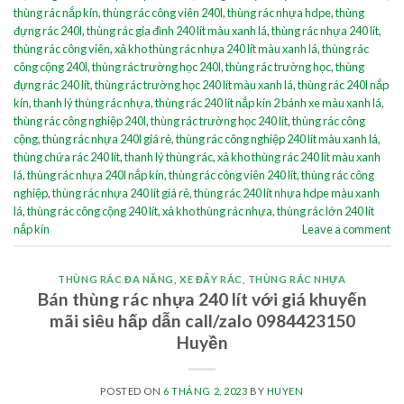
thùng rác nắp kín
,
thùng rác công viên 240l
,
thùng rác nhựa hdpe
,
thùng
đựng rác 240l
,
thùng rác gia đình 240 lít màu xanh lá
,
thùng rác nhựa 240 lít
,
thùng rác công viên
,
xả kho thùng rác nhựa 240 lít màu xanh lá
,
thùng rác
công cộng 240l
,
thùng rác trường học 240l
,
thùng rác trường học
,
thùng
đựng rác 240 lít
,
thùng rác trường học 240 lít màu xanh lá
,
thùng rác 240l nắp
kín
,
thanh lý thùng rác nhựa
,
thùng rác 240 lít nắp kín 2 bánh xe màu xanh lá
,
thùng rác công nghiệp 240l
,
thùng rác trường học 240 lít
,
thùng rác công
cộng
,
thùng rác nhựa 240l giá rẻ
,
thùng rác công nghiệp 240 lít màu xanh lá
,
thùng chứa rác 240 lít
,
thanh lý thùng rác
,
xả kho thùng rác 240 lít màu xanh
lá
,
thùng rác nhựa 240l nắp kín
,
thùng rác công viên 240 lít
,
thùng rác công
nghiệp
,
thùng rác nhựa 240 lít giá rẻ
,
thùng rác 240 lít nhựa hdpe màu xanh
lá
,
thùng rác công cộng 240 lít
,
xả kho thùng rác nhựa
,
thùng rác lớn 240 lít
nắp kín
Leave a comment
THÙNG RÁC ĐA NĂNG
,
XE ĐẨY RÁC
,
THÙNG RÁC NHỰA
Bán thùng rác nhựa 240 lít với giá khuyến
mãi siêu hấp dẫn call/zalo 0984423150
Huyền
POSTED ON
6 THÁNG 2, 2023
BY
HUYEN