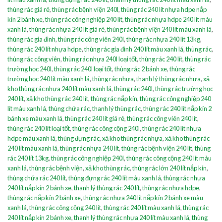
thùng rác giá rẻ
,
thùng rác bệnh viện 240l
,
thùng rác 240 lít nhựa hdpe nắp
kín 2 bánh xe
,
thùng rác công nghiệp 240 lít
,
thùng rác nhựa hdpe 240 lít màu
xanh lá
,
thùng rác nhựa 240 lít giá rẻ
,
thùng rác bệnh viện 240 lít màu xanh lá
,
thùng rác gia đình
,
thùng rác công viên 240l
,
thùng rác nhựa 240 lít 13kg
,
thùng rác 240 lít nhựa hdpe
,
thùng rác gia đình 240 lít màu xanh lá
,
thùng rác
,
thùng rác công viên
,
thùng rác nhựa 240l loại tốt
,
thùng rác 240 lít
,
thùng rác
trường học 240l
,
thùng rác 240l loại tốt
,
thùng rác 2 bánh xe
,
thùng rác
trường học 240 lít màu xanh lá
,
thùng rác nhựa
,
thanh lý thùng rác nhựa
,
xả
kho thùng rác nhựa 240 lít màu xanh lá
,
thùng rác 240l
,
thùng rác trường học
240 lít
,
xả kho thùng rác 240 lít
,
thùng rác nắp kín
,
thùng rác công nghiệp 240
lít màu xanh lá
,
thùng chứa rác
,
thanh lý thùng rác
,
thùng rác 240 lít nắp kín 2
bánh xe màu xanh lá
,
thùng rác 240 lít giá rẻ
,
thùng rác công viên 240 lít
,
thùng rác 240 lít loại tốt
,
thùng rác công cộng 240l
,
thùng rác 240 lít nhựa
hdpe màu xanh lá
,
thùng đựng rác
,
xả kho thùng rác nhựa
,
xả kho thùng rác
240 lít màu xanh lá
,
thùng rác nhựa 240 lít
,
thùng rác bệnh viện 240 lít
,
thùng
rác 240 lít 13kg
,
thùng rác công nghiệp 240l
,
thùng rác công cộng 240 lít màu
xanh lá
,
thùng rác bệnh viện
,
xả kho thùng rác
,
thùng rác lớn 240 lít nắp kín
,
thùng chứa rác 240 lít
,
thùng đựng rác 240 lít màu xanh lá
,
thùng rác nhựa
240 lít nắp kín 2 bánh xe
,
thanh lý thùng rác 240 lít
,
thùng rác nhựa hdpe
,
thùng rác nắp kín 2 bánh xe
,
thùng rác nhựa 240 lít nắp kín 2 bánh xe màu
xanh lá
,
thùng rác công cộng 240 lít
,
thùng rác 240 lít màu xanh lá
,
thùng rác
240 lít nắp kín 2 bánh xe
,
thanh lý thùng rác nhựa 240 lít màu xanh lá
,
thùng