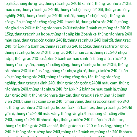
loại tốt
,
thùng đựng rác
,
thùng rác nhựa 240 lít xanh lá
,
thùng rác nhựa 240 lít
màu cam
,
thùng rác nhựa 240 lít
,
thùng rác bệnh viện 240 lít
,
thùng rác công
nghiệp 240l
,
thùng rác nhựa 240 lít loại tốt
,
thùng rác bệnh viện
,
thùng rác
công viên
,
thùng rác công cộng 240 lít xanh lá
,
thùng chứa rác 240 lít
,
thùng
rác gia đình 240 lít
,
thùng rác nhựa 240 lít nắp kín 2 bánh xe
,
thùng rác 240 lít
15kg
,
thùng rác nhựa hdpe
,
thùng rác nắp kín 2 bánh xe
,
thùng rác nhựa 240l
màu cam
,
thùng rác công cộng 240 lít
,
thùng rác nhựa 240l loại tốt
,
thùng rác
240 lít nắp kín 2 bánh xe
,
thùng rác nhựa 240 lít 15kg
,
thùng rác trường học
,
thùng rác nhựa hdpe 240l
,
thùng rác 240 lít màu cam
,
thùng rác 240l nhựa
hdpe
,
thùng rác 240 lít nắp kín 2 bánh xe màu xanh lá
,
thùng chứa rác 240l
,
thùng rác duy tân
,
thùng rác công cộng
,
thùng rác nhựa hdpe 240 lít
,
thùng
rác nhựa 240 llít màu vàng
,
thùng rác nhựa giá rẻ
,
thùng rác lớn 240 lít nắp
kín
,
thùng đựng rác 240l
,
thùng rác công cộng duy tân
,
thùng rác công
nghiệp
,
thùng rác gia đình 240l
,
thùng rác công cộng 240 lít màu cam
,
thùng
rác nhựa 240l
,
thùng rác nhựa 240 lít nắp kín 2 bánh xe màu xanh lá
,
thùng
đựng rác 240 lít
,
thùng rác nhựa duy tân
,
thùng rác giá rẻ
,
thùng rác bệnh
viện 240l
,
thùng rác công cộng 240 lít màu vàng
,
thùng rác công nghiệp 240
lít
,
thùng rác nhựa 240 lít nhựa hdpe nắp kín 2 bánh xe
,
thùng rác nhựa 240 lít
giá rẻ
,
thùng rác 240 lít màu vàng
,
thùng rác gia đình
,
thùng rác công viên
240l
,
thùng rác 240 lít nhựa hdpe
,
thùng rác lớn 240 lít nắp kín 2 bánh xe
,
thùng rác
,
thùng rác 240l xanh lá
,
thùng rác nhựa 240l màu vàng
,
thùng rác
240 lít
,
thùng rác trường học 240l
,
thùng rác 2 bánh xe
,
thùng rác 240 lít nhựa