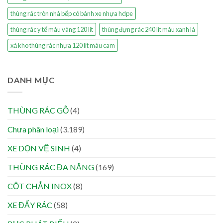
thùng rác tròn nhà bếp có bánh xe nhựa hdpe
thùng rác y tế màu vàng 120 lít
thùng đựng rác 240 lít màu xanh lá
xả kho thùng rác nhựa 120 lít màu cam
DANH MỤC
THÙNG RÁC GỖ
(4)
Chưa phân loại
(3.189)
XE DỌN VỆ SINH
(4)
THÙNG RÁC ĐA NĂNG
(169)
CỘT CHẮN INOX
(8)
XE ĐẨY RÁC
(58)