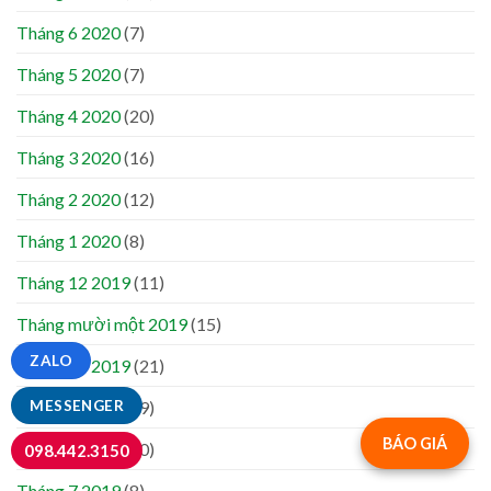
Tháng 6 2020
(7)
Tháng 5 2020
(7)
Tháng 4 2020
(20)
Tháng 3 2020
(16)
Tháng 2 2020
(12)
Tháng 1 2020
(8)
Tháng 12 2019
(11)
Tháng mười một 2019
(15)
ZALO
Tháng 10 2019
(21)
Tháng 9 2019
(19)
MESSENGER
BÁO GIÁ
Tháng 8 2019
(10)
098.442.3150
Tháng 7 2019
(8)