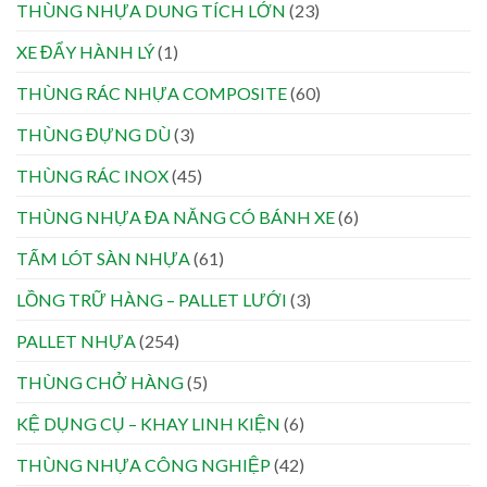
THÙNG NHỰA DUNG TÍCH LỚN
(23)
XE ĐẨY HÀNH LÝ
(1)
THÙNG RÁC NHỰA COMPOSITE
(60)
THÙNG ĐỰNG DÙ
(3)
THÙNG RÁC INOX
(45)
THÙNG NHỰA ĐA NĂNG CÓ BÁNH XE
(6)
TẤM LÓT SÀN NHỰA
(61)
LỒNG TRỮ HÀNG – PALLET LƯỚI
(3)
PALLET NHỰA
(254)
THÙNG CHỞ HÀNG
(5)
KỆ DỤNG CỤ – KHAY LINH KIỆN
(6)
THÙNG NHỰA CÔNG NGHIỆP
(42)