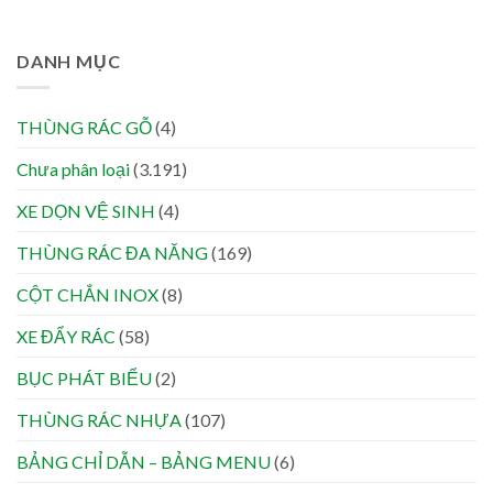
DANH MỤC
THÙNG RÁC GỖ
(4)
Chưa phân loại
(3.191)
XE DỌN VỆ SINH
(4)
THÙNG RÁC ĐA NĂNG
(169)
CỘT CHẮN INOX
(8)
XE ĐẨY RÁC
(58)
BỤC PHÁT BIỂU
(2)
THÙNG RÁC NHỰA
(107)
BẢNG CHỈ DẪN – BẢNG MENU
(6)