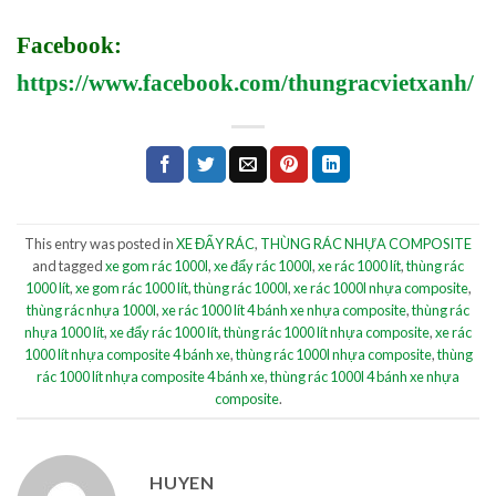
Facebook:
https://www.facebook.com/thungracvietxanh/
This entry was posted in
XE ĐẨY RÁC
,
THÙNG RÁC NHỰA COMPOSITE
and tagged
xe gom rác 1000l
,
xe đẩy rác 1000l
,
xe rác 1000 lít
,
thùng rác
1000 lít
,
xe gom rác 1000 lít
,
thùng rác 1000l
,
xe rác 1000l nhựa composite
,
thùng rác nhựa 1000l
,
xe rác 1000 lít 4 bánh xe nhựa composite
,
thùng rác
nhựa 1000 lít
,
xe đẩy rác 1000 lít
,
thùng rác 1000 lít nhựa composite
,
xe rác
1000 lít nhựa composite 4 bánh xe
,
thùng rác 1000l nhựa composite
,
thùng
rác 1000 lít nhựa composite 4 bánh xe
,
thùng rác 1000l 4 bánh xe nhựa
composite
.
HUYEN