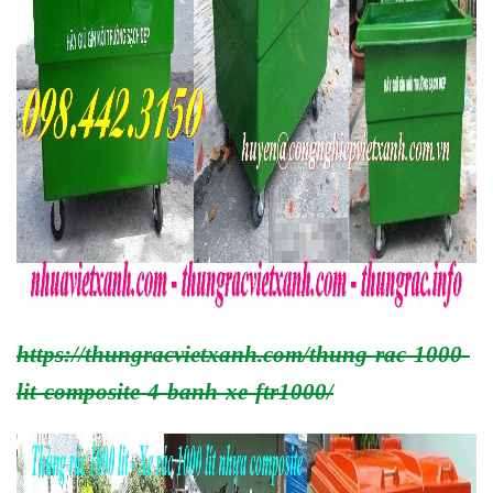
https://thungracvietxanh.com/thung-rac-1000-
lit-composite-4-banh-xe-ftr1000/