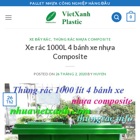
Skip
PALLET NHỰA CÔNG NGHIỆP HÀNG ĐẦU
to
0
content
XE ĐẨY RÁC
,
THÙNG RÁC NHỰA COMPOSITE
Xe rác 1000L 4 bánh xe nhựa
Composite
POSTED ON
26 THÁNG 2, 2020
BY
HUYEN
26
Th2