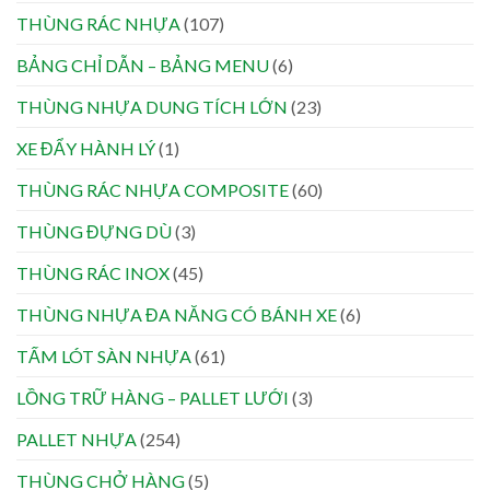
THÙNG RÁC NHỰA
(107)
BẢNG CHỈ DẪN – BẢNG MENU
(6)
THÙNG NHỰA DUNG TÍCH LỚN
(23)
XE ĐẨY HÀNH LÝ
(1)
THÙNG RÁC NHỰA COMPOSITE
(60)
THÙNG ĐỰNG DÙ
(3)
THÙNG RÁC INOX
(45)
THÙNG NHỰA ĐA NĂNG CÓ BÁNH XE
(6)
TẤM LÓT SÀN NHỰA
(61)
LỒNG TRỮ HÀNG – PALLET LƯỚI
(3)
PALLET NHỰA
(254)
THÙNG CHỞ HÀNG
(5)