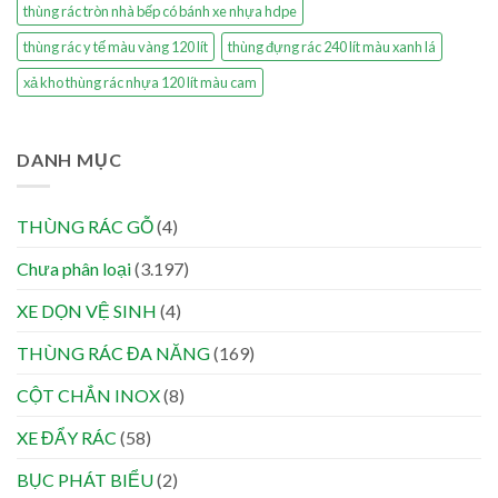
thùng rác tròn nhà bếp có bánh xe nhựa hdpe
thùng rác y tế màu vàng 120 lít
thùng đựng rác 240 lít màu xanh lá
xả kho thùng rác nhựa 120 lít màu cam
DANH MỤC
THÙNG RÁC GỖ
(4)
Chưa phân loại
(3.197)
XE DỌN VỆ SINH
(4)
THÙNG RÁC ĐA NĂNG
(169)
CỘT CHẮN INOX
(8)
XE ĐẨY RÁC
(58)
BỤC PHÁT BIỂU
(2)