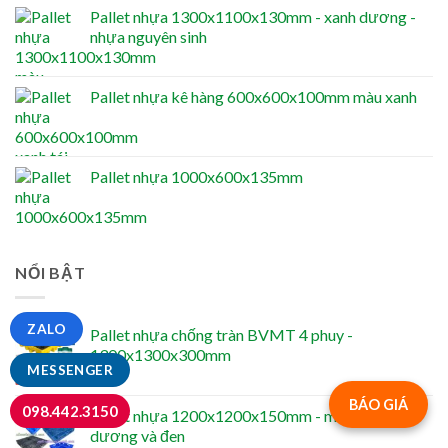
Pallet nhựa 1300x1100x130mm - xanh dương -
nhựa nguyên sinh
Pallet nhựa kê hàng 600x600x100mm màu xanh
Pallet nhựa 1000x600x135mm
NỔI BẬT
ZALO
Pallet nhựa chống tràn BVMT 4 phuy -
1300x1300x300mm
MESSENGER
BÁO GIÁ
098.442.3150
Pallet nhựa 1200x1200x150mm - màu xanh
dương và đen