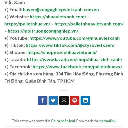
Việt Xanh
+) Email:
huyen@congnghiepvietxanh.com.vn
+) Website:
https://nhuavietxanh.com/
–
https://palletnhua.vn/
–
https://palletnhuavietxanh.com/
–
https://moitruongcongnghiep.vn/
+) Youtube:
https://www.youtube.com/@nhuavietxanh
+) Tiktok:
https://www.tiktok.com/@ctysxvietxanh/
+) Shopee:
https://shopee.vn/nhuavietxanh/
+) Lazada:
https://www.lazada.vn/shop/nhua-viet-xanh/
+) Facebook:
https://www.facebook.com/palletnhuavx/
+)
Địa chỉ kho xem hàng: 334 Tân Hòa Đông, Phường Bình
Trị Đông, Quận Bình Tân, TP.HCM
This entry was posted in
Chưa phân loại
. Bookmark the
permalink
.