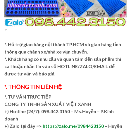
“`
*. Hỗ trợ giao hàng nội thành TP.HCM và giao hàng tỉnh
thông qua chành xe/nhà xe vận chuyển.
*. Khách hàng có nhu cầu và quan tâm đến sản phẩm thì
call hoặc nhắn tin vào số HOTLINE/ZALO/EMAIL để
được tư vấn và báo giá.
*. THÔNG TIN LIÊN HỆ
*. TƯ VẤN TRỰC TIẾP
CÔNG TY TNHH SẢN XUẤT VIỆT XANH
+)
Hotline (24/7): 098.442.3150 – Ms.Huyền – P.Kinh
doanh
+)
Zalo tại đây =>
https://zalo.me/0984423150
– Huyền