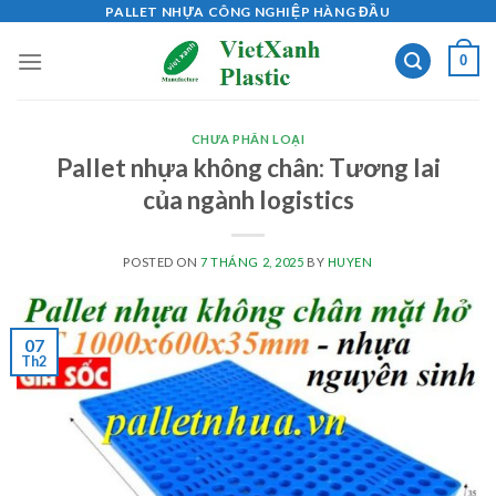
Skip
PALLET NHỰA CÔNG NGHIỆP HÀNG ĐẦU
to
0
content
CHƯA PHÂN LOẠI
Pallet nhựa không chân: Tương lai
của ngành logistics
POSTED ON
7 THÁNG 2, 2025
BY
HUYEN
07
Th2