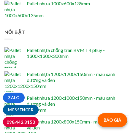
Pallet nhựa 1000x600x135mm
NỔI BẬT
Pallet nhựa chống tràn BVMT 4 phuy -
1300x1300x300mm
Pallet nhựa 1200x1200x150mm - màu xanh
dương và đen
Pallet nhựa 1200x1000x150mm - màu xanh
ZALO
dương và đen
MESSENGER
BÁO GIÁ
Pallet nhựa 1200x800x150mm - màu xanh dương
098.442.3150
và đen