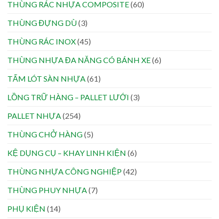
THÙNG RÁC NHỰA COMPOSITE
(60)
THÙNG ĐỰNG DÙ
(3)
THÙNG RÁC INOX
(45)
THÙNG NHỰA ĐA NĂNG CÓ BÁNH XE
(6)
TẤM LÓT SÀN NHỰA
(61)
LỒNG TRỮ HÀNG – PALLET LƯỚI
(3)
PALLET NHỰA
(254)
THÙNG CHỞ HÀNG
(5)
KỆ DỤNG CỤ – KHAY LINH KIỆN
(6)
THÙNG NHỰA CÔNG NGHIỆP
(42)
THÙNG PHUY NHỰA
(7)
PHỤ KIỆN
(14)