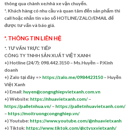
thông qua chành xe/nhà xe vận chuyển.
*. Khách hàng có nhu cầu và quan tâm đến sản phẩm thì
call hoặc nhắn tin vào số HOTLINE/ZALO/EMAIL để
được tư vấn và báo giá.
*. THÔNG TIN LIÊN HỆ
*. TƯ VẤN TRỰC TIẾP
CÔNG TY TNHH SẢN XUẤT VIỆT XANH
+)
Hotline (24/7): 098.442.3150 – Ms.Huyền – P.Kinh
doanh
+)
Zalo tại đây =>
https://zalo.me/0984423150
– Huyền
Việt Xanh
+) Email:
huyen@congnghiepvietxanh.com.vn
+) Website:
https://nhuavietxanh.com/
–
https://palletnhua.vn/
–
https://palletnhuavietxanh.com/
–
https://moitruongcongnghiep.vn/
+) Youtube:
https://www.youtube.com/@nhuavietxanh
+) Tiktok:
https://www.tiktok.com/@ctysxvietxanh/