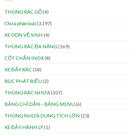
THÙNG RÁC GỖ
(4)
Chưa phân loại
(3.197)
XE DỌN VỆ SINH
(4)
THÙNG RÁC ĐA NĂNG
(169)
CỘT CHẮN INOX
(8)
XE ĐẨY RÁC
(58)
BỤC PHÁT BIỂU
(2)
THÙNG RÁC NHỰA
(107)
BẢNG CHỈ DẪN – BẢNG MENU
(6)
THÙNG NHỰA DUNG TÍCH LỚN
(23)
XE ĐẨY HÀNH LÝ
(1)