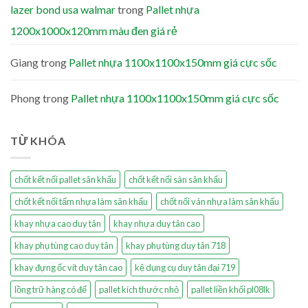
lazer bond usa walmar
trong
Pallet nhựa
1200x1000x120mm màu đen giá rẻ
Giang
trong
Pallet nhựa 1100x1100x150mm giá cực sốc
Phong
trong
Pallet nhựa 1100x1100x150mm giá cực sốc
TỪ KHÓA
chốt kết nối pallet sân khấu
chốt kết nối sàn sân khấu
chốt kết nối tấm nhựa làm sân khấu
chốt nối ván nhựa làm sân khấu
khay nhựa cao duy tân
khay nhựa duy tân cao
khay phụ tùng cao duy tân
khay phụ tùng duy tân 718
khay đựng ốc vít duy tân cao
kệ dụng cụ duy tân đại 719
lồng trữ hàng có đế
pallet kích thước nhỏ
pallet liền khối pl08lk