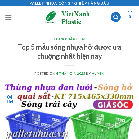
Skip
PALLET NHỰA CÔNG NGHIỆP HÀNG ĐẦU
to
0
content
CHƯA PHÂN LOẠI
Top 5 mẫu sóng nhựa hở được ưa
chuộng nhất hiện nay
POSTED ON
4 THÁNG 4, 2025
BY
HUYEN
04
Th4