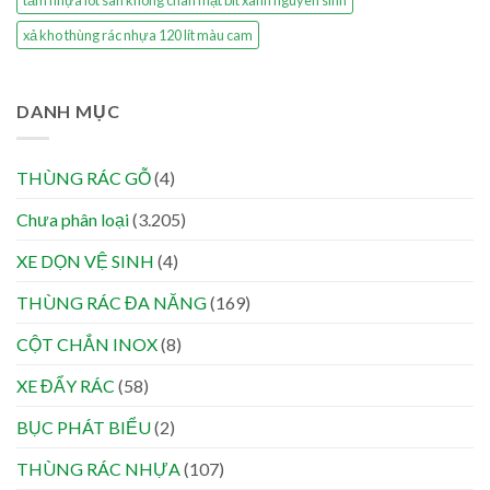
tấm nhựa lót sàn không chân mặt bít xanh nguyên sinh
xả kho thùng rác nhựa 120 lít màu cam
DANH MỤC
THÙNG RÁC GỖ
(4)
Chưa phân loại
(3.205)
XE DỌN VỆ SINH
(4)
THÙNG RÁC ĐA NĂNG
(169)
CỘT CHẮN INOX
(8)
XE ĐẨY RÁC
(58)
BỤC PHÁT BIỂU
(2)
THÙNG RÁC NHỰA
(107)