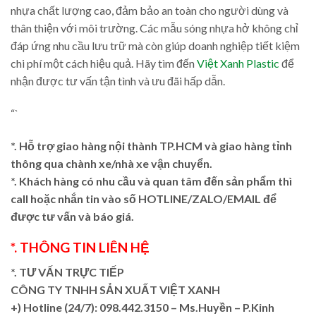
nhựa chất lượng cao, đảm bảo an toàn cho người dùng và
thân thiện với môi trường. Các mẫu sóng nhựa hở không chỉ
đáp ứng nhu cầu lưu trữ mà còn giúp doanh nghiệp tiết kiệm
chi phí một cách hiệu quả. Hãy tìm đến
Việt Xanh Plastic
để
nhận được tư vấn tận tình và ưu đãi hấp dẫn.
“`
*. Hỗ trợ giao hàng nội thành TP.HCM và giao hàng tỉnh
thông qua chành xe/nhà xe vận chuyển.
*. Khách hàng có nhu cầu và quan tâm đến sản phẩm thì
call hoặc nhắn tin vào số HOTLINE/ZALO/EMAIL để
được tư vấn và báo giá.
*. THÔNG TIN LIÊN HỆ
*. TƯ VẤN TRỰC TIẾP
CÔNG TY TNHH SẢN XUẤT VIỆT XANH
+)
Hotline (24/7): 098.442.3150 – Ms.Huyền – P.Kinh