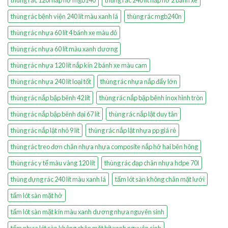
thùng rác 120l nắp hở mgb140
thùng rác 240 lít nắp hở 2 bánh xe
thùng rác bệnh viện 240 lít màu xanh lá
thùng rác mgb240n
thùng rác nhựa 60 lít 4 bánh xe màu đỏ
thùng rác nhựa 60 lít màu xanh dương
thùng rác nhựa 120 lít nắp kín 2 bánh xe màu cam
thùng rác nhựa 240 lít loại tốt
thùng rác nhựa nắp đẩy lớn
thùng rác nắp bập bênh 42 lít
thùng rác nắp bập bênh inox hình tròn
thùng rác nắp bập bênh đại 67 lít
thùng rác nắp lật duy tân
thùng rác nắp lật nhỏ 9 lít
thùng rác nắp lật nhựa pp giá rẻ
thùng rác treo đơn chân nhựa nhựa composite nắp hở hai bên hông
thùng rác y tế màu vàng 120 lít
thùng rác đạp chân nhựa hdpe 70l
thùng đựng rác 240 lít màu xanh lá
tấm lót sàn không chân mặt lưới
tấm lót sàn mặt hở
tấm lót sàn mặt kín màu xanh dương nhựa nguyên sinh