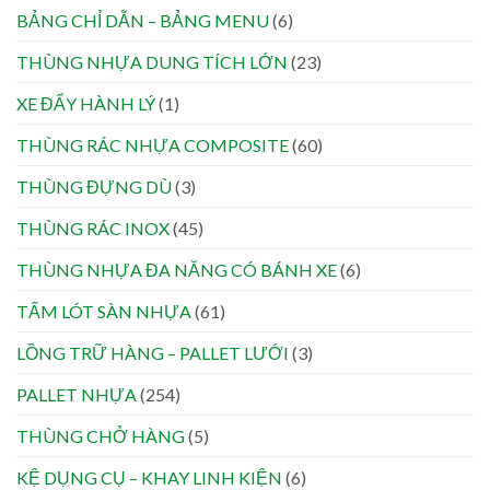
BẢNG CHỈ DẪN – BẢNG MENU
(6)
THÙNG NHỰA DUNG TÍCH LỚN
(23)
XE ĐẨY HÀNH LÝ
(1)
THÙNG RÁC NHỰA COMPOSITE
(60)
THÙNG ĐỰNG DÙ
(3)
THÙNG RÁC INOX
(45)
THÙNG NHỰA ĐA NĂNG CÓ BÁNH XE
(6)
TẤM LÓT SÀN NHỰA
(61)
LỒNG TRỮ HÀNG – PALLET LƯỚI
(3)
PALLET NHỰA
(254)
THÙNG CHỞ HÀNG
(5)
KỆ DỤNG CỤ – KHAY LINH KIỆN
(6)