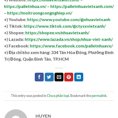
https://palletnhua.vn/
–
https://palletnhuavietxanh.com/
–
https://moitruongcongnghiep.vn/
+) Youtube:
https://www.youtube.com/@nhuavietxanh
+) Tiktok:
https://www.tiktok.com/@ctysxvietxanh/
+) Shopee:
https://shopee.vn/nhuavietxanh/
+) Lazada:
https://www.lazada.vn/shop/nhua-viet-xanh/
+) Facebook:
https://www.facebook.com/palletnhuavx/
+)
Địa chỉ kho xem hàng: 334 Tân Hòa Đông, Phường Bình
Trị Đông, Quận Bình Tân, TP.HCM
This entry was posted in
Chưa phân loại
. Bookmark the
permalink
.
HUYEN