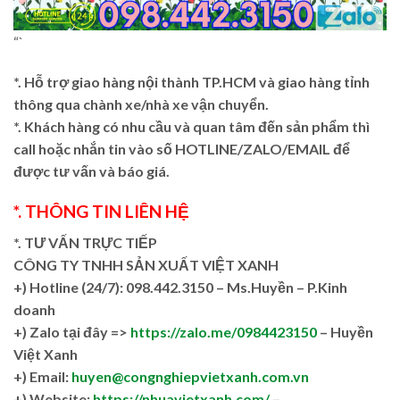
“`
*. Hỗ trợ giao hàng nội thành TP.HCM và giao hàng tỉnh
thông qua chành xe/nhà xe vận chuyển.
*. Khách hàng có nhu cầu và quan tâm đến sản phẩm thì
call hoặc nhắn tin vào số HOTLINE/ZALO/EMAIL để
được tư vấn và báo giá.
*. THÔNG TIN LIÊN HỆ
*. TƯ VẤN TRỰC TIẾP
CÔNG TY TNHH SẢN XUẤT VIỆT XANH
+)
Hotline (24/7): 098.442.3150 – Ms.Huyền – P.Kinh
doanh
+)
Zalo tại đây =>
https://zalo.me/0984423150
– Huyền
Việt Xanh
+) Email:
huyen@congnghiepvietxanh.com.vn
+) Website:
https://nhuavietxanh.com/
–