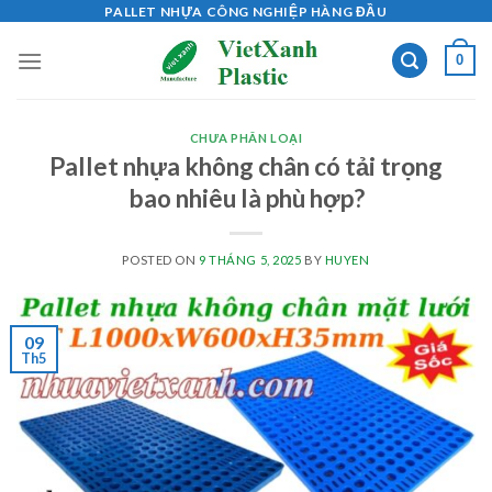
Skip
PALLET NHỰA CÔNG NGHIỆP HÀNG ĐẦU
to
0
content
CHƯA PHÂN LOẠI
Pallet nhựa không chân có tải trọng
bao nhiêu là phù hợp?
POSTED ON
9 THÁNG 5, 2025
BY
HUYEN
09
Th5