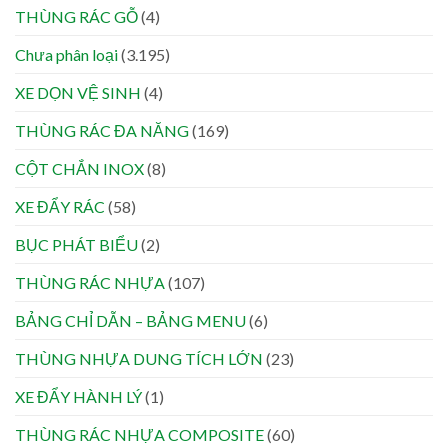
THÙNG RÁC GỖ
(4)
Chưa phân loại
(3.195)
XE DỌN VỆ SINH
(4)
THÙNG RÁC ĐA NĂNG
(169)
CỘT CHẮN INOX
(8)
XE ĐẨY RÁC
(58)
BỤC PHÁT BIỂU
(2)
THÙNG RÁC NHỰA
(107)
BẢNG CHỈ DẪN – BẢNG MENU
(6)
THÙNG NHỰA DUNG TÍCH LỚN
(23)
XE ĐẨY HÀNH LÝ
(1)
THÙNG RÁC NHỰA COMPOSITE
(60)