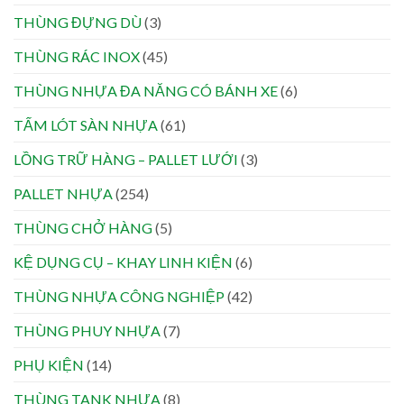
THÙNG ĐỰNG DÙ
(3)
THÙNG RÁC INOX
(45)
THÙNG NHỰA ĐA NĂNG CÓ BÁNH XE
(6)
TẤM LÓT SÀN NHỰA
(61)
LỒNG TRỮ HÀNG – PALLET LƯỚI
(3)
PALLET NHỰA
(254)
THÙNG CHỞ HÀNG
(5)
KỆ DỤNG CỤ – KHAY LINH KIỆN
(6)
THÙNG NHỰA CÔNG NGHIỆP
(42)
THÙNG PHUY NHỰA
(7)
PHỤ KIỆN
(14)
THÙNG TANK NHỰA
(8)