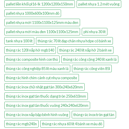
pallet liền khối pl16-lk 1200x1200x150mm
pallet nhựa 1.2 mét vuông
pallet nhựa 1000x600x100mm đỏ
pallet nhựa mới 1100x1100x125mm màu đen
pallet nhựa mới màu đen 1100x1100x125mm
phi nhựa 30 lít
tank nhựa 100 lít
thùng rác 70 lít đạp chân nhựa hdpe có bánh xe
thùng rác 120l nắp hở mgb140
thùng rác 240 lít nắp hở 2 bánh xe
thùng rác composite hình con thú
thùng rác công cộng 240 lít xanh lá
thùng rác công nghiệp 85 lít màu xanh lá
thùng rác công viên 85l
thùng rác hình chim cánh cụt nhựa composite
thùng rác inox chữ nhật gạt tàn 300x240x620mm
thùng rác inox gạt tàn thuốc dạng tròn 250x610mm
thùng rác inox gạt tàn thuốc vuông 240x240x620mm
thùng rác inox nắp bập bênh hình vuông
thùng rác inox tròn gạt tàn
thùng rác mgb240n
thùng rác nhựa 60 lít 4 bánh xe màu đỏ