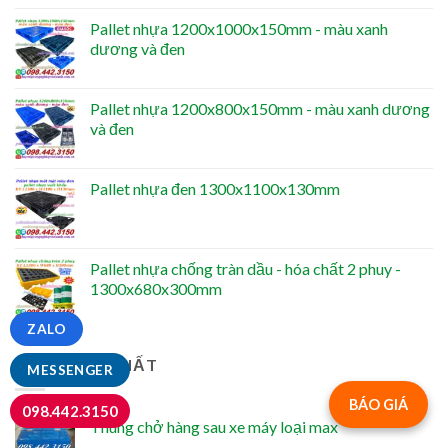
Pallet nhựa 1200x1000x150mm - màu xanh
dương và đen
Pallet nhựa 1200x800x150mm - màu xanh dương
và đen
Pallet nhựa đen 1300x1100x130mm
Pallet nhựa chống tràn dầu - hóa chất 2 phuy -
1300x680x300mm
ZALO
BÁN CHẠY NHẤT
MESSENGER
BÁO GIÁ
098.442.3150
Thùng chở hàng sau xe máy loại max