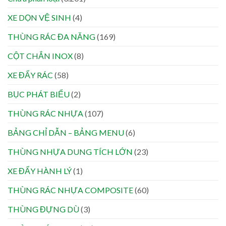
XE DỌN VỆ SINH
(4)
THÙNG RÁC ĐA NĂNG
(169)
CỘT CHẮN INOX
(8)
XE ĐẨY RÁC
(58)
BỤC PHÁT BIỂU
(2)
THÙNG RÁC NHỰA
(107)
BẢNG CHỈ DẪN – BẢNG MENU
(6)
THÙNG NHỰA DUNG TÍCH LỚN
(23)
XE ĐẨY HÀNH LÝ
(1)
THÙNG RÁC NHỰA COMPOSITE
(60)
THÙNG ĐỰNG DÙ
(3)