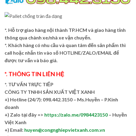
*. Hỗ trợ giao hàng nội thành TP.HCM và giao hàng tỉnh
thông qua chành xe/nhà xe vận chuyển.
*. Khách hàng có nhu cầu và quan tâm đến sản phẩm thì
call hoặc nhắn tin vào số HOTLINE/ZALO/EMAIL để
được tư vấn và báo giá.
*. THÔNG TIN LIÊN HỆ
*. TƯ VẤN TRỰC TIẾP
CÔNG TY TNHH SẢN XUẤT VIỆT XANH
+)
Hotline (24/7): 098.442.3150 – Ms.Huyền – P.Kinh
doanh
+)
Zalo tại đây =>
https://zalo.me/0984423150
– Huyền
Việt Xanh
+) Email:
huyen@congnghiepvietxanh.com.vn