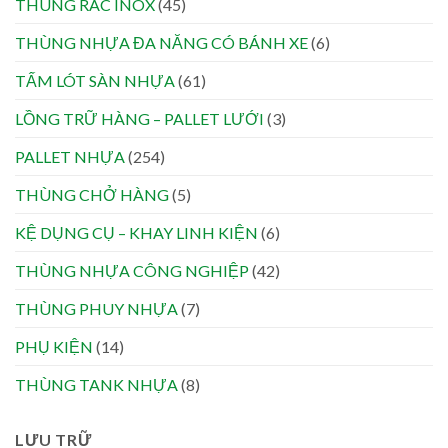
THÙNG RÁC INOX
(45)
THÙNG NHỰA ĐA NĂNG CÓ BÁNH XE
(6)
TẤM LÓT SÀN NHỰA
(61)
LỒNG TRỮ HÀNG – PALLET LƯỚI
(3)
PALLET NHỰA
(254)
THÙNG CHỞ HÀNG
(5)
KỆ DỤNG CỤ – KHAY LINH KIỆN
(6)
THÙNG NHỰA CÔNG NGHIỆP
(42)
THÙNG PHUY NHỰA
(7)
PHỤ KIỆN
(14)
THÙNG TANK NHỰA
(8)
LƯU TRỮ