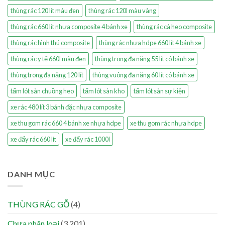
thùng rác 120 lít màu đen
thùng rác 120l màu vàng
thùng rác 660 lít nhựa composite 4 bánh xe
thùng rác cà heo composite
thùng rác hình thú composite
thùng rác nhựa hdpe 660 lít 4 bánh xe
thùng rác y tế 660l màu đen
thùng trong đa năng 55 lít có bánh xe
thùng trong đa năng 120 lít
thùng vuông đa năng 60 lít có bánh xe
tấm lót sàn chuồng heo
tấm lót sàn kho
tấm lót sàn sự kiện
xe rác 480 lít 3 bánh đặc nhựa composite
xe thu gom rác 660 4 bánh xe nhựa hdpe
xe thu gom rác nhựa hdpe
xe đẩy rác 660 lít
xe đẩy rác 1000l
DANH MỤC
THÙNG RÁC GỖ
(4)
Chưa phân loại
(3.201)