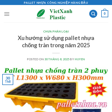
Skip
PALLET NHỰA CÔNG NGHIỆP HÀNG ĐẦU
to
0
content
CHƯA PHÂN LOẠI
Xu hướng sử dụng pallet nhựa
chống tràn trong năm 2025
POSTED ON
30 THÁNG 8, 2025
BY
HUYEN
30
Th8