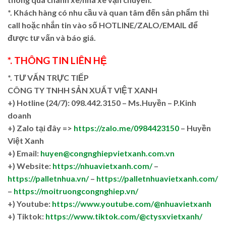
*. Khách hàng có nhu cầu và quan tâm đến sản phẩm thì
call hoặc nhắn tin vào số HOTLINE/ZALO/EMAIL để
được tư vấn và báo giá.
*. THÔNG TIN LIÊN HỆ
*. TƯ VẤN TRỰC TIẾP
CÔNG TY TNHH SẢN XUẤT VIỆT XANH
+)
Hotline (24/7): 098.442.3150 – Ms.Huyền – P.Kinh
doanh
+)
Zalo tại đây =>
https://zalo.me/0984423150
– Huyền
Việt Xanh
+) Email:
huyen@congnghiepvietxanh.com.vn
+) Website:
https://nhuavietxanh.com/
–
https://palletnhua.vn/
–
https://palletnhuavietxanh.com/
–
https://moitruongcongnghiep.vn/
+) Youtube:
https://www.youtube.com/@nhuavietxanh
+) Tiktok:
https://www.tiktok.com/@ctysxvietxanh/