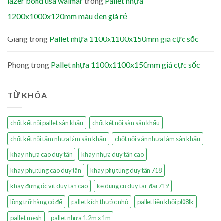
lazer bond usa walmar
trong
Pallet nhựa
1200x1000x120mm màu đen giá rẻ
Giang
trong
Pallet nhựa 1100x1100x150mm giá cực sốc
Phong
trong
Pallet nhựa 1100x1100x150mm giá cực sốc
TỪ KHÓA
chốt kết nối pallet sân khấu
chốt kết nối sàn sân khấu
chốt kết nối tấm nhựa làm sân khấu
chốt nối ván nhựa làm sân khấu
khay nhựa cao duy tân
khay nhựa duy tân cao
khay phụ tùng cao duy tân
khay phụ tùng duy tân 718
khay đựng ốc vít duy tân cao
kệ dụng cụ duy tân đại 719
lồng trữ hàng có đế
pallet kích thước nhỏ
pallet liền khối pl08lk
pallet mesh
pallet nhựa 1.2m x 1m