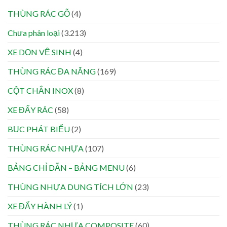
THÙNG RÁC GỖ
(4)
Chưa phân loại
(3.213)
XE DỌN VỆ SINH
(4)
THÙNG RÁC ĐA NĂNG
(169)
CỘT CHẮN INOX
(8)
XE ĐẨY RÁC
(58)
BỤC PHÁT BIỂU
(2)
THÙNG RÁC NHỰA
(107)
BẢNG CHỈ DẪN – BẢNG MENU
(6)
THÙNG NHỰA DUNG TÍCH LỚN
(23)
XE ĐẨY HÀNH LÝ
(1)
THÙNG RÁC NHỰA COMPOSITE
(60)