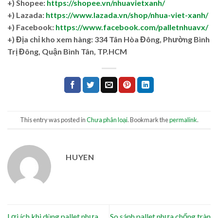
+) Shopee:
https://shopee.vn/nhuavietxanh/
+) Lazada:
https://www.lazada.vn/shop/nhua-viet-xanh/
+) Facebook:
https://www.facebook.com/palletnhuavx/
+)
Địa chỉ kho xem hàng: 334 Tân Hòa Đông, Phường Bình
Trị Đông, Quận Bình Tân, TP.HCM
This entry was posted in
Chưa phân loại
. Bookmark the
permalink
.
HUYEN
Lợi ích khi dùng pallet nhựa
So sánh pallet nhựa chống tràn