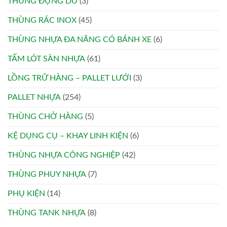
THÙNG ĐỰNG DÙ
(3)
THÙNG RÁC INOX
(45)
THÙNG NHỰA ĐA NĂNG CÓ BÁNH XE
(6)
TẤM LÓT SÀN NHỰA
(61)
LỒNG TRỮ HÀNG – PALLET LƯỚI
(3)
PALLET NHỰA
(254)
THÙNG CHỞ HÀNG
(5)
KỆ DỤNG CỤ – KHAY LINH KIỆN
(6)
THÙNG NHỰA CÔNG NGHIỆP
(42)
THÙNG PHUY NHỰA
(7)
PHỤ KIỆN
(14)
THÙNG TANK NHỰA
(8)