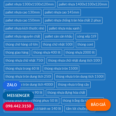
pallet nhựa 1300x1100x120mm
pallet nhựa 1400x1100x120mm
pallet nhựa cao 130mm
pallet nhựa cao 145mm
pallet nhựa cao 150mm
pallet nhựa chống tràn hóa chất 2 phuy
pallet nhựa kích thước nhỏ
pallet nhựa màu xanh
pallet nhựa nguyên chất
pallet sàn sân khấu
sóng xếp 1t9
thùng chở hàng cỡ lớn
thùng chữ nhật 500l
thùng cont
thùng giao hàng
thùng nhựa 400 lít
thùng nhựa 2000 lít
thùng nhựa chữ nhật 750l
thùng nhựa chữ nhật dung tích 100l
thùng nhựa trong 60 lít
thùng nhựa tròn 1500l
thùng nhựa tròn dung tích 250l
thùng nhựa tròn dung tích 1500l
thùng nhựa tròn dung tích 4000l
thùng nhựa trồng cây
ZALO
thùng nhựa đa năng 90 lít
thùng nhựa đựng hóa chất
MESSENGER
thùng phuy 30l
thùng phuy 50 lít
thùng trắng đa năng 120 lít
BÁO GIÁ
098.442.3150
thùng trắng đa năng có bánh xe 140 lít
tấm lót chuồng chó