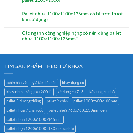
pallet 1200×1000?
Pallet nhựa 1100x1100x125mm có bị trơn trượt
khi sử dụng?
Các ngành công nghiệp nặng có nên dùng pallet
nhựa 1100x1100x125mm?
TÌM SẢN PHẨM THEO TỪ KHÓA
cabin bảo vệ
giá tấm lót sàn
khay dụng cụ
khay nhựa trồng rau 200 lít
kệ dụng cụ 718
kệ dụng cụ nhỏ
pallet 3 đường thẳng
pallet 9 chân
pallet 1000x600x100mm
pallet nhựa 9 chân cốc
pallet nhựa 760x760x130mm đen
pallet nhựa 1200x1000x145mm
pallet nhựa 1200x1000x150mm xanh lá