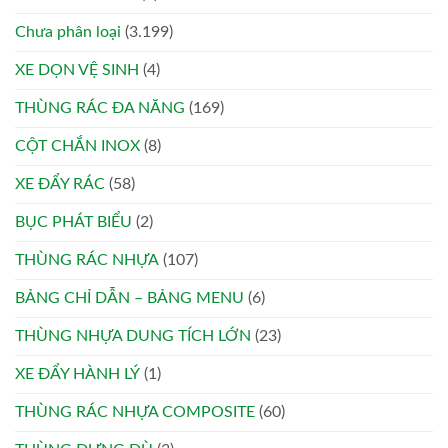
Chưa phân loại
(3.199)
XE DỌN VỆ SINH
(4)
THÙNG RÁC ĐA NĂNG
(169)
CỘT CHẮN INOX
(8)
XE ĐẨY RÁC
(58)
BỤC PHÁT BIỂU
(2)
THÙNG RÁC NHỰA
(107)
BẢNG CHỈ DẪN – BẢNG MENU
(6)
THÙNG NHỰA DUNG TÍCH LỚN
(23)
XE ĐẨY HÀNH LÝ
(1)
THÙNG RÁC NHỰA COMPOSITE
(60)