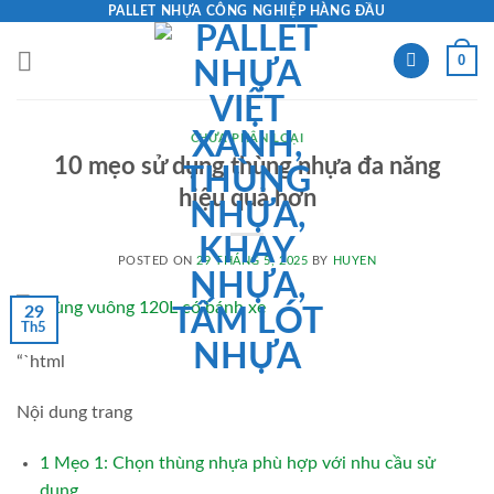
Skip
PALLET NHỰA CÔNG NGHIỆP HÀNG ĐẦU
to
0
content
CHƯA PHÂN LOẠI
10 mẹo sử dụng thùng nhựa đa năng
hiệu quả hơn
POSTED ON
29 THÁNG 5, 2025
BY
HUYEN
29
Th5
“`html
Nội dung trang
1
Mẹo 1: Chọn thùng nhựa phù hợp với nhu cầu sử
dụng