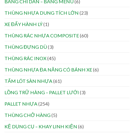
BẢNG CHỈ DẪN – BẢNG MENU
(6)
THÙNG NHỰA DUNG TÍCH LỚN
(23)
XE ĐẨY HÀNH LÝ
(1)
THÙNG RÁC NHỰA COMPOSITE
(60)
THÙNG ĐỰNG DÙ
(3)
THÙNG RÁC INOX
(45)
THÙNG NHỰA ĐA NĂNG CÓ BÁNH XE
(6)
TẤM LÓT SÀN NHỰA
(61)
LỒNG TRỮ HÀNG – PALLET LƯỚI
(3)
PALLET NHỰA
(254)
THÙNG CHỞ HÀNG
(5)
KỆ DỤNG CỤ – KHAY LINH KIỆN
(6)