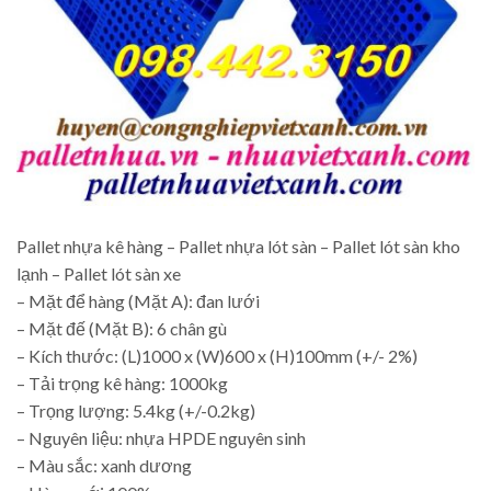
Pallet nhựa kê hàng – Pallet nhựa lót sàn – Pallet lót sàn kho
lạnh – Pallet lót sàn xe
– Mặt để hàng (Mặt A): đan lưới
– Mặt đế (Mặt B): 6 chân gù
– Kích thước: (L)1000 x (W)600 x (H)100mm (+/- 2%)
– Tải trọng kê hàng: 1000kg
– Trọng lượng: 5.4kg (+/-0.2kg)
– Nguyên liệu: nhựa HPDE nguyên sinh
– Màu sắc: xanh dương