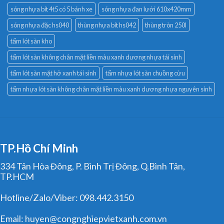
sóng nhựa bít 4t5 có 5 bánh xe
sóng nhựa đan lưới 610x420mm
sóng nhựa đặc hs040
thùng nhựa bít hs042
thùng tròn 250l
tấm lót sàn kho
tấm lót sàn không chân mặt liền màu xanh dương nhựa tái sinh
tấm lót sàn mặt hở xanh tái sinh
tấm nhựa lót sàn chuồng cừu
tấm nhựa lót sàn không chân mặt liền màu xanh dương nhựa nguyên sinh
TP.Hồ Chí Minh
334 Tân Hòa Đông, P. Bình Trị Đông, Q.Bình Tân,
TP.HCM
Hotline/Zalo/Viber: 098.442.3150
Email: huyen@congnghiepvietxanh.com.vn