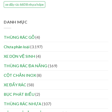
xe đẩy rác 660 lít nhựa hdpe
DANH MỤC
THÙNG RÁC GỖ
(4)
Chưa phân loại
(3.197)
XE DỌN VỆ SINH
(4)
THÙNG RÁC ĐA NĂNG
(169)
CỘT CHẮN INOX
(8)
XE ĐẨY RÁC
(58)
BỤC PHÁT BIỂU
(2)
THÙNG RÁC NHỰA
(107)