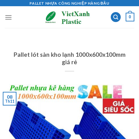
Skip
PALLET NHỰA CÔNG NGHIỆP HÀNG ĐẦU
to
0
content
Pallet lót sàn kho lạnh 1000x600x100mm
giá rẻ
08
Th11