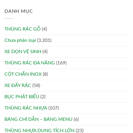
DANH MỤC
THÙNG RÁC GỖ
(4)
Chưa phân loại
(3.201)
XE DỌN VỆ SINH
(4)
THÙNG RÁC ĐA NĂNG
(169)
CỘT CHẮN INOX
(8)
XE ĐẨY RÁC
(58)
BỤC PHÁT BIỂU
(2)
THÙNG RÁC NHỰA
(107)
BẢNG CHỈ DẪN – BẢNG MENU
(6)
THÙNG NHỰA DUNG TÍCH LỚN
(23)