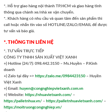
*. Hỗ trợ giao hàng nội thành TP.HCM và giao hàng tỉnh
thông qua chành xe/nhà xe vận chuyển.
*. Khách hàng có nhu cầu và quan tâm đến sản phẩm thì
call hoặc nhắn tin vào số HOTLINE/ZALO/EMAIL để được
tư vấn và báo giá.
*. THÔNG TIN LIÊN HỆ
*. TƯ VẤN TRỰC TIẾP
CÔNG TY TNHH SẢN XUẤT VIỆT XANH
+)
Hotline (24/7): 098.442.3150 – Ms.Huyền – P.Kinh
doanh
+)
Zalo tại đây =>
https://zalo.me/0984423150
– Huyền
Việt Xanh
+) Email:
huyen@congnghiepvietxanh.com.vn
+) Website:
https://nhuavietxanh.com/
–
https://palletnhua.vn/
–
https://palletnhuavietxanh.com/
–
https://moitruongcongnghiep.vn/