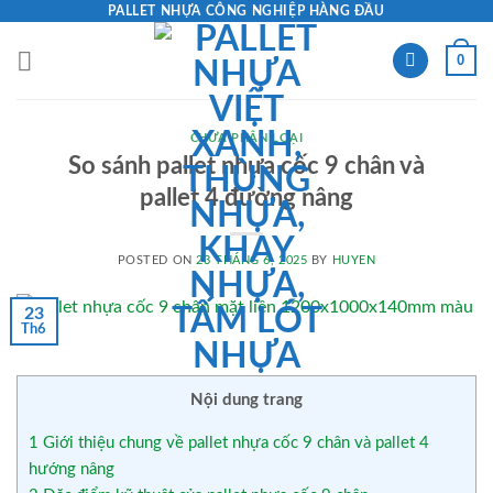
Skip
PALLET NHỰA CÔNG NGHIỆP HÀNG ĐẦU
to
0
content
CHƯA PHÂN LOẠI
So sánh pallet nhựa cốc 9 chân và
pallet 4 đường nâng
POSTED ON
23 THÁNG 6, 2025
BY
HUYEN
23
Th6
Nội dung trang
1
Giới thiệu chung về pallet nhựa cốc 9 chân và pallet 4
hướng nâng