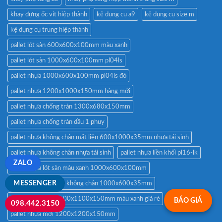
khay đựng ốc vít hiệp thành
kệ dụng cụ a9
kệ dụng cụ size m
kệ dụng cụ trung hiệp thành
pallet lót sàn 600x600x100mm màu xanh
pallet lót sàn 1000x600x100mm pl04ls
pallet nhựa 1000x600x100mm pl04ls đỏ
pallet nhựa 1200x1000x150mm hàng mới
pallet nhựa chống tràn 1300x680x150mm
pallet nhựa chống tràn dầu 1 phuy
pallet nhựa không chân mặt liền 600x1000x35mm nhựa tái sinh
pallet nhựa không chân nhựa tái sinh
pallet nhựa liền khối pl16-lk
ZALO
pallet nhựa lót sàn màu xanh 1000x600x100mm
MESSENGER
pallet nhựa mặt liền không chân 1000x600x35mm
pallet nhựa mới 1100x1100x150mm màu xanh giá rẻ
BÁO GIÁ
098.442.3150
pallet nhựa mới 1200x1200x150mm