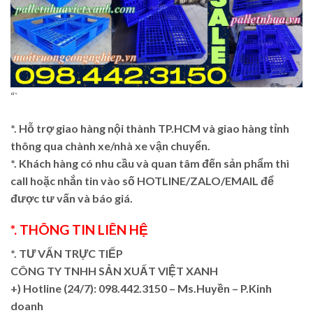
“`
*. Hỗ trợ giao hàng nội thành TP.HCM và giao hàng tỉnh
thông qua chành xe/nhà xe vận chuyển.
*. Khách hàng có nhu cầu và quan tâm đến sản phẩm thì
call hoặc nhắn tin vào số HOTLINE/ZALO/EMAIL để
được tư vấn và báo giá.
*. THÔNG TIN LIÊN HỆ
*. TƯ VẤN TRỰC TIẾP
CÔNG TY TNHH SẢN XUẤT VIỆT XANH
+)
Hotline (24/7): 098.442.3150 – Ms.Huyền – P.Kinh
doanh