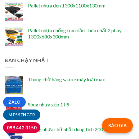
Pallet nhựa đen 1300x1100x130mm
Pallet nhựa chống tràn dầu - hóa chất 2 phuy -
1300x680x300mm
BÁN CHẠY NHẤT
Thùng chở hàng sau xe máy loại max
ZALO
Sóng nhựa xếp 1T9
MESSENGER
BÁO GIÁ
098.442.3150
Thùng nhựa chữ nhật dung tích 200 lít