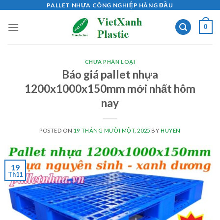
Skip
PALLET NHỰA CÔNG NGHIỆP HÀNG ĐẦU
to
0
content
CHƯA PHÂN LOẠI
Báo giá pallet nhựa
1200x1000x150mm mới nhất hôm
nay
POSTED ON
19 THÁNG MƯỜI MỘT, 2025
BY
HUYEN
19
Th11