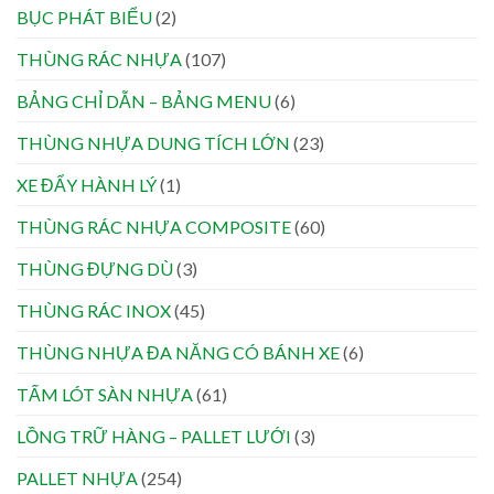
BỤC PHÁT BIỂU
(2)
THÙNG RÁC NHỰA
(107)
BẢNG CHỈ DẪN – BẢNG MENU
(6)
THÙNG NHỰA DUNG TÍCH LỚN
(23)
XE ĐẨY HÀNH LÝ
(1)
THÙNG RÁC NHỰA COMPOSITE
(60)
THÙNG ĐỰNG DÙ
(3)
THÙNG RÁC INOX
(45)
THÙNG NHỰA ĐA NĂNG CÓ BÁNH XE
(6)
TẤM LÓT SÀN NHỰA
(61)
LỒNG TRỮ HÀNG – PALLET LƯỚI
(3)
PALLET NHỰA
(254)