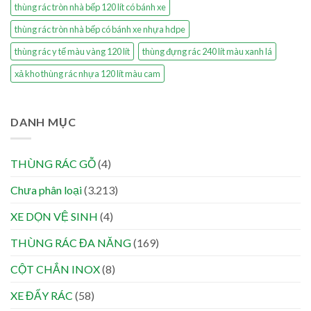
thùng rác tròn nhà bếp 120 lít có bánh xe
thùng rác tròn nhà bếp có bánh xe nhựa hdpe
thùng rác y tế màu vàng 120 lít
thùng đựng rác 240 lít màu xanh lá
xả kho thùng rác nhựa 120 lít màu cam
DANH MỤC
THÙNG RÁC GỖ
(4)
Chưa phân loại
(3.213)
XE DỌN VỆ SINH
(4)
THÙNG RÁC ĐA NĂNG
(169)
CỘT CHẮN INOX
(8)
XE ĐẨY RÁC
(58)