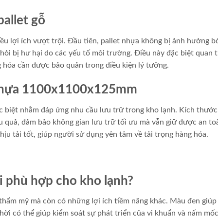
pallet gỗ
iều lợi ích vượt trội. Đầu tiên, pallet nhựa không bị ảnh hưởng b
hỏi bị hư hại do các yếu tố môi trường. Điều này đặc biệt quan 
 hóa cần được bảo quản trong điều kiện lý tưởng.
et nhựa 1100x1100x125mm
biệt nhằm đáp ứng nhu cầu lưu trữ trong kho lạnh. Kích thước 
 quả, đảm bảo không gian lưu trữ tối ưu mà vẫn giữ được an to
ịu tải tốt, giúp người sử dụng yên tâm về tải trọng hàng hóa.
ại phù hợp cho kho lạnh?
 thẩm mỹ mà còn có những lợi ích tiềm năng khác. Màu đen giúp
thời có thể giúp kiểm soát sự phát triển của vi khuẩn và nấm mố