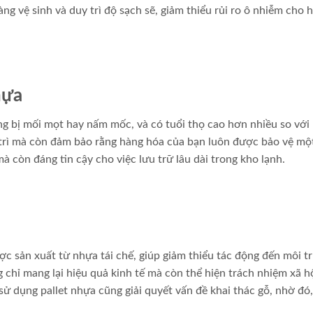
g vệ sinh và duy trì độ sạch sẽ, giảm thiểu rủi ro ô nhiễm cho 
hựa
ng bị mối mọt hay nấm mốc, và có tuổi thọ cao hơn nhiều so với 
o trì mà còn đảm bảo rằng hàng hóa của bạn luôn được bảo vệ mộ
à còn đáng tin cậy cho việc lưu trữ lâu dài trong kho lạnh.
ợc sản xuất từ nhựa tái chế, giúp giảm thiểu tác động đến môi t
 chỉ mang lại hiệu quả kinh tế mà còn thể hiện trách nhiệm xã h
sử dụng pallet nhựa cũng giải quyết vấn đề khai thác gỗ, nhờ đó