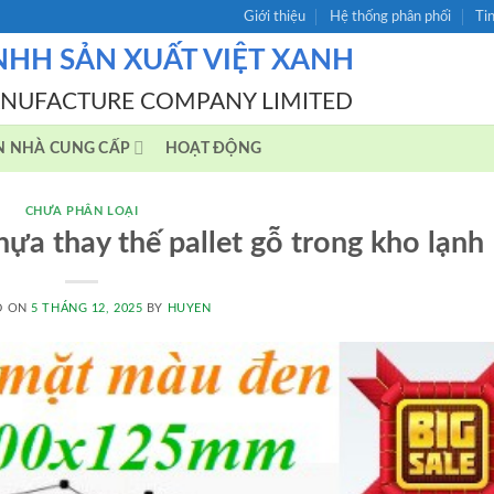
Giới thiệu
Hệ thống phân phối
Ti
NHH SẢN XUẤT VIỆT XANH
ANUFACTURE COMPANY LIMITED
N NHÀ CUNG CẤP
HOẠT ĐỘNG
CHƯA PHÂN LOẠI
nhựa thay thế pallet gỗ trong kho lạnh
D ON
5 THÁNG 12, 2025
BY
HUYEN