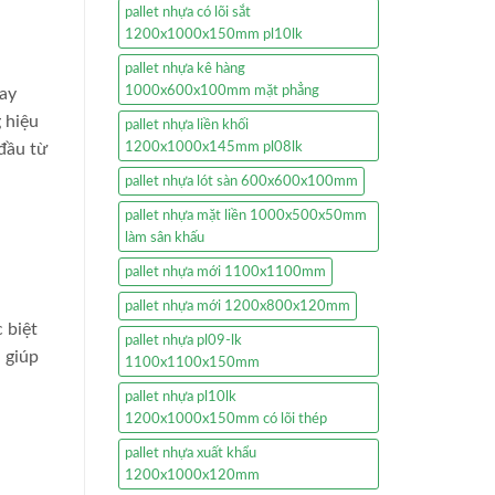
pallet nhựa có lõi sắt
1200x1000x150mm pl10lk
pallet nhựa kê hàng
1000x600x100mm mặt phẳng
nay
 hiệu
pallet nhựa liền khối
 đầu từ
1200x1000x145mm pl08lk
pallet nhựa lót sàn 600x600x100mm
pallet nhựa mặt liền 1000x500x50mm
làm sân khấu
pallet nhựa mới 1100x1100mm
pallet nhựa mới 1200x800x120mm
 biệt
pallet nhựa pl09-lk
 giúp
1100x1100x150mm
pallet nhựa pl10lk
1200x1000x150mm có lõi thép
pallet nhựa xuất khẩu
1200x1000x120mm