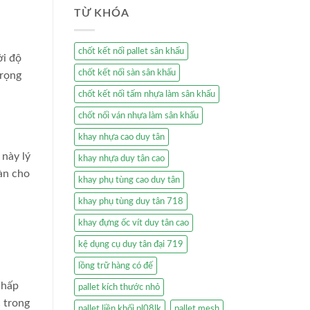
TỪ KHÓA
chốt kết nối pallet sân khấu
ởi độ
chốt kết nối sàn sân khấu
trọng
chốt kết nối tấm nhựa làm sân khấu
chốt nối ván nhựa làm sân khấu
khay nhựa cao duy tân
này lý
khay nhựa duy tân cao
àn cho
khay phụ tùng cao duy tân
khay phụ tùng duy tân 718
khay đựng ốc vít duy tân cao
kệ dụng cụ duy tân đại 719
lồng trữ hàng có đế
 hấp
pallet kích thước nhỏ
c trong
pallet liền khối pl08lk
pallet mesh