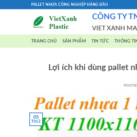
Skip
PALLET NHỰA CÔNG NGHIỆP HÀNG ĐẦU
to
CÔNG TY T
content
VIET XANH M
TRANG CHỦ
SẢN PHẨM
TIN TỨC
THÔNG TI
Lợi ích khi dùng pallet 
POSTE
05
Th12