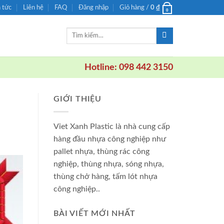
n tức
Liên hệ
FAQ
Đăng nhập
Giỏ hàng /
0
₫
0
Tìm
kiếm:
Hotline: 098 442 3150
GIỚI THIỆU
Viet Xanh Plastic là nhà cung cấp
hàng đầu nhựa công nghiệp như
pallet nhựa, thùng rác công
nghiệp, thùng nhựa, sóng nhựa,
thùng chở hàng, tấm lót nhựa
công nghiệp..
BÀI VIẾT MỚI NHẤT