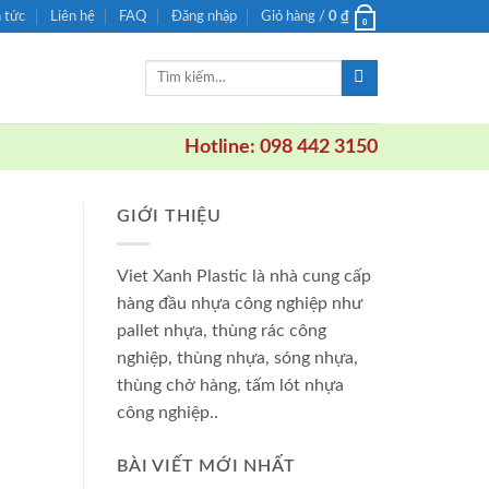
n tức
Liên hệ
FAQ
Đăng nhập
Giỏ hàng /
0
₫
0
Tìm
kiếm:
Hotline: 098 442 3150
GIỚI THIỆU
i
Viet Xanh Plastic là nhà cung cấp
hàng đầu nhựa công nghiệp như
pallet nhựa, thùng rác công
nghiệp, thùng nhựa, sóng nhựa,
thùng chở hàng, tấm lót nhựa
công nghiệp..
BÀI VIẾT MỚI NHẤT