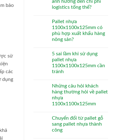
ảnh hưởng đến chi phí
ảm bảo
logistics tổng thể?
Pallet nhựa
1100x1100x125mm có
phù hợp xuất khẩu hàng
nông sản?
5 sai lầm khi sử dụng
ược sử
pallet nhựa
kiện
1100x1100x125mm cần
tránh
ấp các
ử dụng
Những câu hỏi khách
hàng thường hỏi về pallet
nhựa
1100x1100x125mm
Chuyển đổi từ pallet gỗ
sang pallet nhựa thành
công
 khả
ải