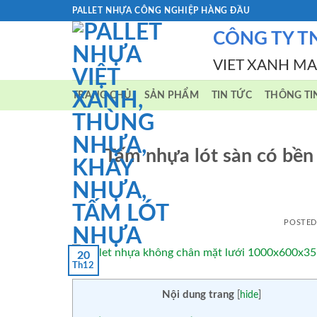
Skip
PALLET NHỰA CÔNG NGHIỆP HÀNG ĐẦU
to
CÔNG TY T
content
VIET XANH M
TRANG CHỦ
SẢN PHẨM
TIN TỨC
THÔNG TI
Tấm nhựa lót sàn có bền
POSTE
20
Th12
Nội dung trang
[
hide
]