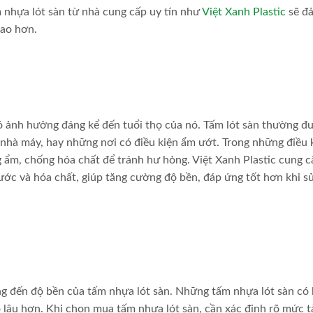
m nhựa lót sàn từ nhà cung cấp uy tín như
Việt Xanh Plastic
sẽ đ
cao hơn.
 ảnh hưởng đáng kể đến tuổi thọ của nó. Tấm lót sàn thường đ
nhà máy, hay những nơi có điều kiện ẩm ướt. Trong những điều 
 ẩm, chống hóa chất để tránh hư hỏng. Việt Xanh Plastic cung c
ớc và hóa chất, giúp tăng cường độ bền, đáp ứng tốt hơn khi s
ng đến độ bền của tấm nhựa lót sàn. Những tấm nhựa lót sàn có
ọ lâu hơn. Khi chọn mua tấm nhựa lót sàn, cần xác định rõ mức t