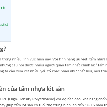
 sàn
astic?
ng?
n trong nhiều lĩnh vực hiện nay. Với tính năng ưu việt, tấm nhựa 
 những câu hỏi được nhiều người quan tâm nhất chính là: “Tấm 
úng ta cần xem xét nhiều yếu tố khác nhau như chất liệu, môi tr
ền của tấm nhựa lót sàn
HDPE (High-Density Polyethylene) với độ bền cao, khả năng chốn
ày giúp tấm lót sàn có tuổi thọ trung bình lên đến 10-15 năm t