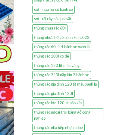
sóng trái cây có 8 bánh xe
sọt nhựa hở có bánh xe
sọt trái cây có quai sắt
thùng chứa rác 60l
thùng nhựa hở có bánh xe hs022
thùng rác 60 lít 4 bánh xe xanh lá
thùng rác 100l có đế
thùng rác 120 lít màu vàng
thùng rác 240l nắp kín 2 bánh xe
thùng rác gia đình 120 lít màu xanh lá
thùng rác gia đình 120l
thùng rác lớn 120 lít nắp kín
thùng rác ngoài trời bằng gỗ công
nghiệp
thùng rác nhà bếp nhựa hdpe