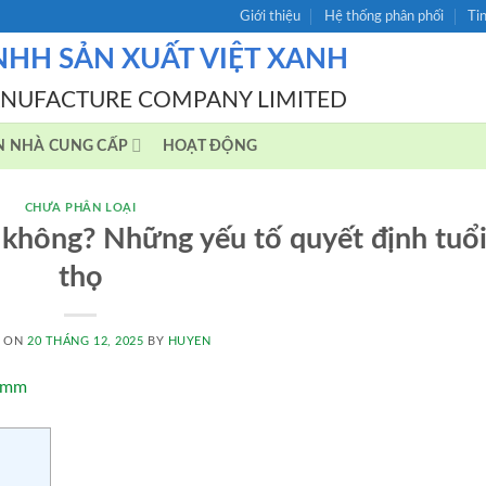
Giới thiệu
Hệ thống phân phối
Ti
NHH SẢN XUẤT VIỆT XANH
ANUFACTURE COMPANY LIMITED
N NHÀ CUNG CẤP
HOẠT ĐỘNG
CHƯA PHÂN LOẠI
 không? Những yếu tố quyết định tuổ
thọ
D ON
20 THÁNG 12, 2025
BY
HUYEN