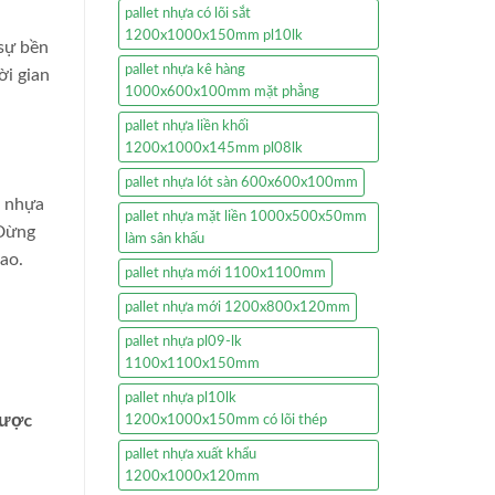
pallet nhựa có lõi sắt
1200x1000x150mm pl10lk
 sự bền
pallet nhựa kê hàng
ời gian
1000x600x100mm mặt phẳng
pallet nhựa liền khối
1200x1000x145mm pl08lk
pallet nhựa lót sàn 600x600x100mm
t nhựa
pallet nhựa mặt liền 1000x500x50mm
 Đừng
làm sân khấu
ao.
pallet nhựa mới 1100x1100mm
pallet nhựa mới 1200x800x120mm
pallet nhựa pl09-lk
1100x1100x150mm
pallet nhựa pl10lk
được
1200x1000x150mm có lõi thép
pallet nhựa xuất khẩu
1200x1000x120mm