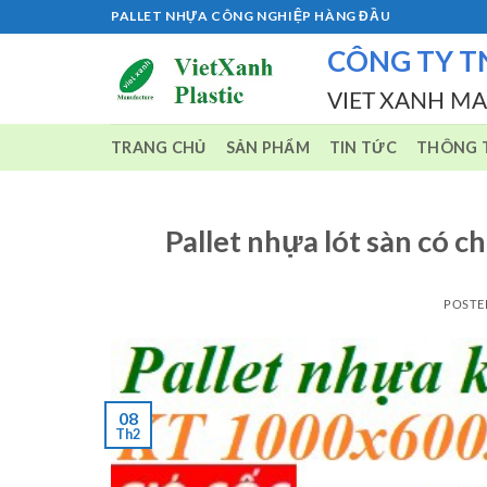
Skip
PALLET NHỰA CÔNG NGHIỆP HÀNG ĐẦU
to
CÔNG TY T
content
VIET XANH M
TRANG CHỦ
SẢN PHẨM
TIN TỨC
THÔNG T
Pallet nhựa lót sàn có 
POSTE
08
Th2