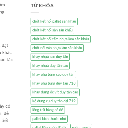
TỪ KHÓA
đảm
ong
chốt kết nối pallet sân khấu
chốt kết nối sàn sân khấu
chốt kết nối tấm nhựa làm sân khấu
c đặt
chốt nối ván nhựa làm sân khấu
a khác
khay nhựa cao duy tân
các tác
khay nhựa duy tân cao
khay phụ tùng cao duy tân
khay phụ tùng duy tân 718
khay đựng ốc vít duy tân cao
kệ dụng cụ duy tân đại 719
ày có
lồng trữ hàng có đế
i, dễ
pallet kích thước nhỏ
 tiết
pallet liền khối pl08lk
pallet mesh