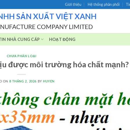
Giới thiệu
Hệ thống phân phối
Ti
NHH SẢN XUẤT VIỆT XANH
ANUFACTURE COMPANY LIMITED
IN NHÀ CUNG CẤP
HOẠT ĐỘNG
CHƯA PHÂN LOẠI
chịu được môi trường hóa chất mạnh?
D ON
8 THÁNG 2, 2026
BY
HUYEN