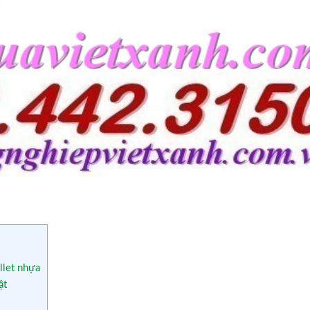
llet nhựa
ật