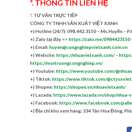
*. THÔNG TIN LIÊN HỆ
*. TƯ VẤN TRỰC TIẾP
CÔNG TY TNHH SẢN XUẤT VIỆT XANH
+)
Hotline (24/7): 098.442.3150 – Ms.Huyền – P
+)
Zalo tại đây =>
https://zalo.me/0984423150
+) Email:
huyen@congnghiepvietxanh.com.vn
+) Website:
https://nhuavietxanh.com/
–
https:
https://moitruongcongnghiep.vn/
+) Youtube:
https://www.youtube.com/@nhuav
+) Tiktok:
https://www.tiktok.com/@ctysxviet
+) Shopee:
https://shopee.vn/nhuavietxanh/
+) Lazada:
https://www.lazada.vn/shop/nhua-v
+) Facebook:
https://www.facebook.com/pall
+)
Địa chỉ kho xem hàng: 334 Tân Hòa Đông, Ph