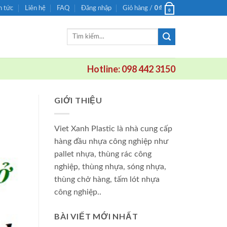
0
₫
n tức
Liên hệ
FAQ
Đăng nhập
Giỏ hàng /
0
Tìm
kiếm:
Hotline: 098 442 3150
GIỚI THIỆU
Viet Xanh Plastic là nhà cung cấp
hàng đầu nhựa công nghiệp như
pallet nhựa, thùng rác công
nghiệp, thùng nhựa, sóng nhựa,
thùng chở hàng, tấm lót nhựa
công nghiệp..
BÀI VIẾT MỚI NHẤT