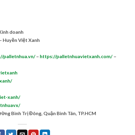
.Kinh doanh
– Huyền Việt Xanh
//palletnhua.vn/
–
https://palletnhuavietxanh.com/
–
ietxanh
xanh/
iet-xanh/
etnhuavx/
ường Bình Trị Đông, Quận Bình Tân, TP.HCM