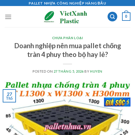
Skip
PALLET NHỰA CÔNG NGHIỆP HÀNG ĐẦU
to
0
content
CHƯA PHÂN LOẠI
Doanh nghiệp nên mua pallet chống
tràn 4 phuy theo bộ hay lẻ?
POSTED ON
27 THÁNG 5, 2026
BY
HUYEN
27
Th5