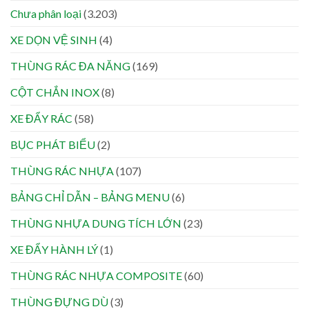
Chưa phân loại
(3.203)
XE DỌN VỆ SINH
(4)
THÙNG RÁC ĐA NĂNG
(169)
CỘT CHẮN INOX
(8)
XE ĐẨY RÁC
(58)
BỤC PHÁT BIỂU
(2)
THÙNG RÁC NHỰA
(107)
BẢNG CHỈ DẪN – BẢNG MENU
(6)
THÙNG NHỰA DUNG TÍCH LỚN
(23)
XE ĐẨY HÀNH LÝ
(1)
THÙNG RÁC NHỰA COMPOSITE
(60)
THÙNG ĐỰNG DÙ
(3)