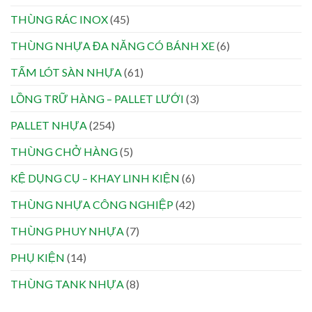
THÙNG RÁC INOX
(45)
THÙNG NHỰA ĐA NĂNG CÓ BÁNH XE
(6)
TẤM LÓT SÀN NHỰA
(61)
LỒNG TRỮ HÀNG – PALLET LƯỚI
(3)
PALLET NHỰA
(254)
THÙNG CHỞ HÀNG
(5)
KỆ DỤNG CỤ – KHAY LINH KIỆN
(6)
THÙNG NHỰA CÔNG NGHIỆP
(42)
THÙNG PHUY NHỰA
(7)
PHỤ KIỆN
(14)
THÙNG TANK NHỰA
(8)