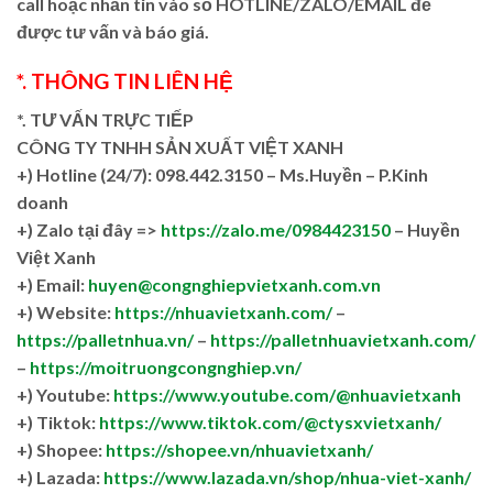
call hoặc nhắn tin vào số HOTLINE/ZALO/EMAIL để
được tư vấn và báo giá.
*. THÔNG TIN LIÊN HỆ
*. TƯ VẤN TRỰC TIẾP
CÔNG TY TNHH SẢN XUẤT VIỆT XANH
+)
Hotline (24/7): 098.442.3150 – Ms.Huyền – P.Kinh
doanh
+)
Zalo tại đây =>
https://zalo.me/0984423150
– Huyền
Việt Xanh
+) Email:
huyen@congnghiepvietxanh.com.vn
+) Website:
https://nhuavietxanh.com/
–
https://palletnhua.vn/
–
https://palletnhuavietxanh.com/
–
https://moitruongcongnghiep.vn/
+) Youtube:
https://www.youtube.com/@nhuavietxanh
+) Tiktok:
https://www.tiktok.com/@ctysxvietxanh/
+) Shopee:
https://shopee.vn/nhuavietxanh/
+) Lazada:
https://www.lazada.vn/shop/nhua-viet-xanh/