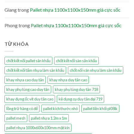
Giang
trong
Pallet nhựa 1100x1100x150mm giá cực sốc
Phong
trong
Pallet nhựa 1100x1100x150mm giá cực sốc
TỪ KHÓA
chốt kết nối pallet sân khấu
chốt kết nối sàn sân khấu
chốt kết nối tấm nhựa làm sân khấu
chốt nối ván nhựa làm sân khấu
khay nhựa cao duy tân
khay nhựa duy tân cao
khay phụ tùng cao duy tân
khay phụ tùng duy tân 718
khay đựng ốc vít duy tân cao
kệ dụng cụ duy tân đại 719
lồng trữ hàng có đế
pallet kích thước nhỏ
pallet liền khối pl08lk
pallet mesh
pallet nhựa 1.2m x 1m
pallet nhựa 1000x600x100mm mặt kín