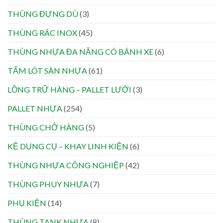
THÙNG ĐỰNG DÙ
(3)
THÙNG RÁC INOX
(45)
THÙNG NHỰA ĐA NĂNG CÓ BÁNH XE
(6)
TẤM LÓT SÀN NHỰA
(61)
LỒNG TRỮ HÀNG – PALLET LƯỚI
(3)
PALLET NHỰA
(254)
THÙNG CHỞ HÀNG
(5)
KỆ DỤNG CỤ – KHAY LINH KIỆN
(6)
THÙNG NHỰA CÔNG NGHIỆP
(42)
THÙNG PHUY NHỰA
(7)
PHỤ KIỆN
(14)
THÙNG TANK NHỰA
(8)