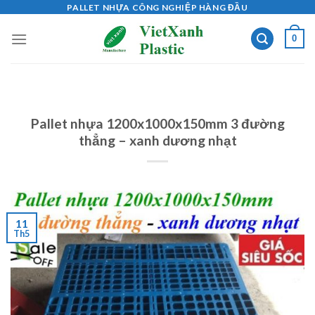
Skip
PALLET NHỰA CÔNG NGHIỆP HÀNG ĐẦU
to
0
content
Pallet nhựa 1200x1000x150mm 3 đường
thẳng – xanh dương nhạt
11
Th5