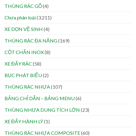
THÙNG RÁC GỖ
(4)
Chưa phân loại
(3.211)
XE DỌN VỆ SINH
(4)
THÙNG RÁC ĐA NĂNG
(169)
CỘT CHẮN INOX
(8)
XE ĐẨY RÁC
(58)
BỤC PHÁT BIỂU
(2)
THÙNG RÁC NHỰA
(107)
BẢNG CHỈ DẪN – BẢNG MENU
(6)
THÙNG NHỰA DUNG TÍCH LỚN
(23)
XE ĐẨY HÀNH LÝ
(1)
THÙNG RÁC NHỰA COMPOSITE
(60)