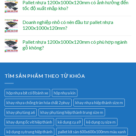
Pallet nhựa 1200x1000x120mm có ảnh hưởng đến
tốc độ xuất nhập kho?
Doanh nghiệp nhỏ có nên đầu tư pallet nhựa
1200x1000x120mm?
Pallet nhựa 1200x1000x120mm có phù hợp ngành
gỗ không?
TÌM SẢN PHẨM THEO TỪ KHÓA
hộp nhựa bít có 8 bánh xe
hộp nhựa kín
khay nhựa chống tràn hóa chất 2 phuy
khay nhựa hiệp thành size m
khay phụ tùng a6
khay phụ tùng hiệp thành trung size m
khay đựng ốc vít hiệp thành
kệ dụng cụ a9
kệ dụng cụ size m
kệ dụng cụ trung hiệp thành
pallet lót sàn 600x600x100mm màu xanh