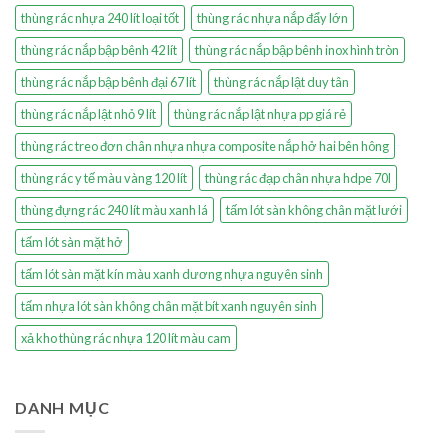
thùng rác nhựa 240 lít loại tốt
thùng rác nhựa nắp đẩy lớn
thùng rác nắp bập bênh 42 lít
thùng rác nắp bập bênh inox hình tròn
thùng rác nắp bập bênh đại 67 lít
thùng rác nắp lật duy tân
thùng rác nắp lật nhỏ 9 lít
thùng rác nắp lật nhựa pp giá rẻ
thùng rác treo đơn chân nhựa nhựa composite nắp hở hai bên hông
thùng rác y tế màu vàng 120 lít
thùng rác đạp chân nhựa hdpe 70l
thùng đựng rác 240 lít màu xanh lá
tấm lót sàn không chân mặt lưới
tấm lót sàn mặt hở
tấm lót sàn mặt kín màu xanh dương nhựa nguyên sinh
tấm nhựa lót sàn không chân mặt bít xanh nguyên sinh
xả kho thùng rác nhựa 120 lít màu cam
DANH MỤC