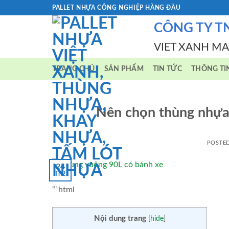
Skip
PALLET NHỰA CÔNG NGHIỆP HÀNG ĐẦU
to
CÔNG TY T
content
VIET XANH M
TRANG CHỦ
SẢN PHẨM
TIN TỨC
THÔNG TI
Nên chọn thùng nhựa 
POSTE
24
Th2
“`html
Nội dung trang
[
hide
]