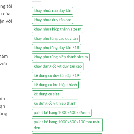
ng tôi
khay nhựa cao duy tân
u của
khay nhựa duy tân cao
ện với
khay nhựa hiệp thành size m
khay phụ tùng cao duy tân
khay phụ tùng duy tân 718
thăm
khay phụ tùng hiệp thành size m
 vừa
khay đựng ốc vít duy tân cao
kệ dụng cụ duy tân đại 719
kệ dụng cụ lớn hiệp thành
kệ dụng cụ size l
hìn
kệ đựng ốc vít hiệp thành
bạn
pallet kê hàng 1000x600x35mm
úng
pallet kê hàng 1000x600x100mm màu
đen