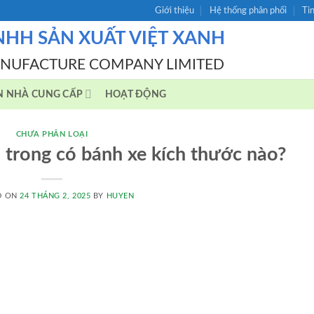
Giới thiệu
Hệ thống phân phối
Ti
NHH SẢN XUẤT VIỆT XANH
ANUFACTURE COMPANY LIMITED
N NHÀ CUNG CẤP
HOẠT ĐỘNG
CHƯA PHÂN LOẠI
trong có bánh xe kích thước nào?
D ON
24 THÁNG 2, 2025
BY
HUYEN