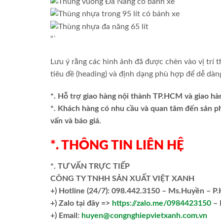
“`
Lưu ý rằng các hình ảnh đã được chèn vào vị trí t
tiêu đề (heading) và định dạng phù hợp để dễ dà
*. Hỗ trợ giao hàng nội thành TP.HCM và giao hà
*. Khách hàng có nhu cầu và quan tâm đến sản 
vấn và báo giá.
*. THÔNG TIN LIÊN HỆ
*. TƯ VẤN TRỰC TIẾP
CÔNG TY TNHH SẢN XUẤT VIỆT XANH
+)
Hotline (24/7): 098.442.3150 – Ms.Huyền – P
+)
Zalo tại đây =>
https://zalo.me/0984423150
– 
+) Email:
huyen@congnghiepvietxanh.com.vn