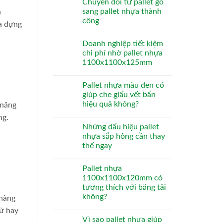
Chuyển đổi từ pallet gỗ
sang pallet nhựa thành
a
công
ứa đựng
Doanh nghiệp tiết kiệm
chi phí nhờ pallet nhựa
1100x1100x125mm
Pallet nhựa màu đen có
giúp che giấu vết bẩn
hiệu quả không?
 năng
ng.
Những dấu hiệu pallet
nhựa sắp hỏng cần thay
thế ngay
Pallet nhựa
1100x1100x120mm có
tương thích với băng tải
không?
 hàng
tử hay
Vì sao pallet nhựa giúp