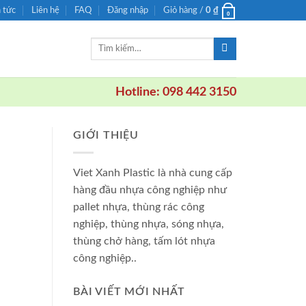
n tức
Liên hệ
FAQ
Đăng nhập
Giỏ hàng /
0
₫
0
Tìm
kiếm:
Hotline: 098 442 3150
GIỚI THIỆU
Viet Xanh Plastic là nhà cung cấp
hàng đầu nhựa công nghiệp như
pallet nhựa, thùng rác công
nghiệp, thùng nhựa, sóng nhựa,
thùng chở hàng, tấm lót nhựa
công nghiệp..
BÀI VIẾT MỚI NHẤT