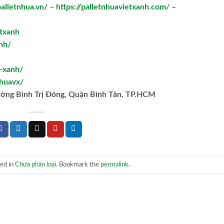
palletnhua.vn/
–
https://palletnhuavietxanh.com/
–
txanh
nh/
t-xanh/
huavx/
ường Bình Trị Đông, Quận Bình Tân, TP.HCM
ted in
Chưa phân loại
. Bookmark the
permalink
.