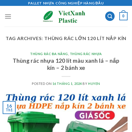
Skip
PALLET NHỰA CÔNG NGHIỆP HÀNG ĐẦU
to
0
content
TAG ARCHIVES:
THÙNG RÁC LỚN 120 LÍT NẮP KÍN
THÙNG RÁC ĐA NĂNG
,
THÙNG RÁC NHỰA
Thùng rác nhựa 120 lít màu xanh lá – nắp
kín – 2 bánh xe
POSTED ON
16 THÁNG 1, 2024
BY
HUYEN
16
Th1