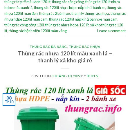
thùng rác y tế màu đen 120 lít
,
thùng rác công cộng
,
thùng rác 120 lít nhựa
hdpe màu xanh lá
,
thùng rác 120 lít nhựa hdpe nắp kín 2 bánh xe
,
thùng rác
nhựa 120 lít màu đen
,
thùng rác 2 bánh xe
,
thanh lý thùng rác nhựa
,
thùng rác
nhựa hdpe 120 lít màu cam
,
thùng rác 120 lít nắp kín 2 bánh xe màu cam
,
thùng rác công cộng 120l
,
thùng rác nhựa hdpe 120 lít
,
xả kho thùng rác 120
lít
,
thùng rác bệnh viện 120 lít màu vàng
Leave a comment
THÙNG RÁC ĐA NĂNG
,
THÙNG RÁC NHỰA
Thùng rác nhựa 120 lít màu xanh lá –
thanh lý xả kho giá rẻ
POSTED ON
8 THÁNG 10, 2022
BY
HUYEN
08
Th10