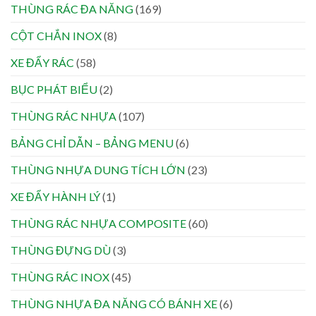
THÙNG RÁC ĐA NĂNG
(169)
CỘT CHẮN INOX
(8)
XE ĐẨY RÁC
(58)
BỤC PHÁT BIỂU
(2)
THÙNG RÁC NHỰA
(107)
BẢNG CHỈ DẪN – BẢNG MENU
(6)
THÙNG NHỰA DUNG TÍCH LỚN
(23)
XE ĐẨY HÀNH LÝ
(1)
THÙNG RÁC NHỰA COMPOSITE
(60)
THÙNG ĐỰNG DÙ
(3)
THÙNG RÁC INOX
(45)
THÙNG NHỰA ĐA NĂNG CÓ BÁNH XE
(6)