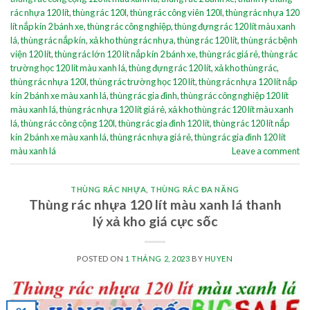
rác nhựa 120 lít
,
thùng rác 120l
,
thùng rác công viên 120l
,
thùng rác nhựa 120
lít nắp kín 2 bánh xe
,
thùng rác công nghiệp
,
thùng đựng rác 120 lít màu xanh
lá
,
thùng rác nắp kín
,
xả kho thùng rác nhựa
,
thùng rác 120 lít
,
thùng rác bệnh
viện 120 lít
,
thùng rác lớn 120 lít nắp kín 2 bánh xe
,
thùng rác giá rẻ
,
thùng rác
trường học 120 lít màu xanh lá
,
thùng đựng rác 120 lít
,
xả kho thùng rác
,
thùng rác nhựa 120l
,
thùng rác trường học 120 lít
,
thùng rác nhựa 120 lít nắp
kín 2 bánh xe màu xanh lá
,
thùng rác gia đình
,
thùng rác công nghiệp 120 lít
màu xanh lá
,
thùng rác nhựa 120 lít giá rẻ
,
xả kho thùng rác 120 lít màu xanh
lá
,
thùng rác công cộng 120l
,
thùng rác gia đình 120 lít
,
thùng rác 120 lít nắp
kín 2 bánh xe màu xanh lá
,
thùng rác nhựa giá rẻ
,
thùng rác gia đình 120 lít
màu xanh lá
Leave a comment
THÙNG RÁC NHỰA
,
THÙNG RÁC ĐA NĂNG
Thùng rác nhựa 120 lít màu xanh lá thanh
lý xả kho giá cực sốc
POSTED ON
1 THÁNG 2, 2023
BY
HUYEN