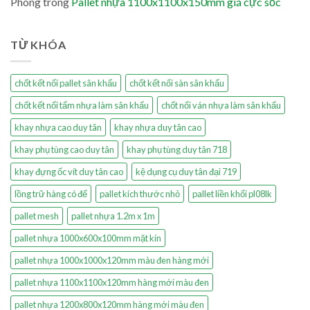
Phong
trong
Pallet nhựa 1100x1100x150mm giá cực sốc
TỪ KHÓA
chốt kết nối pallet sân khấu
chốt kết nối sàn sân khấu
chốt kết nối tấm nhựa làm sân khấu
chốt nối ván nhựa làm sân khấu
khay nhựa cao duy tân
khay nhựa duy tân cao
khay phụ tùng cao duy tân
khay phụ tùng duy tân 718
khay đựng ốc vít duy tân cao
kệ dụng cụ duy tân đại 719
lồng trữ hàng có đế
pallet kích thước nhỏ
pallet liền khối pl08lk
pallet mesh
pallet nhựa 1.2m x 1m
pallet nhựa 1000x600x100mm mặt kín
pallet nhựa 1000x1000x120mm màu đen hàng mới
pallet nhựa 1100x1100x120mm hàng mới màu đen
pallet nhựa 1200x800x120mm hàng mới màu đen