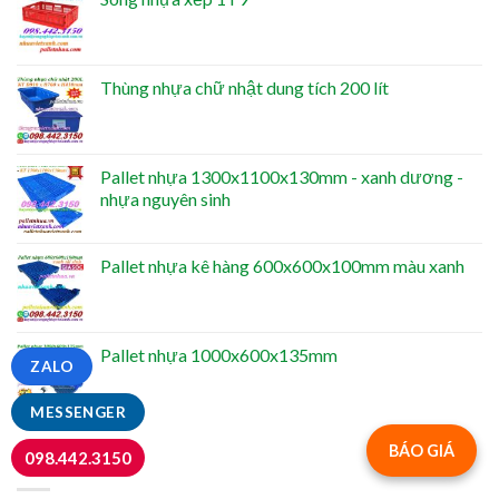
Thùng nhựa chữ nhật dung tích 200 lít
Pallet nhựa 1300x1100x130mm - xanh dương -
nhựa nguyên sinh
Pallet nhựa kê hàng 600x600x100mm màu xanh
Pallet nhựa 1000x600x135mm
ZALO
MESSENGER
BÁO GIÁ
098.442.3150
NỔI BẬT