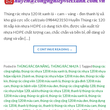
Thùng rác nhựa 120 lít xanh lá – cam – vàng – đen thanh lý xả
kho giá cực sốc call/zalo 0984423150 Huyền Thùng rác 120
lít nắp kín nhựa HDPE có dung tích lớn, được sản xuất từ
nhựa HDPE chất lượng cao, chắc chắn và bền bỉ, dễ dàng sử
dụng và vận […]
CONTINUE READING
→
Posted in
THÙNG RÁC ĐA NĂNG
,
THÙNG RÁC NHỰA
|
Tagged
thùng rác
công nghiệp
,
thùng rác nhựa 120 lít màu xanh lá
,
thùng rác nhựa 120 lít nhựa
hdpe nắp kín 2 bánh xe
,
thùng rác nhựa hdpe 120 lít màu đen
,
thùng rác nắp
kín
,
thùng rác công viên 120 lít màu xanh lá
,
thùng rác gia đình 120 lít màu
cam
,
thùng rác bệnh viện 120 lít màu đen
,
thùng rác công nghiệp 120l
,
thùng
rác nhựa hdpe 120l
,
xả kho thùng rác nhựa 120 lít
,
thanh lý thùng rác nhựa
120 lít màu vàng
,
thùng rác giá rẻ
,
thùng rác 120 lít màu xanh lá
,
thùng rác
công cộng 120 lít màu cam
,
thùng rác công cộng 120 lít màu đen
,
thùng đựng
rác 120 lít
,
thanh lý thùng rác
,
thanh lý thùng rác nhựa 120 lít màu cam
,
thùng