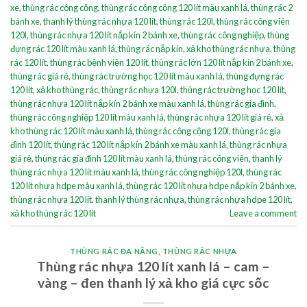
xe
,
thùng rác công cộng
,
thùng rác công cộng 120 lít màu xanh lá
,
thùng rác 2
bánh xe
,
thanh lý thùng rác nhựa 120 lít
,
thùng rác 120l
,
thùng rác công viên
120l
,
thùng rác nhựa 120 lít nắp kín 2 bánh xe
,
thùng rác công nghiệp
,
thùng
đựng rác 120 lít màu xanh lá
,
thùng rác nắp kín
,
xả kho thùng rác nhựa
,
thùng
rác 120 lít
,
thùng rác bệnh viện 120 lít
,
thùng rác lớn 120 lít nắp kín 2 bánh xe
,
thùng rác giá rẻ
,
thùng rác trường học 120 lít màu xanh lá
,
thùng đựng rác
120 lít
,
xả kho thùng rác
,
thùng rác nhựa 120l
,
thùng rác trường học 120 lít
,
thùng rác nhựa 120 lít nắp kín 2 bánh xe màu xanh lá
,
thùng rác gia đình
,
thùng rác công nghiệp 120 lít màu xanh lá
,
thùng rác nhựa 120 lít giá rẻ
,
xả
kho thùng rác 120 lít màu xanh lá
,
thùng rác công cộng 120l
,
thùng rác gia
đình 120 lít
,
thùng rác 120 lít nắp kín 2 bánh xe màu xanh lá
,
thùng rác nhựa
giá rẻ
,
thùng rác gia đình 120 lít màu xanh lá
,
thùng rác công viên
,
thanh lý
thùng rác nhựa 120 lít màu xanh lá
,
thùng rác công nghiệp 120l
,
thùng rác
120 lít nhựa hdpe màu xanh lá
,
thùng rác 120 lít nhựa hdpe nắp kín 2 bánh xe
,
thùng rác nhựa 120 lít
,
thanh lý thùng rác nhựa
,
thùng rác nhựa hdpe 120 lít
,
xả kho thùng rác 120 lít
Leave a comment
THÙNG RÁC ĐA NĂNG
,
THÙNG RÁC NHỰA
Thùng rác nhựa 120 lít xanh lá – cam –
vàng – đen thanh lý xả kho giá cực sốc