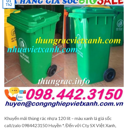
01
Th2
Khuyến mãi thùng rác nhựa 120 lít – màu xanh lá giá sốc
call/zalo 0984423150 Huyền *. Đến với Cty SX Việt Xanh,