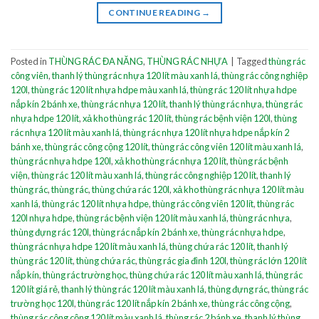
CONTINUE READING
→
Posted in
THÙNG RÁC ĐA NĂNG
,
THÙNG RÁC NHỰA
|
Tagged
thùng rác
công viên
,
thanh lý thùng rác nhựa 120 lít màu xanh lá
,
thùng rác công nghiệp
120l
,
thùng rác 120 lít nhựa hdpe màu xanh lá
,
thùng rác 120 lít nhựa hdpe
nắp kín 2 bánh xe
,
thùng rác nhựa 120 lít
,
thanh lý thùng rác nhựa
,
thùng rác
nhựa hdpe 120 lít
,
xả kho thùng rác 120 lít
,
thùng rác bệnh viện 120l
,
thùng
rác nhựa 120 lít màu xanh lá
,
thùng rác nhựa 120 lít nhựa hdpe nắp kín 2
bánh xe
,
thùng rác công cộng 120 lít
,
thùng rác công viên 120 lít màu xanh lá
,
thùng rác nhựa hdpe 120l
,
xả kho thùng rác nhựa 120 lít
,
thùng rác bệnh
viện
,
thùng rác 120 lít màu xanh lá
,
thùng rác công nghiệp 120 lít
,
thanh lý
thùng rác
,
thùng rác
,
thùng chứa rác 120l
,
xả kho thùng rác nhựa 120 lít màu
xanh lá
,
thùng rác 120 lít nhựa hdpe
,
thùng rác công viên 120 lít
,
thùng rác
120l nhựa hdpe
,
thùng rác bệnh viện 120 lít màu xanh lá
,
thùng rác nhựa
,
thùng đựng rác 120l
,
thùng rác nắp kín 2 bánh xe
,
thùng rác nhựa hdpe
,
thùng rác nhựa hdpe 120 lít màu xanh lá
,
thùng chứa rác 120 lít
,
thanh lý
thùng rác 120 lít
,
thùng chứa rác
,
thùng rác gia đình 120l
,
thùng rác lớn 120 lít
nắp kín
,
thùng rác trường học
,
thùng chứa rác 120 lít màu xanh lá
,
thùng rác
120 lít giá rẻ
,
thanh lý thùng rác 120 lít màu xanh lá
,
thùng đựng rác
,
thùng rác
trường học 120l
,
thùng rác 120 lít nắp kín 2 bánh xe
,
thùng rác công cộng
,
thùng rác công cộng 120 lít màu xanh lá
,
thùng rác 2 bánh xe
,
thanh lý thùng