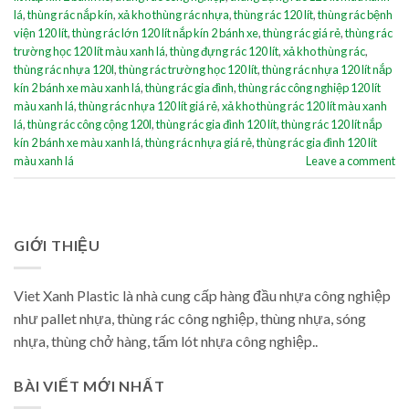
lá
,
thùng rác nắp kín
,
xả kho thùng rác nhựa
,
thùng rác 120 lít
,
thùng rác bệnh
viện 120 lít
,
thùng rác lớn 120 lít nắp kín 2 bánh xe
,
thùng rác giá rẻ
,
thùng rác
trường học 120 lít màu xanh lá
,
thùng đựng rác 120 lít
,
xả kho thùng rác
,
thùng rác nhựa 120l
,
thùng rác trường học 120 lít
,
thùng rác nhựa 120 lít nắp
kín 2 bánh xe màu xanh lá
,
thùng rác gia đình
,
thùng rác công nghiệp 120 lít
màu xanh lá
,
thùng rác nhựa 120 lít giá rẻ
,
xả kho thùng rác 120 lít màu xanh
lá
,
thùng rác công cộng 120l
,
thùng rác gia đình 120 lít
,
thùng rác 120 lít nắp
kín 2 bánh xe màu xanh lá
,
thùng rác nhựa giá rẻ
,
thùng rác gia đình 120 lít
màu xanh lá
Leave a comment
GIỚI THIỆU
Viet Xanh Plastic là nhà cung cấp hàng đầu nhựa công nghiệp
như pallet nhựa, thùng rác công nghiệp, thùng nhựa, sóng
nhựa, thùng chở hàng, tấm lót nhựa công nghiệp..
BÀI VIẾT MỚI NHẤT