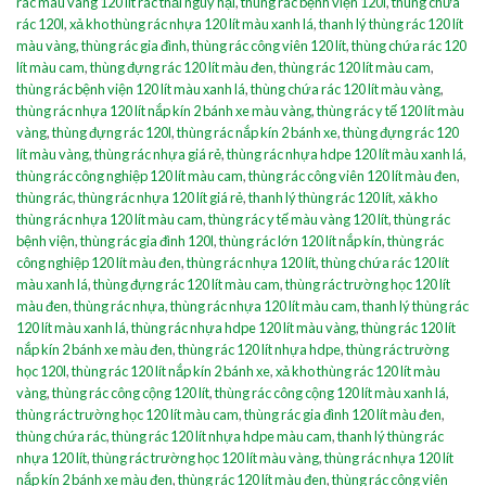
rác màu vàng 120 lít rác thải nguy hại
,
thùng rác bệnh viện 120l
,
thùng chứa
rác 120l
,
xả kho thùng rác nhựa 120 lít màu xanh lá
,
thanh lý thùng rác 120 lít
màu vàng
,
thùng rác gia đình
,
thùng rác công viên 120 lít
,
thùng chứa rác 120
lít màu cam
,
thùng đựng rác 120 lít màu đen
,
thùng rác 120 lít màu cam
,
thùng rác bệnh viện 120 lít màu xanh lá
,
thùng chứa rác 120 lít màu vàng
,
thùng rác nhựa 120 lít nắp kín 2 bánh xe màu vàng
,
thùng rác y tế 120 lít màu
vàng
,
thùng đựng rác 120l
,
thùng rác nắp kín 2 bánh xe
,
thùng đựng rác 120
lít màu vàng
,
thùng rác nhựa giá rẻ
,
thùng rác nhựa hdpe 120 lít màu xanh lá
,
thùng rác công nghiệp 120 lít màu cam
,
thùng rác công viên 120 lít màu đen
,
thùng rác
,
thùng rác nhựa 120 lít giá rẻ
,
thanh lý thùng rác 120 lít
,
xả kho
thùng rác nhựa 120 lít màu cam
,
thùng rác y tế màu vàng 120 lít
,
thùng rác
bệnh viện
,
thùng rác gia đình 120l
,
thùng rác lớn 120 lít nắp kín
,
thùng rác
công nghiệp 120 lít màu đen
,
thùng rác nhựa 120 lít
,
thùng chứa rác 120 lít
màu xanh lá
,
thùng đựng rác 120 lít màu cam
,
thùng rác trường học 120 lít
màu đen
,
thùng rác nhựa
,
thùng rác nhựa 120 lít màu cam
,
thanh lý thùng rác
120 lít màu xanh lá
,
thùng rác nhựa hdpe 120 lít màu vàng
,
thùng rác 120 lít
nắp kín 2 bánh xe màu đen
,
thùng rác 120 lít nhựa hdpe
,
thùng rác trường
học 120l
,
thùng rác 120 lít nắp kín 2 bánh xe
,
xả kho thùng rác 120 lít màu
vàng
,
thùng rác công cộng 120 lít
,
thùng rác công cộng 120 lít màu xanh lá
,
thùng rác trường học 120 lít màu cam
,
thùng rác gia đình 120 lít màu đen
,
thùng chứa rác
,
thùng rác 120 lít nhựa hdpe màu cam
,
thanh lý thùng rác
nhựa 120 lít
,
thùng rác trường học 120 lít màu vàng
,
thùng rác nhựa 120 lít
nắp kín 2 bánh xe màu đen
,
thùng rác 120 lít màu đen
,
thùng rác công viên