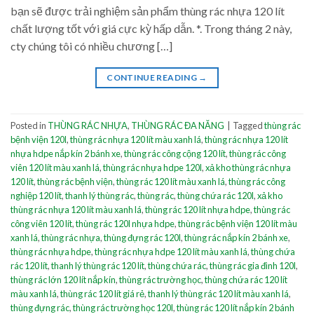
bạn sẽ được trải nghiệm sản phẩm thùng rác nhựa 120 lít
chất lượng tốt với giá cực kỳ hấp dẫn. *. Trong tháng 2 này,
cty chúng tôi có nhiều chương […]
CONTINUE READING
→
Posted in
THÙNG RÁC NHỰA
,
THÙNG RÁC ĐA NĂNG
|
Tagged
thùng rác
bệnh viện 120l
,
thùng rác nhựa 120 lít màu xanh lá
,
thùng rác nhựa 120 lít
nhựa hdpe nắp kín 2 bánh xe
,
thùng rác công cộng 120 lít
,
thùng rác công
viên 120 lít màu xanh lá
,
thùng rác nhựa hdpe 120l
,
xả kho thùng rác nhựa
120 lít
,
thùng rác bệnh viện
,
thùng rác 120 lít màu xanh lá
,
thùng rác công
nghiệp 120 lít
,
thanh lý thùng rác
,
thùng rác
,
thùng chứa rác 120l
,
xả kho
thùng rác nhựa 120 lít màu xanh lá
,
thùng rác 120 lít nhựa hdpe
,
thùng rác
công viên 120 lít
,
thùng rác 120l nhựa hdpe
,
thùng rác bệnh viện 120 lít màu
xanh lá
,
thùng rác nhựa
,
thùng đựng rác 120l
,
thùng rác nắp kín 2 bánh xe
,
thùng rác nhựa hdpe
,
thùng rác nhựa hdpe 120 lít màu xanh lá
,
thùng chứa
rác 120 lít
,
thanh lý thùng rác 120 lít
,
thùng chứa rác
,
thùng rác gia đình 120l
,
thùng rác lớn 120 lít nắp kín
,
thùng rác trường học
,
thùng chứa rác 120 lít
màu xanh lá
,
thùng rác 120 lít giá rẻ
,
thanh lý thùng rác 120 lít màu xanh lá
,
thùng đựng rác
,
thùng rác trường học 120l
,
thùng rác 120 lít nắp kín 2 bánh