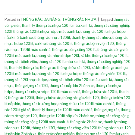
Posted in
THÙNG RÁC ĐA NĂNG
,
THÙNG RÁC NHỰA
|
Tagged
thùng rác
công viên
,
thanh lý thùng rác nhựa 120 lít màu xanh lá
,
thùng rác công nghiệp
120l
,
thùng rác 120 lít nhựa hdpe màu xanh lá
,
thùng rác 120 lít nhựa hdpe
nắp kín 2 bánh xe
,
thùng rác nhựa 120 lít
,
thanh lý thùng rác nhựa
,
thùng rác
nhựa hdpe 120 lít
,
xả kho thùng rác 120 lít
,
thùng rác bệnh viện 120l
,
thùng
rác nhựa 120 lít màu xanh lá
,
thùng rác công cộng 120 lít
,
thùng rác công viên
120 lít màu xanh lá
,
thùng rác nhựa hdpe 120l
,
xả kho thùng rác nhựa 120 lít
,
thùng rác bệnh viện
,
thùng rác 120 lít màu xanh lá
,
thùng rác công nghiệp 120
lít
,
thanh lý thùng rác
,
thùng rác
,
thùng chứa rác 120l
,
xả kho thùng rác nhựa
120 lít màu xanh lá
,
thùng rác 120 lít nhựa hdpe
,
thùng rác công viên 120 lít
,
thùng rác 120l nhựa hdpe
,
thùng rác bệnh viện 120 lít màu xanh lá
,
thùng rác
nhựa
,
thùng đựng rác 120l
,
thùng rác nắp kín 2 bánh xe
,
thùng rác nhựa
hdpe
,
thùng rác nhựa hdpe 120 lít màu xanh lá
,
thùng chứa rác 120 lít
,
thanh
lý thùng rác 120 lít
,
thùng chứa rác
,
thùng rác gia đình 120l
,
thùng rác lớn 120
lít nắp kín
,
thùng rác trường học
,
thùng chứa rác 120 lít màu xanh lá
,
thùng
rác 120 lít giá rẻ
,
thanh lý thùng rác 120 lít màu xanh lá
,
thùng đựng rác
,
thùng
rác trường học 120l
,
thùng rác 120 lít nắp kín 2 bánh xe
,
thùng rác công cộng
,
thùng rác công cộng 120 lít màu xanh lá
,
thùng rác 2 bánh xe
,
thanh lý thùng
rác nhựa 120 lít
,
thùng rác 120l
,
thùng rác công viên 120l
,
thùng rác nhựa 120
lít nắp kín 2 bánh xe
,
thùng rác công nghiệp
,
thùng đựng rác 120 lít màu xanh