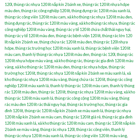
120l
,
thùng rác nhựa 120 lít nắp kín 2 bánh xe
,
thùng rác 120 lít nhựa hdpe
màu đen
,
thùng rác công nghiệp 120 lít
,
thùng đựng rác 120 lít màu xanh lá
,
thùng rác công viên 120 lít màu cam
,
xả kho thùng rác nhựa 120 lít màu đen
,
thùng đựng rác
,
thùng rác 120 lít màu vàng
,
xả kho thùng rác nhựa
,
thùng rác
công nghiệp 120 lít màu vàng
,
thùng rác y tế 120 lít chứa chất thải nguy hại
,
thùng rác y tế 120 lít màu đen
,
thùng rác bệnh viện 120 lít
,
thùng rác lớn 120
lít nắp kín 2 bánh xe
,
thùng chứa rác 120 lít màu đen
,
thùng rác 120l nhựa
hdpe
,
thùng rác trường học 120 lít màu xanh lá
,
thùng rác bệnh viện 120 lít
màu cam
,
thanh lý thùng rác nhựa 120 lít màu đen
,
thùng rác 120l
,
thùng rác
120 lít nhựa hdpe màu vàng
,
xả kho thùng rác
,
thùng rác gia đình 120 lít màu
vàng
,
xả kho thùng rác 120 lít màu đen
,
thùng rác nhựa hdpe
,
thùng rác
trường học 120 lít
,
thùng rác nhựa 120 lít nắp kín 2 bánh xe màu xanh lá
,
xả
kho thùng rác nhựa 120 lít màu vàng
,
thùng chứa rác 120 lít
,
thùng rác công
nghiệp 120 lít màu xanh lá
,
thanh lý thùng rác 120 lít màu cam
,
thanh lý thùng
rác 120 lít màu đen
,
thùng rác 120 lít
,
thùng rác nhựa 120 lít màu vàng
,
xả kho
thùng rác 120 lít màu xanh lá
,
thùng rác công cộng 120 lít màu vàng
,
thùng
rác màu đen 120 lít rác thải nguy hại
,
thùng rác trường học
,
thùng rác gia
đình 120 lít
,
thùng rác 120 lít nắp kín 2 bánh xe màu xanh lá
,
thùng rác nhựa
120 lít nắp kín 2 bánh xe màu cam
,
thùng rác 120 lít giá rẻ
,
thùng rác gia đình
120 lít màu xanh lá
,
xả kho thùng rác 120 lít màu cam
,
thùng rác 120 lít nắp kín
2 bánh xe màu vàng
,
thùng rác nhựa 120l
,
thùng rác công viên
,
thanh lý
thùng rác nhựa 120 lít màu xanh lá
,
thùng rác công viên 120 lít màu vàng
,