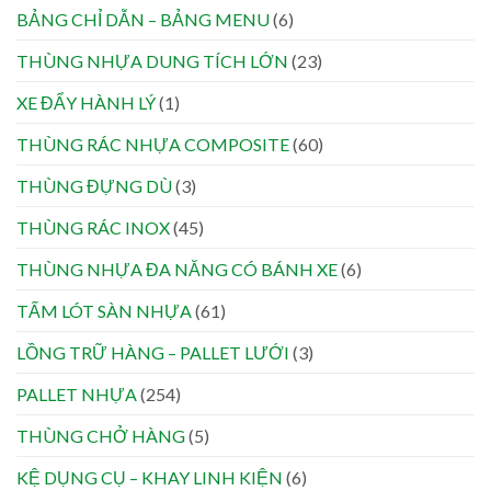
BẢNG CHỈ DẪN – BẢNG MENU
(6)
THÙNG NHỰA DUNG TÍCH LỚN
(23)
XE ĐẨY HÀNH LÝ
(1)
THÙNG RÁC NHỰA COMPOSITE
(60)
THÙNG ĐỰNG DÙ
(3)
THÙNG RÁC INOX
(45)
THÙNG NHỰA ĐA NĂNG CÓ BÁNH XE
(6)
TẤM LÓT SÀN NHỰA
(61)
LỒNG TRỮ HÀNG – PALLET LƯỚI
(3)
PALLET NHỰA
(254)
THÙNG CHỞ HÀNG
(5)
KỆ DỤNG CỤ – KHAY LINH KIỆN
(6)