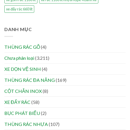
xe đẩy rác 660 lít
DANH MỤC
THÙNG RÁC GỖ
(4)
Chưa phân loại
(3.211)
XE DỌN VỆ SINH
(4)
THÙNG RÁC ĐA NĂNG
(169)
CỘT CHẮN INOX
(8)
XE ĐẨY RÁC
(58)
BỤC PHÁT BIỂU
(2)
THÙNG RÁC NHỰA
(107)