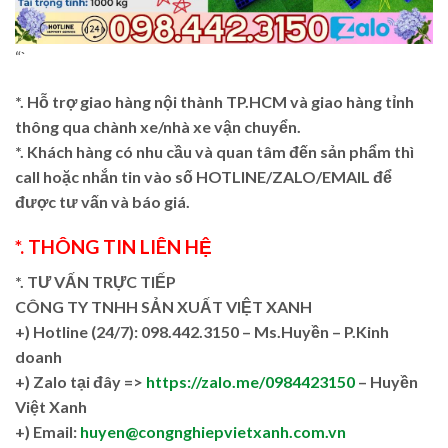
“`
*. Hỗ trợ giao hàng nội thành TP.HCM và giao hàng tỉnh
thông qua chành xe/nhà xe vận chuyển.
*. Khách hàng có nhu cầu và quan tâm đến sản phẩm thì
call hoặc nhắn tin vào số HOTLINE/ZALO/EMAIL để
được tư vấn và báo giá.
*. THÔNG TIN LIÊN HỆ
*. TƯ VẤN TRỰC TIẾP
CÔNG TY TNHH SẢN XUẤT VIỆT XANH
+)
Hotline (24/7): 098.442.3150 – Ms.Huyền – P.Kinh
doanh
+)
Zalo tại đây =>
https://zalo.me/0984423150
– Huyền
Việt Xanh
+) Email:
huyen@congnghiepvietxanh.com.vn