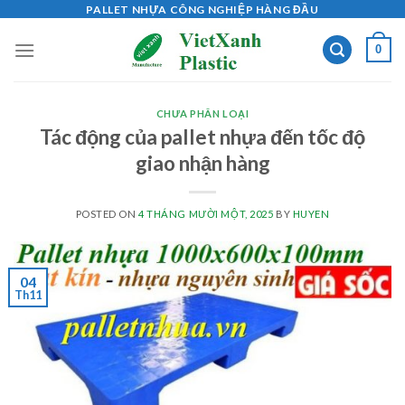
Skip
PALLET NHỰA CÔNG NGHIỆP HÀNG ĐẦU
to
0
content
CHƯA PHÂN LOẠI
Tác động của pallet nhựa đến tốc độ
giao nhận hàng
POSTED ON
4 THÁNG MƯỜI MỘT, 2025
BY
HUYEN
04
Th11