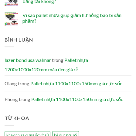
băng tải không?
Vì sao pallet nhựa giúp giảm hư hỏng bao bì sản
phẩm?
BÌNH LUẬN
lazer bond usa walmar
trong
Pallet nhựa
1200x1000x120mm màu đen giá rẻ
Giang
trong
Pallet nhựa 1100x1100x150mm giá cực sốc
Phong
trong
Pallet nhựa 1100x1100x150mm giá cực sốc
TỪ KHÓA
khay nhựa đựng ốc vít a8
kệ dụng cụ a9