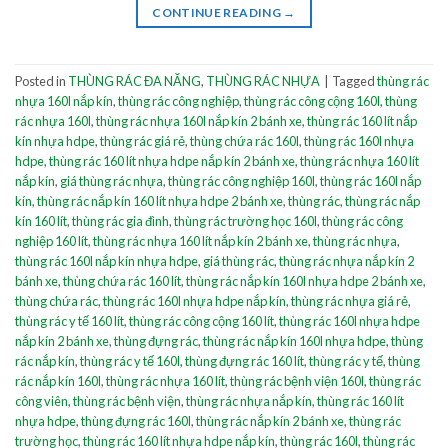
CONTINUE READING
→
Posted in
THÙNG RÁC ĐA NĂNG
,
THÙNG RÁC NHỰA
|
Tagged
thùng rác
nhựa 160l nắp kín
,
thùng rác công nghiệp
,
thùng rác công cộng 160l
,
thùng
rác nhựa 160l
,
thùng rác nhựa 160l nắp kín 2 bánh xe
,
thùng rác 160 lít nắp
kín nhựa hdpe
,
thùng rác giá rẻ
,
thùng chứa rác 160l
,
thùng rác 160l nhựa
hdpe
,
thùng rác 160 lít nhựa hdpe nắp kín 2 bánh xe
,
thùng rác nhựa 160 lít
nắp kín
,
giá thùng rác nhựa
,
thùng rác công nghiệp 160l
,
thùng rác 160l nắp
kín
,
thùng rác nắp kín 160 lít nhựa hdpe 2 bánh xe
,
thùng rác
,
thùng rác nắp
kín 160 lít
,
thùng rác gia đình
,
thùng rác trường học 160l
,
thùng rác công
nghiệp 160 lít
,
thùng rác nhựa 160 lít nắp kín 2 bánh xe
,
thùng rác nhựa
,
thùng rác 160l nắp kín nhựa hdpe
,
giá thùng rác
,
thùng rác nhựa nắp kín 2
bánh xe
,
thùng chứa rác 160 lít
,
thùng rác nắp kín 160l nhựa hdpe 2 bánh xe
,
thùng chứa rác
,
thùng rác 160l nhựa hdpe nắp kín
,
thùng rác nhựa giá rẻ
,
thùng rác y tế 160 lít
,
thùng rác công cộng 160 lít
,
thùng rác 160l nhựa hdpe
nắp kín 2 bánh xe
,
thùng đựng rác
,
thùng rác nắp kín 160l nhựa hdpe
,
thùng
rác nắp kín
,
thùng rác y tế 160l
,
thùng đựng rác 160 lít
,
thùng rác y tế
,
thùng
rác nắp kín 160l
,
thùng rác nhựa 160 lít
,
thùng rác bệnh viện 160l
,
thùng rác
công viên
,
thùng rác bệnh viện
,
thùng rác nhựa nắp kín
,
thùng rác 160 lít
nhựa hdpe
,
thùng đựng rác 160l
,
thùng rác nắp kín 2 bánh xe
,
thùng rác
trường học
,
thùng rác 160 lít nhựa hdpe nắp kín
,
thùng rác 160l
,
thùng rác