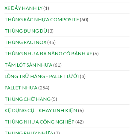
XE ĐẨY HÀNH LÝ
(1)
THÙNG RÁC NHỰA COMPOSITE
(60)
THÙNG ĐỰNG DÙ
(3)
THÙNG RÁC INOX
(45)
THÙNG NHỰA ĐA NĂNG CÓ BÁNH XE
(6)
TẤM LÓT SÀN NHỰA
(61)
LỒNG TRỮ HÀNG – PALLET LƯỚI
(3)
PALLET NHỰA
(254)
THÙNG CHỞ HÀNG
(5)
KỆ DỤNG CỤ – KHAY LINH KIỆN
(6)
THÙNG NHỰA CÔNG NGHIỆP
(42)
THÙNG PHUY NHỰA
(7)