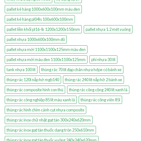
pallet kê hàng 1000x600x100mm màu đen
pallet kê hàng pl04ls 100x600x100mm
pallet liền khối pl16-lk 1200x1200x150mm
pallet nhựa 1.2 mét vuông
pallet nhựa 1000x600x100mm đỏ
pallet nhựa mới 1100x1100x125mm màu đen
pallet nhựa mới màu đen 1100x1100x125mm
phi nhựa 30 lít
tank nhựa 100 lít
thùng rác 70 lít đạp chân nhựa hdpe có bánh xe
thùng rác 120l nắp hở mgb140
thùng rác 240 lít nắp hở 2 bánh xe
thùng rác composite hình con thú
thùng rác công cộng 240 lít xanh lá
thùng rác công nghiệp 85 lít màu xanh lá
thùng rác công viên 85l
thùng rác hình chim cánh cụt nhựa composite
thùng rác inox chữ nhật gạt tàn 300x240x620mm
thùng rác inox gạt tàn thuốc dạng tròn 250x610mm
thùng rác inox gạt tàn thuốc vuông 240x240x620mm