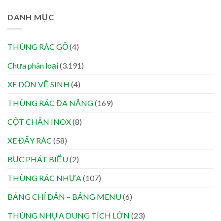
DANH MỤC
THÙNG RÁC GỖ
(4)
Chưa phân loại
(3.191)
XE DỌN VỆ SINH
(4)
THÙNG RÁC ĐA NĂNG
(169)
CỘT CHẮN INOX
(8)
XE ĐẨY RÁC
(58)
BỤC PHÁT BIỂU
(2)
THÙNG RÁC NHỰA
(107)
BẢNG CHỈ DẪN – BẢNG MENU
(6)
THÙNG NHỰA DUNG TÍCH LỚN
(23)