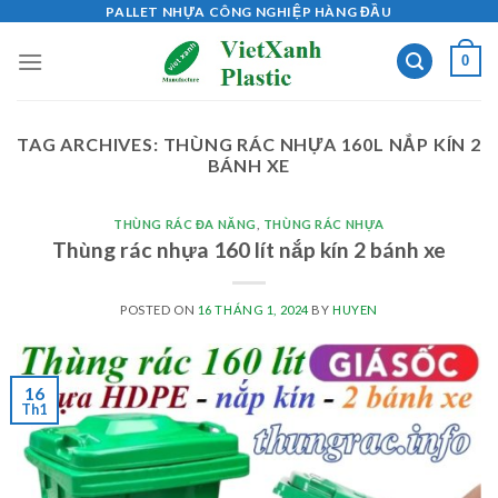
Skip
PALLET NHỰA CÔNG NGHIỆP HÀNG ĐẦU
to
0
content
TAG ARCHIVES:
THÙNG RÁC NHỰA 160L NẮP KÍN 2
BÁNH XE
THÙNG RÁC ĐA NĂNG
,
THÙNG RÁC NHỰA
Thùng rác nhựa 160 lít nắp kín 2 bánh xe
POSTED ON
16 THÁNG 1, 2024
BY
HUYEN
16
Th1