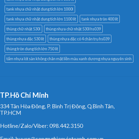
tank nhựa chữ nhật dung tích lớn 1000l
tank nhựa chữ nhật dung tích lớn 1100 lít
tank nhựa tròn 400 lít
thùng chữ nhật 530l
thùng nhựa chữ nhật 530l hs039
thùng nhựa đặc 530 lít
thùng nhựa đặc có 4 chân trụ hs039
thùng tròn dung tích lớn 750 lít
tấm nhựa lót sàn không chân mặt liền màu xanh dương nhựa nguyên sinh
TP.Hồ Chí Minh
334 Tân Hòa Đông, P. Bình Trị Đông, Q.Bình Tân,
TP.HCM
Hotline/Zalo/Viber: 098.442.3150
Email: huyen@congnghiepvietxanh.com.vn