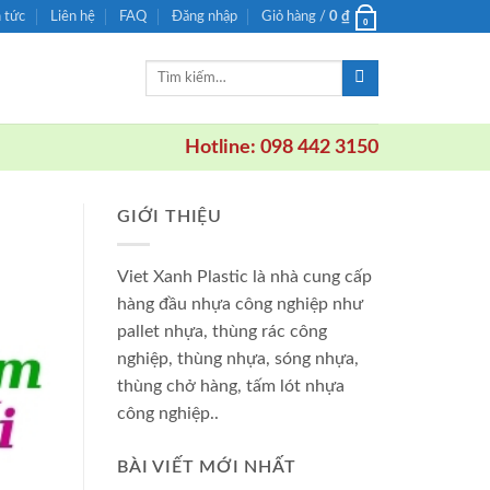
n tức
Liên hệ
FAQ
Đăng nhập
Giỏ hàng /
0
₫
0
Tìm
kiếm:
Hotline: 098 442 3150
GIỚI THIỆU
Viet Xanh Plastic là nhà cung cấp
hàng đầu nhựa công nghiệp như
pallet nhựa, thùng rác công
nghiệp, thùng nhựa, sóng nhựa,
thùng chở hàng, tấm lót nhựa
công nghiệp..
BÀI VIẾT MỚI NHẤT