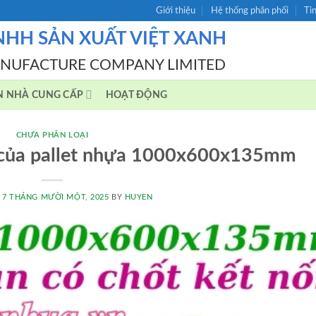
Giới thiệu
Hệ thống phân phối
Ti
NHH SẢN XUẤT VIỆT XANH
ANUFACTURE COMPANY LIMITED
N NHÀ CUNG CẤP
HOẠT ĐỘNG
CHƯA PHÂN LOẠI
 của pallet nhựa 1000x600x135mm
N
7 THÁNG MƯỜI MỘT, 2025
BY
HUYEN