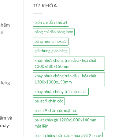
TỪ KHÓA
biển chỉ dẫn khổ a4
 phẩm
môi
bảng chỉ dẫn bằng inox
bảng menu inox a3
giá thùng giao hàng
khay nhựa chống tràn dầu - hóa chất
1300x680x150mm
khay nhựa chống tràn dầu - hóa chất
 động
1300x1300x150mm
khay nhựa chống tràn hóa chất
pallet 9 chân cốc
pallet 9 chân cốc mặt hở
hẩm và
pallet chân gù 1200x1000x140mm
à máy
mặt liền
pallet chống tràn dầu - hóa chất 2 phuy