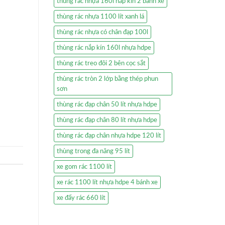
thùng rác nhựa 160l nắp kín 2 bánh xe
thùng rác nhựa 1100 lít xanh lá
thùng rác nhựa có chân đạp 100l
thùng rác nắp kín 160l nhựa hdpe
thùng rác treo đôi 2 bên cọc sắt
thùng rác tròn 2 lớp bằng thép phun
sơn
thùng rác đạp chân 50 lít nhựa hdpe
thùng rác đạp chân 80 lít nhựa hdpe
thùng rác đạp chân nhựa hdpe 120 lít
thùng trong đa năng 95 lít
xe gom rác 1100 lít
xe rác 1100 lít nhựa hdpe 4 bánh xe
xe đẩy rác 660 lít