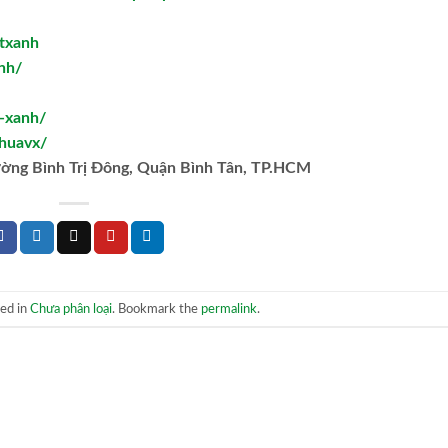
txanh
nh/
t-xanh/
huavx/
ường Bình Trị Đông, Quận Bình Tân, TP.HCM
ted in
Chưa phân loại
. Bookmark the
permalink
.