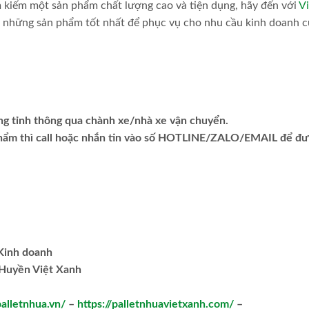
m kiếm một sản phẩm chất lượng cao và tiện dụng, hãy đến với
Vi
n những sản phẩm tốt nhất để phục vụ cho nhu cầu kinh doanh 
ng tỉnh thông qua chành xe/nhà xe vận chuyển.
phẩm thì call hoặc nhắn tin vào số HOTLINE/ZALO/EMAIL để đ
.Kinh doanh
Huyền Việt Xanh
palletnhua.vn/
–
https://palletnhuavietxanh.com/
–