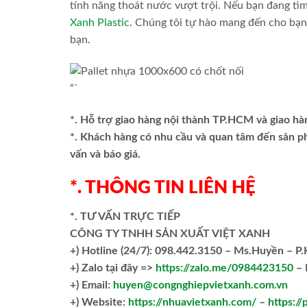
tính năng thoát nước vượt trội. Nếu bạn đang tì
Xanh Plastic
. Chúng tôi tự hào mang đến cho bạ
bạn.
“`
*. Hỗ trợ giao hàng nội thành TP.HCM và giao hà
*. Khách hàng có nhu cầu và quan tâm đến sản 
vấn và báo giá.
*. THÔNG TIN LIÊN HỆ
*. TƯ VẤN TRỰC TIẾP
CÔNG TY TNHH SẢN XUẤT VIỆT XANH
+)
Hotline (24/7): 098.442.3150 – Ms.Huyền – P
+)
Zalo tại đây =>
https://zalo.me/0984423150
– 
+) Email:
huyen@congnghiepvietxanh.com.vn
+) Website:
https://nhuavietxanh.com/
–
https://