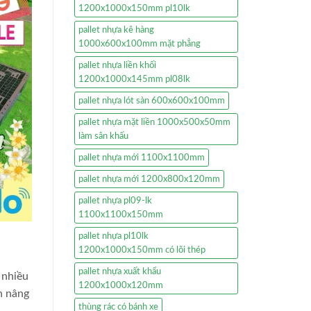
1200x1000x150mm pl10lk
pallet nhựa kê hàng
1000x600x100mm mặt phẳng
pallet nhựa liền khối
1200x1000x145mm pl08lk
pallet nhựa lót sàn 600x600x100mm
pallet nhựa mặt liền 1000x500x50mm
làm sân khấu
pallet nhựa mới 1100x1100mm
pallet nhựa mới 1200x800x120mm
pallet nhựa pl09-lk
1100x1100x150mm
pallet nhựa pl10lk
1200x1000x150mm có lõi thép
pallet nhựa xuất khẩu
 nhiều
1200x1000x120mm
n nâng
thùng rác có bánh xe