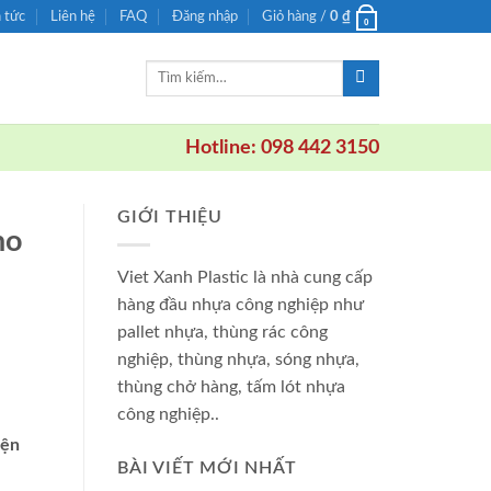
n tức
Liên hệ
FAQ
Đăng nhập
Giỏ hàng /
0
₫
0
Tìm
kiếm:
Hotline: 098 442 3150
GIỚI THIỆU
ho
Viet Xanh Plastic là nhà cung cấp
hàng đầu nhựa công nghiệp như
pallet nhựa, thùng rác công
nghiệp, thùng nhựa, sóng nhựa,
thùng chở hàng, tấm lót nhựa
công nghiệp..
iện
BÀI VIẾT MỚI NHẤT