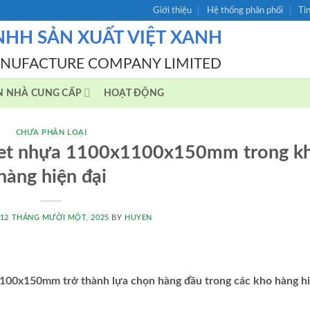
Giới thiệu
Hệ thống phân phối
Ti
NHH SẢN XUẤT VIỆT XANH
ANUFACTURE COMPANY LIMITED
N NHÀ CUNG CẤP
HOẠT ĐỘNG
CHƯA PHÂN LOẠI
allet nhựa 1100x1100x150mm trong k
hàng hiện đại
12 THÁNG MƯỜI MỘT, 2025
BY
HUYEN
100x150mm trở thành lựa chọn hàng đầu trong các kho hàng h