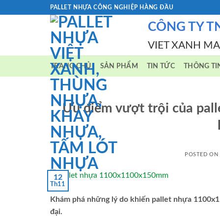
Skip
PALLET NHỰA CÔNG NGHIỆP HÀNG ĐẦU
to
CÔNG TY T
content
VIET XANH M
TRANG CHỦ
SẢN PHẨM
TIN TỨC
THÔNG TI
Ưu điểm vượt trội của p
POSTED ON
12
Th11
Khám phá những lý do khiến pallet nhựa 1100x1
đại.