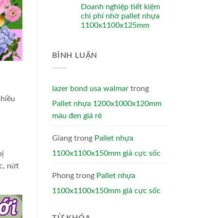
Doanh nghiệp tiết kiệm
chi phí nhờ pallet nhựa
1100x1100x125mm
BÌNH LUẬN
lazer bond usa walmar
trong
nhiều
Pallet nhựa 1200x1000x120mm
màu đen giá rẻ
Giang
trong
Pallet nhựa
1100x1100x150mm giá cực sốc
bị
c, nứt
Phong
trong
Pallet nhựa
1100x1100x150mm giá cực sốc
TỪ KHÓA