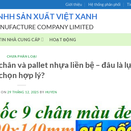
Giới thiệu
Hệ thống phân phối
Ti
NHH SẢN XUẤT VIỆT XANH
ANUFACTURE COMPANY LIMITED
IN NHÀ CUNG CẤP
HOẠT ĐỘNG
CHƯA PHÂN LOẠI
chân và pallet nhựa liền bệ – đâu là l
chọn hợp lý?
D ON
29 THÁNG 12, 2025
BY
HUYEN