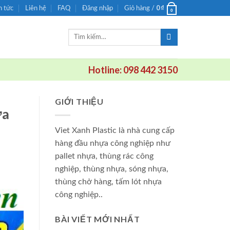
0
₫
n tức
Liên hệ
FAQ
Đăng nhập
Giỏ hàng /
0
Tìm
kiếm:
Hotline: 098 442 3150
GIỚI THIỆU
ựa
Viet Xanh Plastic là nhà cung cấp
hàng đầu nhựa công nghiệp như
pallet nhựa, thùng rác công
nghiệp, thùng nhựa, sóng nhựa,
thùng chở hàng, tấm lót nhựa
công nghiệp..
BÀI VIẾT MỚI NHẤT