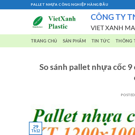
Skip
PALLET NHỰA CÔNG NGHIỆP HÀNG ĐẦU
to
CÔNG TY T
content
VIET XANH M
TRANG CHỦ
SẢN PHẨM
TIN TỨC
THÔNG T
So sánh pallet nhựa cốc 9 
POSTE
29
Th12