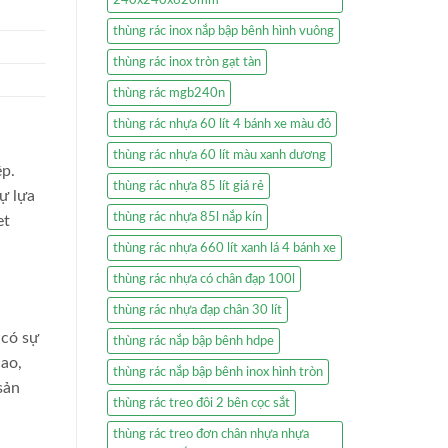
240x240x620mm
thùng rác inox nắp bập bênh hình vuông
thùng rác inox tròn gạt tàn
thùng rác mgb240n
thùng rác nhựa 60 lít 4 bánh xe màu đỏ
thùng rác nhựa 60 lít màu xanh dương
ệp.
thùng rác nhựa 85 lít giá rẻ
ự lựa
thùng rác nhựa 85l nắp kín
et
thùng rác nhựa 660 lít xanh lá 4 bánh xe
thùng rác nhựa có chân đạp 100l
thùng rác nhựa đạp chân 30 lít
 có sự
thùng rác nắp bập bênh hdpe
cao,
thùng rác nắp bập bênh inox hình tròn
sản
thùng rác treo đôi 2 bên cọc sắt
thùng rác treo đơn chân nhựa nhựa