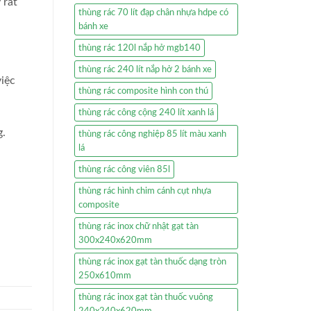
 rất
thùng rác 70 lít đạp chân nhựa hdpe có
bánh xe
thùng rác 120l nắp hở mgb140
thùng rác 240 lít nắp hở 2 bánh xe
việc
thùng rác composite hình con thú
thùng rác công cộng 240 lít xanh lá
g.
thùng rác công nghiệp 85 lít màu xanh
lá
thùng rác công viên 85l
thùng rác hình chim cánh cụt nhựa
composite
thùng rác inox chữ nhật gạt tàn
300x240x620mm
thùng rác inox gạt tàn thuốc dạng tròn
250x610mm
thùng rác inox gạt tàn thuốc vuông