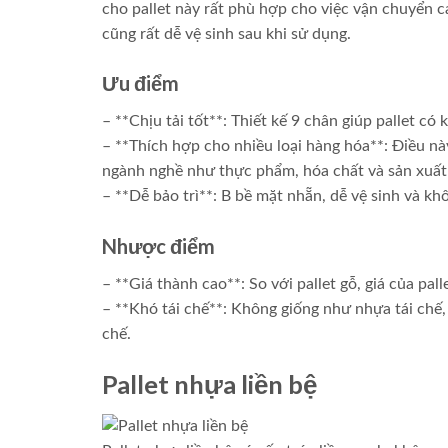
cho pallet này rất phù hợp cho việc vận chuyển 
cũng rất dễ vệ sinh sau khi sử dụng.
Ưu điểm
– **Chịu tải tốt**: Thiết kế 9 chân giúp pallet có 
– **Thích hợp cho nhiều loại hàng hóa**: Điều nà
ngành nghề như thực phẩm, hóa chất và sản xuất
– **Dễ bảo trì**: B bề mặt nhẵn, dễ vệ sinh và kh
Nhược điểm
– **Giá thành cao**: So với pallet gỗ, giá của pa
– **Khó tái chế**: Không giống như nhựa tái chế,
chế.
Pallet nhựa liền bệ