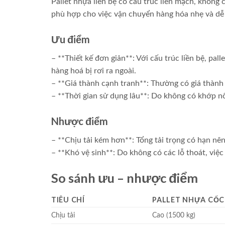
Pallet nhựa liền bệ có cấu trúc liền mạch, không c
phù hợp cho việc vận chuyển hàng hóa nhẹ và dễ
Ưu điểm
– **Thiết kế đơn giản**: Với cấu trúc liền bệ, pal
hàng hoá bị rơi ra ngoài.
– **Giá thành cạnh tranh**: Thường có giá thành 
– **Thời gian sử dụng lâu**: Do không có khớp nối
Nhược điểm
– **Chịu tải kém hơn**: Tổng tải trọng có hạn n
– **Khó vệ sinh**: Do không có các lỗ thoát, việc 
So sánh ưu – nhược điểm
TIÊU CHÍ
PALLET NHỰA CỐC
Chịu tải
Cao (1500 kg)