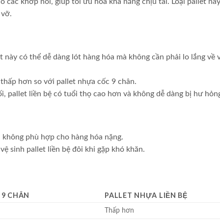
ó các khớp nối, giúp tối ưu hóa khả năng chịu tải. Loại pallet này
 vỡ.
let này có thể dễ dàng lót hàng hóa mà không cần phải lo lắng về 
thấp hơn so với pallet nhựa cốc 9 chân.
, pallet liền bệ có tuổi thọ cao hơn và không dễ dàng bị hư hỏn
ên không phù hợp cho hàng hóa nặng.
vệ sinh pallet liền bệ đôi khi gặp khó khăn.
 9 CHÂN
PALLET NHỰA LIỀN BỆ
Thấp hơn