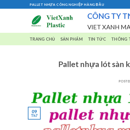
Skip
PALLET NHỰA CÔNG NGHIỆP HÀNG ĐẦU
to
CÔNG TY T
content
VIET XANH M
TRANG CHỦ
SẢN PHẨM
TIN TỨC
THÔNG T
Pallet nhựa lót sàn
POST
09
Th7