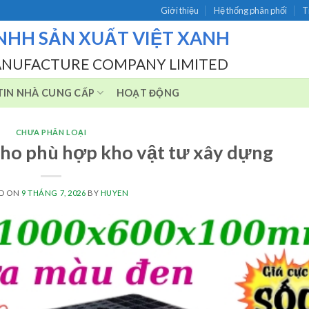
Giới thiệu
Hệ thống phân phối
T
NHH SẢN XUẤT VIỆT XANH
ANUFACTURE COMPANY LIMITED
IN NHÀ CUNG CẤP
HOẠT ĐỘNG
CHƯA PHÂN LOẠI
 kho phù hợp kho vật tư xây dựng
ED ON
9 THÁNG 7, 2026
BY
HUYEN