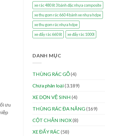
xe rác 480 lít 3 bánh đặc nhựa composite
xe thu gom rác 660 4 bánh xe nhựa hdpe
xe thu gom rác nhựa hdpe
xe đẩy rác 660 lít
xe đẩy rác 1000l
DANH MỤC
THÙNG RÁC GỖ
(4)
Chưa phân loại
(3.189)
XE DỌN VỆ SINH
(4)
tối ưu
THÙNG RÁC ĐA NĂNG
(169)
hiệp
CỘT CHẮN INOX
(8)
XE ĐẨY RÁC
(58)