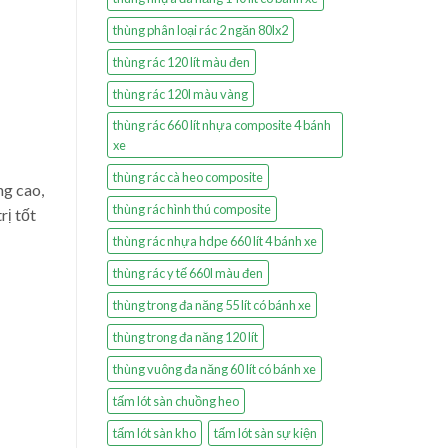
thùng phân loại rác 2 ngăn 80lx2
thùng rác 120 lít màu đen
thùng rác 120l màu vàng
thùng rác 660 lít nhựa composite 4 bánh
xe
thùng rác cà heo composite
g cao,
thùng rác hình thú composite
rị tốt
thùng rác nhựa hdpe 660 lít 4 bánh xe
thùng rác y tế 660l màu đen
thùng trong đa năng 55 lít có bánh xe
thùng trong đa năng 120 lít
thùng vuông đa năng 60 lít có bánh xe
tấm lót sàn chuồng heo
tấm lót sàn kho
tấm lót sàn sự kiện