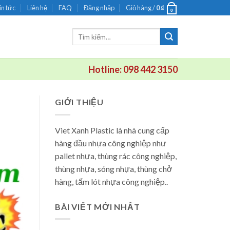
in tức
Liên hệ
FAQ
Đăng nhập
Giỏ hàng /
0
₫
0
Tìm
kiếm:
Hotline: 098 442 3150
GIỚI THIỆU
Viet Xanh Plastic là nhà cung cấp
hàng đầu nhựa công nghiệp như
pallet nhựa, thùng rác công nghiệp,
thùng nhựa, sóng nhựa, thùng chở
hàng, tấm lót nhựa công nghiệp..
BÀI VIẾT MỚI NHẤT