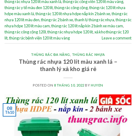
thùng rác nhựa 120 lít màu xanh lá
,
thùng rác công viên 120 lít màu vàng
,
thùng rác y tế màu đen 120 lít
,
thùng rác công cộng
,
thùng rác 120 lít nhựa
hdpe màu xanh lá
,
thùng rác 120 lít nhựa hdpe nắp kín 2 bánh xe
,
thùng rác
nhựa 120 lít màu đen
,
thùng rác 2 bánh xe
,
thanh lý thùng rác nhựa
,
thùng rác
nhựa hdpe 120 lít màu cam
,
thùng rác 120 lít nắp kín 2 bánh xe màu cam
,
thùng rác công cộng 120l
,
thùng rác nhựa hdpe 120 lít
,
xả kho thùng rác 120
lít
,
thùng rác bệnh viện 120 lít màu vàng
Leave a comment
THÙNG RÁC ĐA NĂNG
,
THÙNG RÁC NHỰA
Thùng rác nhựa 120 lít màu xanh lá –
thanh lý xả kho giá rẻ
POSTED ON
8 THÁNG 10, 2022
BY
HUYEN
08
Th10