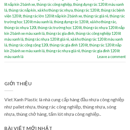
lít nắp kín 2 bánh xe
,
thùng rác công nghiệp
,
thùng đựng rác 120 lít màu xanh
lá
,
thùng rác nắp kín
,
xả kho thùng rác nhựa
,
thùng rác 120 lít
,
thùng rác bệnh
viện 120 lít
,
thùng rác lớn 120 lít nắp kín 2 bánh xe
,
thùng rác giá rẻ
,
thùng rác
trường học 120 lít màu xanh lá
,
thùng đựng rác 120 lít
,
xả kho thùng rác
,
thùng rác nhựa 120l
,
thùng rác trường học 120 lít
,
thùng rác nhựa 120 lít nắp
kín 2 bánh xe màu xanh lá
,
thùng rác gia đình
,
thùng rác công nghiệp 120 lít
màu xanh lá
,
thùng rác nhựa 120 lít giá rẻ
,
xả kho thùng rác 120 lít màu xanh
lá
,
thùng rác công cộng 120l
,
thùng rác gia đình 120 lít
,
thùng rác 120 lít nắp
kín 2 bánh xe màu xanh lá
,
thùng rác nhựa giá rẻ
,
thùng rác gia đình 120 lít
màu xanh lá
Leave a comment
GIỚI THIỆU
Viet Xanh Plastic là nhà cung cấp hàng đầu nhựa công nghiệp
như pallet nhựa, thùng rác công nghiệp, thùng nhựa, sóng
nhựa, thùng chở hàng, tấm lót nhựa công nghiệp..
BÀI VIẾT MỚI NHẤT