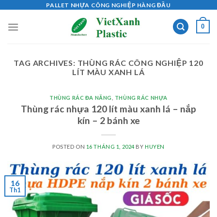
Skip
PALLET NHỰA CÔNG NGHIỆP HÀNG ĐẦU
to
0
content
TAG ARCHIVES:
THÙNG RÁC CÔNG NGHIỆP 120
LÍT MÀU XANH LÁ
THÙNG RÁC ĐA NĂNG
,
THÙNG RÁC NHỰA
Thùng rác nhựa 120 lít màu xanh lá – nắp
kín – 2 bánh xe
POSTED ON
16 THÁNG 1, 2024
BY
HUYEN
16
Th1