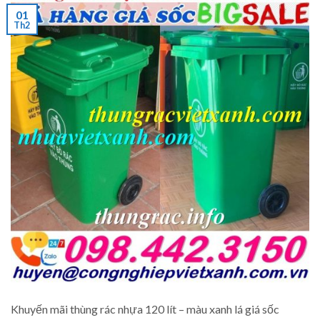
01
Th2
Khuyến mãi thùng rác nhựa 120 lít – màu xanh lá giá sốc