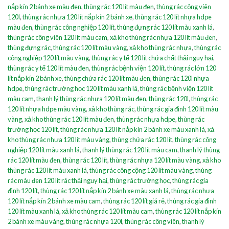
nắp kín 2 bánh xe màu đen
,
thùng rác 120 lít màu đen
,
thùng rác công viên
120l
,
thùng rác nhựa 120 lít nắp kín 2 bánh xe
,
thùng rác 120 lít nhựa hdpe
màu đen
,
thùng rác công nghiệp 120 lít
,
thùng đựng rác 120 lít màu xanh lá
,
thùng rác công viên 120 lít màu cam
,
xả kho thùng rác nhựa 120 lít màu đen
,
thùng đựng rác
,
thùng rác 120 lít màu vàng
,
xả kho thùng rác nhựa
,
thùng rác
công nghiệp 120 lít màu vàng
,
thùng rác y tế 120 lít chứa chất thải nguy hại
,
thùng rác y tế 120 lít màu đen
,
thùng rác bệnh viện 120 lít
,
thùng rác lớn 120
lít nắp kín 2 bánh xe
,
thùng chứa rác 120 lít màu đen
,
thùng rác 120l nhựa
hdpe
,
thùng rác trường học 120 lít màu xanh lá
,
thùng rác bệnh viện 120 lít
màu cam
,
thanh lý thùng rác nhựa 120 lít màu đen
,
thùng rác 120l
,
thùng rác
120 lít nhựa hdpe màu vàng
,
xả kho thùng rác
,
thùng rác gia đình 120 lít màu
vàng
,
xả kho thùng rác 120 lít màu đen
,
thùng rác nhựa hdpe
,
thùng rác
trường học 120 lít
,
thùng rác nhựa 120 lít nắp kín 2 bánh xe màu xanh lá
,
xả
kho thùng rác nhựa 120 lít màu vàng
,
thùng chứa rác 120 lít
,
thùng rác công
nghiệp 120 lít màu xanh lá
,
thanh lý thùng rác 120 lít màu cam
,
thanh lý thùng
rác 120 lít màu đen
,
thùng rác 120 lít
,
thùng rác nhựa 120 lít màu vàng
,
xả kho
thùng rác 120 lít màu xanh lá
,
thùng rác công cộng 120 lít màu vàng
,
thùng
rác màu đen 120 lít rác thải nguy hại
,
thùng rác trường học
,
thùng rác gia
đình 120 lít
,
thùng rác 120 lít nắp kín 2 bánh xe màu xanh lá
,
thùng rác nhựa
120 lít nắp kín 2 bánh xe màu cam
,
thùng rác 120 lít giá rẻ
,
thùng rác gia đình
120 lít màu xanh lá
,
xả kho thùng rác 120 lít màu cam
,
thùng rác 120 lít nắp kín
2 bánh xe màu vàng
,
thùng rác nhựa 120l
,
thùng rác công viên
,
thanh lý