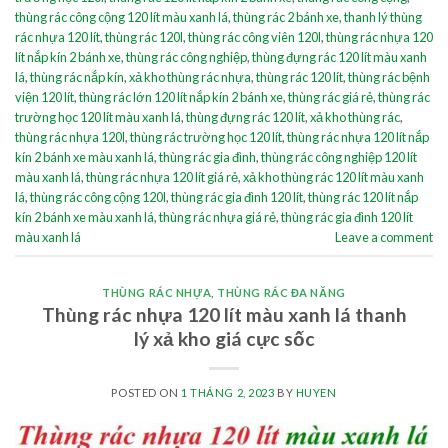
thùng rác công cộng 120 lít màu xanh lá
,
thùng rác 2 bánh xe
,
thanh lý thùng
rác nhựa 120 lít
,
thùng rác 120l
,
thùng rác công viên 120l
,
thùng rác nhựa 120
lít nắp kín 2 bánh xe
,
thùng rác công nghiệp
,
thùng đựng rác 120 lít màu xanh
lá
,
thùng rác nắp kín
,
xả kho thùng rác nhựa
,
thùng rác 120 lít
,
thùng rác bệnh
viện 120 lít
,
thùng rác lớn 120 lít nắp kín 2 bánh xe
,
thùng rác giá rẻ
,
thùng rác
trường học 120 lít màu xanh lá
,
thùng đựng rác 120 lít
,
xả kho thùng rác
,
thùng rác nhựa 120l
,
thùng rác trường học 120 lít
,
thùng rác nhựa 120 lít nắp
kín 2 bánh xe màu xanh lá
,
thùng rác gia đình
,
thùng rác công nghiệp 120 lít
màu xanh lá
,
thùng rác nhựa 120 lít giá rẻ
,
xả kho thùng rác 120 lít màu xanh
lá
,
thùng rác công cộng 120l
,
thùng rác gia đình 120 lít
,
thùng rác 120 lít nắp
kín 2 bánh xe màu xanh lá
,
thùng rác nhựa giá rẻ
,
thùng rác gia đình 120 lít
màu xanh lá
Leave a comment
THÙNG RÁC NHỰA
,
THÙNG RÁC ĐA NĂNG
Thùng rác nhựa 120 lít màu xanh lá thanh
lý xả kho giá cực sốc
POSTED ON
1 THÁNG 2, 2023
BY
HUYEN