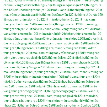
rác 120 lít
,
thanh lý thùng rác
,
thanh lý thùng rác nhựa 120 lít màu cam
,
thùng
rác màu vàng 120 lít rác thải nguy hại
,
thùng rác bệnh viện 120l
,
thùng chứa
rác 120l
,
xả kho thùng rác nhựa 120 lít màu xanh lá
,
thanh lý thùng rác 120 lít
màu vàng
,
thùng rác gia đình
,
thùng rác công viên 120 lít
,
thùng chứa rác 120
lít màu cam
,
thùng đựng rác 120 lít màu đen
,
thùng rác 120 lít màu cam
,
thùng rác bệnh viện 120 lít màu xanh lá
,
thùng chứa rác 120 lít màu vàng
,
thùng rác nhựa 120 lít nắp kín 2 bánh xe màu vàng
,
thùng rác y tế 120 lít màu
vàng
,
thùng đựng rác 120l
,
thùng rác nắp kín 2 bánh xe
,
thùng đựng rác 120
lít màu vàng
,
thùng rác nhựa giá rẻ
,
thùng rác nhựa hdpe 120 lít màu xanh lá
,
thùng rác công nghiệp 120 lít màu cam
,
thùng rác công viên 120 lít màu đen
,
thùng rác
,
thùng rác nhựa 120 lít giá rẻ
,
thanh lý thùng rác 120 lít
,
xả kho
thùng rác nhựa 120 lít màu cam
,
thùng rác y tế màu vàng 120 lít
,
thùng rác
bệnh viện
,
thùng rác gia đình 120l
,
thùng rác lớn 120 lít nắp kín
,
thùng rác
công nghiệp 120 lít màu đen
,
thùng rác nhựa 120 lít
,
thùng chứa rác 120 lít
màu xanh lá
,
thùng đựng rác 120 lít màu cam
,
thùng rác trường học 120 lít
màu đen
,
thùng rác nhựa
,
thùng rác nhựa 120 lít màu cam
,
thanh lý thùng rác
120 lít màu xanh lá
,
thùng rác nhựa hdpe 120 lít màu vàng
,
thùng rác 120 lít
nắp kín 2 bánh xe màu đen
,
thùng rác 120 lít nhựa hdpe
,
thùng rác trường
học 120l
,
thùng rác 120 lít nắp kín 2 bánh xe
,
xả kho thùng rác 120 lít màu
vàng
,
thùng rác công cộng 120 lít
,
thùng rác công cộng 120 lít màu xanh lá
,
thùng rác trường học 120 lít màu cam
,
thùng rác gia đình 120 lít màu đen
,
thùng chứa rác
,
thùng rác 120 lít nhựa hdpe màu cam
,
thanh lý thùng rác
nhựa 120 lít
,
thùng rác trường học 120 lít màu vàng
,
thùng rác nhựa 120 lít