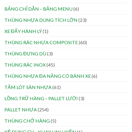
BẢNG CHỈ DẪN – BẢNG MENU
(6)
THÙNG NHỰA DUNG TÍCH LỚN
(23)
XE ĐẨY HÀNH LÝ
(1)
THÙNG RÁC NHỰA COMPOSITE
(60)
THÙNG ĐỰNG DÙ
(3)
THÙNG RÁC INOX
(45)
THÙNG NHỰA ĐA NĂNG CÓ BÁNH XE
(6)
TẤM LÓT SÀN NHỰA
(61)
LỒNG TRỮ HÀNG – PALLET LƯỚI
(3)
PALLET NHỰA
(254)
THÙNG CHỞ HÀNG
(5)
KỆ DỤNG CỤ – KHAY LINH KIỆN
(6)