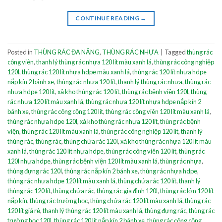
CONTINUE READING
→
Posted in
THÙNG RÁC ĐA NĂNG
,
THÙNG RÁC NHỰA
|
Tagged
thùng rác
công viên
,
thanh lý thùng rác nhựa 120 lít màu xanh lá
,
thùng rác công nghiệp
120l
,
thùng rác 120 lít nhựa hdpe màu xanh lá
,
thùng rác 120 lít nhựa hdpe
nắp kín 2 bánh xe
,
thùng rác nhựa 120 lít
,
thanh lý thùng rác nhựa
,
thùng rác
nhựa hdpe 120 lít
,
xả kho thùng rác 120 lít
,
thùng rác bệnh viện 120l
,
thùng
rác nhựa 120 lít màu xanh lá
,
thùng rác nhựa 120 lít nhựa hdpe nắp kín 2
bánh xe
,
thùng rác công cộng 120 lít
,
thùng rác công viên 120 lít màu xanh lá
,
thùng rác nhựa hdpe 120l
,
xả kho thùng rác nhựa 120 lít
,
thùng rác bệnh
viện
,
thùng rác 120 lít màu xanh lá
,
thùng rác công nghiệp 120 lít
,
thanh lý
thùng rác
,
thùng rác
,
thùng chứa rác 120l
,
xả kho thùng rác nhựa 120 lít màu
xanh lá
,
thùng rác 120 lít nhựa hdpe
,
thùng rác công viên 120 lít
,
thùng rác
120l nhựa hdpe
,
thùng rác bệnh viện 120 lít màu xanh lá
,
thùng rác nhựa
,
thùng đựng rác 120l
,
thùng rác nắp kín 2 bánh xe
,
thùng rác nhựa hdpe
,
thùng rác nhựa hdpe 120 lít màu xanh lá
,
thùng chứa rác 120 lít
,
thanh lý
thùng rác 120 lít
,
thùng chứa rác
,
thùng rác gia đình 120l
,
thùng rác lớn 120 lít
nắp kín
,
thùng rác trường học
,
thùng chứa rác 120 lít màu xanh lá
,
thùng rác
120 lít giá rẻ
,
thanh lý thùng rác 120 lít màu xanh lá
,
thùng đựng rác
,
thùng rác
trường học 120l
,
thùng rác 120 lít nắp kín 2 bánh xe
,
thùng rác công cộng
,