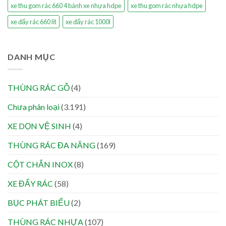
xe thu gom rác 660 4 bánh xe nhựa hdpe
xe thu gom rác nhựa hdpe
xe đẩy rác 660 lít
xe đẩy rác 1000l
DANH MỤC
THÙNG RÁC GỖ
(4)
Chưa phân loại
(3.191)
XE DỌN VỆ SINH
(4)
THÙNG RÁC ĐA NĂNG
(169)
CỘT CHẮN INOX
(8)
XE ĐẨY RÁC
(58)
BỤC PHÁT BIỂU
(2)
THÙNG RÁC NHỰA
(107)