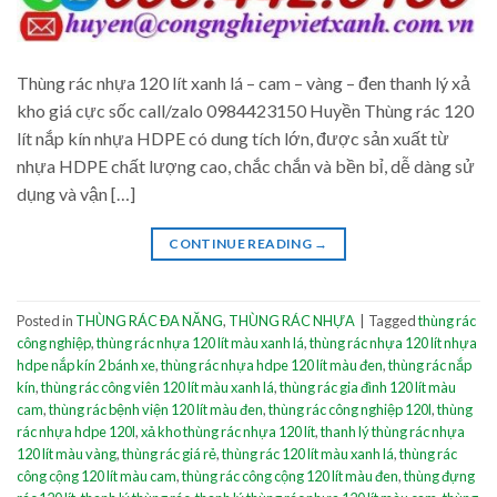
Thùng rác nhựa 120 lít xanh lá – cam – vàng – đen thanh lý xả
kho giá cực sốc call/zalo 0984423150 Huyền Thùng rác 120
lít nắp kín nhựa HDPE có dung tích lớn, được sản xuất từ
nhựa HDPE chất lượng cao, chắc chắn và bền bỉ, dễ dàng sử
dụng và vận […]
CONTINUE READING
→
Posted in
THÙNG RÁC ĐA NĂNG
,
THÙNG RÁC NHỰA
|
Tagged
thùng rác
công nghiệp
,
thùng rác nhựa 120 lít màu xanh lá
,
thùng rác nhựa 120 lít nhựa
hdpe nắp kín 2 bánh xe
,
thùng rác nhựa hdpe 120 lít màu đen
,
thùng rác nắp
kín
,
thùng rác công viên 120 lít màu xanh lá
,
thùng rác gia đình 120 lít màu
cam
,
thùng rác bệnh viện 120 lít màu đen
,
thùng rác công nghiệp 120l
,
thùng
rác nhựa hdpe 120l
,
xả kho thùng rác nhựa 120 lít
,
thanh lý thùng rác nhựa
120 lít màu vàng
,
thùng rác giá rẻ
,
thùng rác 120 lít màu xanh lá
,
thùng rác
công cộng 120 lít màu cam
,
thùng rác công cộng 120 lít màu đen
,
thùng đựng