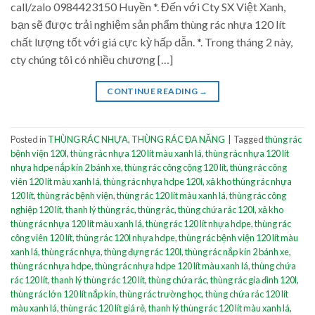
call/zalo 0984423150 Huyền *. Đến với Cty SX Việt Xanh,
bạn sẽ được trải nghiệm sản phẩm thùng rác nhựa 120 lít
chất lượng tốt với giá cực kỳ hấp dẫn. *. Trong tháng 2 này,
cty chúng tôi có nhiều chương […]
CONTINUE READING
→
Posted in
THÙNG RÁC NHỰA
,
THÙNG RÁC ĐA NĂNG
|
Tagged
thùng rác
bệnh viện 120l
,
thùng rác nhựa 120 lít màu xanh lá
,
thùng rác nhựa 120 lít
nhựa hdpe nắp kín 2 bánh xe
,
thùng rác công cộng 120 lít
,
thùng rác công
viên 120 lít màu xanh lá
,
thùng rác nhựa hdpe 120l
,
xả kho thùng rác nhựa
120 lít
,
thùng rác bệnh viện
,
thùng rác 120 lít màu xanh lá
,
thùng rác công
nghiệp 120 lít
,
thanh lý thùng rác
,
thùng rác
,
thùng chứa rác 120l
,
xả kho
thùng rác nhựa 120 lít màu xanh lá
,
thùng rác 120 lít nhựa hdpe
,
thùng rác
công viên 120 lít
,
thùng rác 120l nhựa hdpe
,
thùng rác bệnh viện 120 lít màu
xanh lá
,
thùng rác nhựa
,
thùng đựng rác 120l
,
thùng rác nắp kín 2 bánh xe
,
thùng rác nhựa hdpe
,
thùng rác nhựa hdpe 120 lít màu xanh lá
,
thùng chứa
rác 120 lít
,
thanh lý thùng rác 120 lít
,
thùng chứa rác
,
thùng rác gia đình 120l
,
thùng rác lớn 120 lít nắp kín
,
thùng rác trường học
,
thùng chứa rác 120 lít
màu xanh lá
,
thùng rác 120 lít giá rẻ
,
thanh lý thùng rác 120 lít màu xanh lá
,