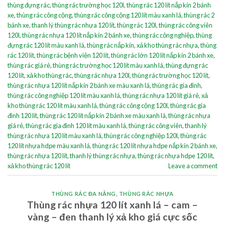
thùng đựng rác
,
thùng rác trường học 120l
,
thùng rác 120 lít nắp kín 2 bánh
xe
,
thùng rác công cộng
,
thùng rác công cộng 120 lít màu xanh lá
,
thùng rác 2
bánh xe
,
thanh lý thùng rác nhựa 120 lít
,
thùng rác 120l
,
thùng rác công viên
120l
,
thùng rác nhựa 120 lít nắp kín 2 bánh xe
,
thùng rác công nghiệp
,
thùng
đựng rác 120 lít màu xanh lá
,
thùng rác nắp kín
,
xả kho thùng rác nhựa
,
thùng
rác 120 lít
,
thùng rác bệnh viện 120 lít
,
thùng rác lớn 120 lít nắp kín 2 bánh xe
,
thùng rác giá rẻ
,
thùng rác trường học 120 lít màu xanh lá
,
thùng đựng rác
120 lít
,
xả kho thùng rác
,
thùng rác nhựa 120l
,
thùng rác trường học 120 lít
,
thùng rác nhựa 120 lít nắp kín 2 bánh xe màu xanh lá
,
thùng rác gia đình
,
thùng rác công nghiệp 120 lít màu xanh lá
,
thùng rác nhựa 120 lít giá rẻ
,
xả
kho thùng rác 120 lít màu xanh lá
,
thùng rác công cộng 120l
,
thùng rác gia
đình 120 lít
,
thùng rác 120 lít nắp kín 2 bánh xe màu xanh lá
,
thùng rác nhựa
giá rẻ
,
thùng rác gia đình 120 lít màu xanh lá
,
thùng rác công viên
,
thanh lý
thùng rác nhựa 120 lít màu xanh lá
,
thùng rác công nghiệp 120l
,
thùng rác
120 lít nhựa hdpe màu xanh lá
,
thùng rác 120 lít nhựa hdpe nắp kín 2 bánh xe
,
thùng rác nhựa 120 lít
,
thanh lý thùng rác nhựa
,
thùng rác nhựa hdpe 120 lít
,
xả kho thùng rác 120 lít
Leave a comment
THÙNG RÁC ĐA NĂNG
,
THÙNG RÁC NHỰA
Thùng rác nhựa 120 lít xanh lá – cam –
vàng – đen thanh lý xả kho giá cực sốc