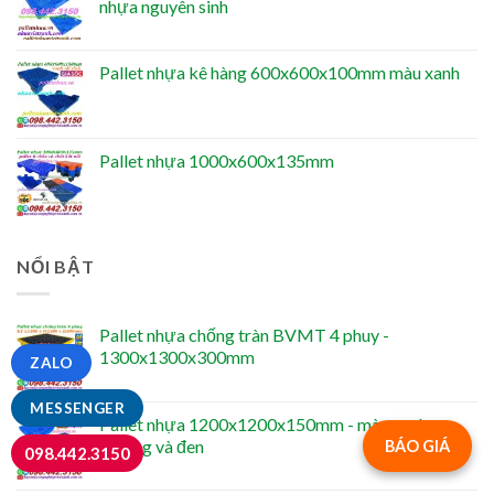
nhựa nguyên sinh
Pallet nhựa kê hàng 600x600x100mm màu xanh
Pallet nhựa 1000x600x135mm
NỔI BẬT
Pallet nhựa chống tràn BVMT 4 phuy -
1300x1300x300mm
ZALO
MESSENGER
Pallet nhựa 1200x1200x150mm - màu xanh
dương và đen
BÁO GIÁ
098.442.3150