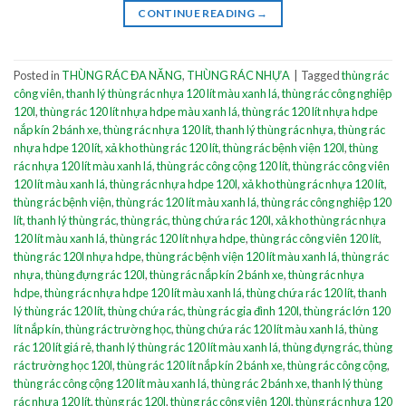
CONTINUE READING
→
Posted in
THÙNG RÁC ĐA NĂNG
,
THÙNG RÁC NHỰA
|
Tagged
thùng rác
công viên
,
thanh lý thùng rác nhựa 120 lít màu xanh lá
,
thùng rác công nghiệp
120l
,
thùng rác 120 lít nhựa hdpe màu xanh lá
,
thùng rác 120 lít nhựa hdpe
nắp kín 2 bánh xe
,
thùng rác nhựa 120 lít
,
thanh lý thùng rác nhựa
,
thùng rác
nhựa hdpe 120 lít
,
xả kho thùng rác 120 lít
,
thùng rác bệnh viện 120l
,
thùng
rác nhựa 120 lít màu xanh lá
,
thùng rác công cộng 120 lít
,
thùng rác công viên
120 lít màu xanh lá
,
thùng rác nhựa hdpe 120l
,
xả kho thùng rác nhựa 120 lít
,
thùng rác bệnh viện
,
thùng rác 120 lít màu xanh lá
,
thùng rác công nghiệp 120
lít
,
thanh lý thùng rác
,
thùng rác
,
thùng chứa rác 120l
,
xả kho thùng rác nhựa
120 lít màu xanh lá
,
thùng rác 120 lít nhựa hdpe
,
thùng rác công viên 120 lít
,
thùng rác 120l nhựa hdpe
,
thùng rác bệnh viện 120 lít màu xanh lá
,
thùng rác
nhựa
,
thùng đựng rác 120l
,
thùng rác nắp kín 2 bánh xe
,
thùng rác nhựa
hdpe
,
thùng rác nhựa hdpe 120 lít màu xanh lá
,
thùng chứa rác 120 lít
,
thanh
lý thùng rác 120 lít
,
thùng chứa rác
,
thùng rác gia đình 120l
,
thùng rác lớn 120
lít nắp kín
,
thùng rác trường học
,
thùng chứa rác 120 lít màu xanh lá
,
thùng
rác 120 lít giá rẻ
,
thanh lý thùng rác 120 lít màu xanh lá
,
thùng đựng rác
,
thùng
rác trường học 120l
,
thùng rác 120 lít nắp kín 2 bánh xe
,
thùng rác công cộng
,
thùng rác công cộng 120 lít màu xanh lá
,
thùng rác 2 bánh xe
,
thanh lý thùng
rác nhựa 120 lít
,
thùng rác 120l
,
thùng rác công viên 120l
,
thùng rác nhựa 120