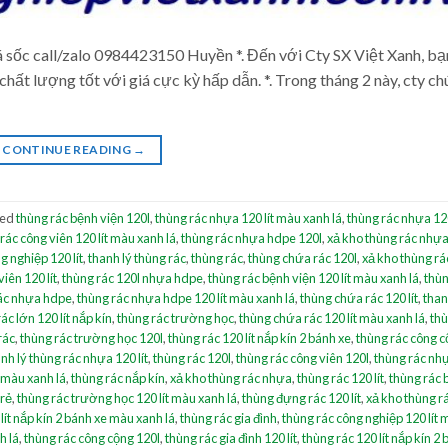
iá sốc call/zalo 0984423150 Huyền *. Đến với Cty SX Việt Xanh, bạ
hất lượng tốt với giá cực kỳ hấp dẫn. *. Trong tháng 2 này, cty ch
CONTINUE READING
→
ged
thùng rác bệnh viện 120l
,
thùng rác nhựa 120 lít màu xanh lá
,
thùng rác nhựa 120
rác công viên 120 lít màu xanh lá
,
thùng rác nhựa hdpe 120l
,
xả kho thùng rác nhựa 
g nghiệp 120 lít
,
thanh lý thùng rác
,
thùng rác
,
thùng chứa rác 120l
,
xả kho thùng r
iên 120 lít
,
thùng rác 120l nhựa hdpe
,
thùng rác bệnh viện 120 lít màu xanh lá
,
thùn
ác nhựa hdpe
,
thùng rác nhựa hdpe 120 lít màu xanh lá
,
thùng chứa rác 120 lít
,
than
ác lớn 120 lít nắp kín
,
thùng rác trường học
,
thùng chứa rác 120 lít màu xanh lá
,
thù
rác
,
thùng rác trường học 120l
,
thùng rác 120 lít nắp kín 2 bánh xe
,
thùng rác công 
nh lý thùng rác nhựa 120 lít
,
thùng rác 120l
,
thùng rác công viên 120l
,
thùng rác nhự
 màu xanh lá
,
thùng rác nắp kín
,
xả kho thùng rác nhựa
,
thùng rác 120 lít
,
thùng rác 
 rẻ
,
thùng rác trường học 120 lít màu xanh lá
,
thùng đựng rác 120 lít
,
xả kho thùng r
lít nắp kín 2 bánh xe màu xanh lá
,
thùng rác gia đình
,
thùng rác công nghiệp 120 lít
h lá
,
thùng rác công cộng 120l
,
thùng rác gia đình 120 lít
,
thùng rác 120 lít nắp kín 2