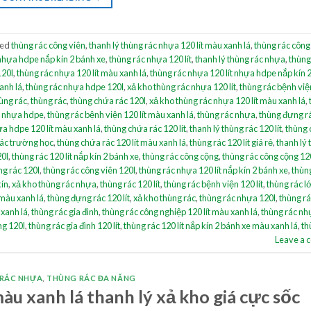
ged
thùng rác công viên
,
thanh lý thùng rác nhựa 120 lít màu xanh lá
,
thùng rác công
 nhựa hdpe nắp kín 2 bánh xe
,
thùng rác nhựa 120 lít
,
thanh lý thùng rác nhựa
,
thùng
120l
,
thùng rác nhựa 120 lít màu xanh lá
,
thùng rác nhựa 120 lít nhựa hdpe nắp kín 
anh lá
,
thùng rác nhựa hdpe 120l
,
xả kho thùng rác nhựa 120 lít
,
thùng rác bệnh việ
hùng rác
,
thùng rác
,
thùng chứa rác 120l
,
xả kho thùng rác nhựa 120 lít màu xanh lá
,
l nhựa hdpe
,
thùng rác bệnh viện 120 lít màu xanh lá
,
thùng rác nhựa
,
thùng đựng r
a hdpe 120 lít màu xanh lá
,
thùng chứa rác 120 lít
,
thanh lý thùng rác 120 lít
,
thùng
rác trường học
,
thùng chứa rác 120 lít màu xanh lá
,
thùng rác 120 lít giá rẻ
,
thanh lý
20l
,
thùng rác 120 lít nắp kín 2 bánh xe
,
thùng rác công cộng
,
thùng rác công cộng 120
ng rác 120l
,
thùng rác công viên 120l
,
thùng rác nhựa 120 lít nắp kín 2 bánh xe
,
thùn
kín
,
xả kho thùng rác nhựa
,
thùng rác 120 lít
,
thùng rác bệnh viện 120 lít
,
thùng rác lớ
 màu xanh lá
,
thùng đựng rác 120 lít
,
xả kho thùng rác
,
thùng rác nhựa 120l
,
thùng r
 xanh lá
,
thùng rác gia đình
,
thùng rác công nghiệp 120 lít màu xanh lá
,
thùng rác nh
ng 120l
,
thùng rác gia đình 120 lít
,
thùng rác 120 lít nắp kín 2 bánh xe màu xanh lá
,
th
Leave a
RÁC NHỰA
,
THÙNG RÁC ĐA NĂNG
àu xanh lá thanh lý xả kho giá cực sốc