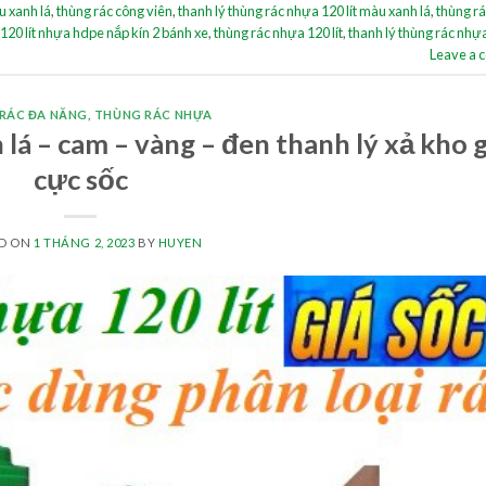
u xanh lá
,
thùng rác công viên
,
thanh lý thùng rác nhựa 120 lít màu xanh lá
,
thùng r
 120 lít nhựa hdpe nắp kín 2 bánh xe
,
thùng rác nhựa 120 lít
,
thanh lý thùng rác nhự
Leave a
RÁC ĐA NĂNG
,
THÙNG RÁC NHỰA
lá – cam – vàng – đen thanh lý xả kho g
cực sốc
ED ON
1 THÁNG 2, 2023
BY
HUYEN