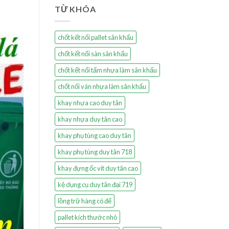
TỪ KHÓA
chốt kết nối pallet sân khấu
chốt kết nối sàn sân khấu
chốt kết nối tấm nhựa làm sân khấu
chốt nối ván nhựa làm sân khấu
khay nhựa cao duy tân
khay nhựa duy tân cao
khay phụ tùng cao duy tân
khay phụ tùng duy tân 718
khay đựng ốc vít duy tân cao
kệ dụng cụ duy tân đại 719
lồng trữ hàng có đế
pallet kích thước nhỏ