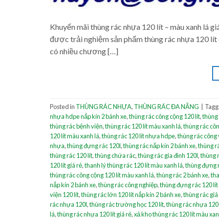
Khuyến mãi thùng rác nhựa 120 lít – màu xanh lá g
được trải nghiệm sản phẩm thùng rác nhựa 120 lít c
có nhiều chương […]
Posted in
THÙNG RÁC NHỰA
,
THÙNG RÁC ĐA NĂNG
|
Tag
nhựa hdpe nắp kín 2 bánh xe
,
thùng rác công cộng 120 lít
,
thùng 
thùng rác bệnh viện
,
thùng rác 120 lít màu xanh lá
,
thùng rác côn
120 lít màu xanh lá
,
thùng rác 120 lít nhựa hdpe
,
thùng rác công v
nhựa
,
thùng đựng rác 120l
,
thùng rác nắp kín 2 bánh xe
,
thùng r
thùng rác 120 lít
,
thùng chứa rác
,
thùng rác gia đình 120l
,
thùng r
120 lít giá rẻ
,
thanh lý thùng rác 120 lít màu xanh lá
,
thùng đựng 
thùng rác công cộng 120 lít màu xanh lá
,
thùng rác 2 bánh xe
,
tha
nắp kín 2 bánh xe
,
thùng rác công nghiệp
,
thùng đựng rác 120 lít
viện 120 lít
,
thùng rác lớn 120 lít nắp kín 2 bánh xe
,
thùng rác giá
rác nhựa 120l
,
thùng rác trường học 120 lít
,
thùng rác nhựa 120 
lá
,
thùng rác nhựa 120 lít giá rẻ
,
xả kho thùng rác 120 lít màu xan