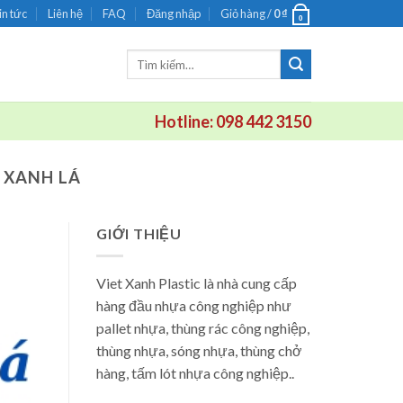
in tức
Liên hệ
FAQ
Đăng nhập
Giỏ hàng /
0
₫
0
Tìm
kiếm:
Hotline: 098 442 3150
 XANH LÁ
GIỚI THIỆU
Viet Xanh Plastic là nhà cung cấp
hàng đầu nhựa công nghiệp như
pallet nhựa, thùng rác công nghiệp,
thùng nhựa, sóng nhựa, thùng chở
hàng, tấm lót nhựa công nghiệp..