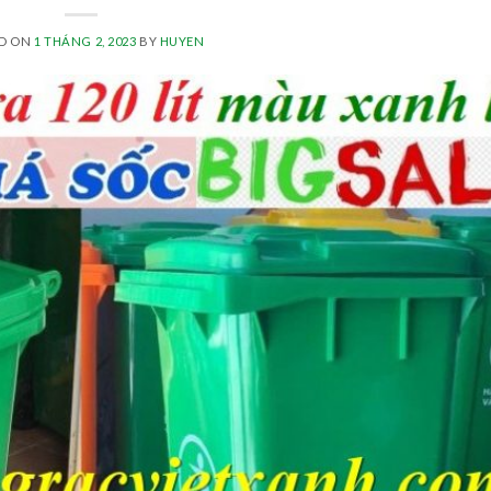
ED ON
1 THÁNG 2, 2023
BY
HUYEN