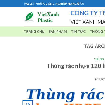
Skip
PALLET NHỰA CÔNG NGHIỆP HÀNG ĐẦU
to
CÔNG TY T
content
VIET XANH M
TRANG CHỦ
SẢN PHẨM
TIN TỨC
THÔNG T
TAG ARC
THÙNG 
Thùng rác nhựa 120 lí
POSTE
16