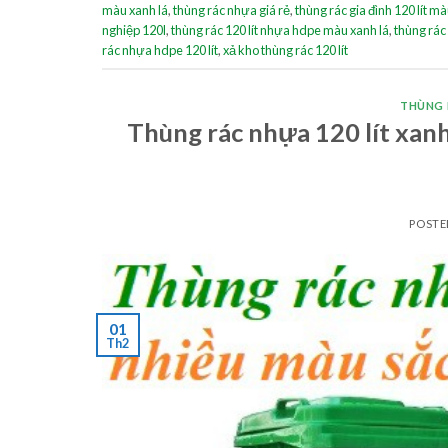
màu xanh lá
,
thùng rác nhựa giá rẻ
,
thùng rác gia đình 120 lít mà
nghiệp 120l
,
thùng rác 120 lít nhựa hdpe màu xanh lá
,
thùng rác
rác nhựa hdpe 120 lít
,
xả kho thùng rác 120 lít
THÙNG 
Thùng rác nhựa 120 lít xanh 
POST
01
Th2