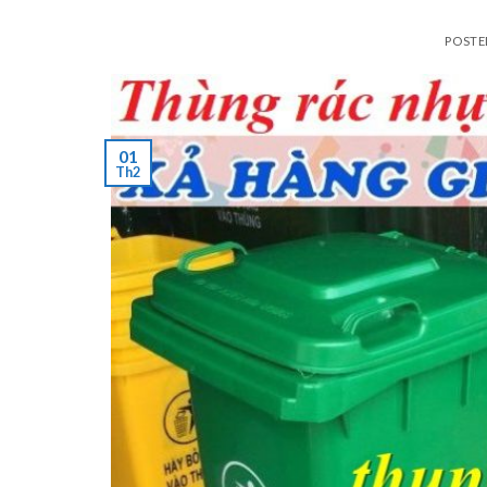
POST
01
Th2