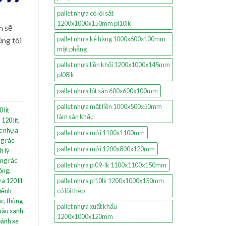
pallet nhựa có lõi sắt
1200x1000x150mm pl10lk
n sẽ
pallet nhựa kê hàng 1000x600x100mm
úng tôi
mặt phẳng
pallet nhựa liền khối 1200x1000x145mm
pl08lk
pallet nhựa lót sàn 600x600x100mm
pallet nhựa mặt liền 1000x500x50mm
 lít
làm sân khấu
120 lít
,
ác nhựa
pallet nhựa mới 1100x1100mm
g rác
pallet nhựa mới 1200x800x120mm
h lý
ng rác
pallet nhựa pl09-lk 1100x1100x150mm
cộng
,
a 120 lít
pallet nhựa pl10lk 1200x1000x150mm
bệnh
có lõi thép
ác
,
thùng
pallet nhựa xuất khẩu
 màu xanh
1200x1000x120mm
 bánh xe