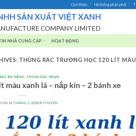
Giới thiệu
Hệ thống phân phối
T
NHH SẢN XUẤT VIỆT XANH
ANUFACTURE COMPANY LIMITED
IN NHÀ CUNG CẤP
HOẠT ĐỘNG
HIVES:
THÙNG RÁC TRƯỜNG HỌC 120 LÍT MÀU
RÁC ĐA NĂNG
,
THÙNG RÁC NHỰA
t màu xanh lá – nắp kín – 2 bánh xe
D ON
16 THÁNG 1, 2024
BY
HUYEN