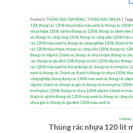
Posted in
THÙNG RÁC ĐA NĂNG
,
THÙNG RÁC NHỰA
|
Tag
120l
,
thùng rác 120 lít nhựa hdpe màu xanh lá
,
thùng rác 120 lít
nhựa hdpe 120 lít
,
xả kho thùng rác 120 lít
,
thùng rác bệnh viện 
xe
,
thùng rác công cộng 120 lít
,
thùng rác công viên 120 lít màu x
rác 120 lít màu xanh lá
,
thùng rác công nghiệp 120 lít
,
thanh lý t
rác 120 lít nhựa hdpe
,
thùng rác công viên 120 lít
,
thùng rác 120
thùng rác nắp kín 2 bánh xe
,
thùng rác nhựa hdpe
,
thùng rác nhự
rác
,
thùng rác gia đình 120l
,
thùng rác lớn 120 lít nắp kín
,
thùng 
rác 120 lít màu xanh lá
,
thùng đựng rác
,
thùng rác trường học 1
xanh lá
,
thùng rác 2 bánh xe
,
thanh lý thùng rác nhựa 120 lít
,
thù
công nghiệp
,
thùng đựng rác 120 lít màu xanh lá
,
thùng rác nắp 
nắp kín 2 bánh xe
,
thùng rác giá rẻ
,
thùng rác trường học 120 lít
trường học 120 lít
,
thùng rác nhựa 120 lít nắp kín 2 bánh xe màu
lít giá rẻ
,
xả kho thùng rác 120 lít màu xanh lá
,
thùng rác công cộ
nhựa giá rẻ
,
thùng rác gia đình 120 lít màu xanh lá
THÙNG 
Thùng rác nhựa 120 lít m