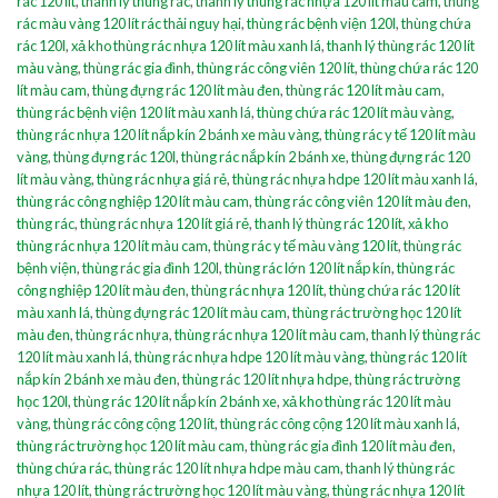
rác 120 lít
,
thanh lý thùng rác
,
thanh lý thùng rác nhựa 120 lít màu cam
,
thùng
rác màu vàng 120 lít rác thải nguy hại
,
thùng rác bệnh viện 120l
,
thùng chứa
rác 120l
,
xả kho thùng rác nhựa 120 lít màu xanh lá
,
thanh lý thùng rác 120 lít
màu vàng
,
thùng rác gia đình
,
thùng rác công viên 120 lít
,
thùng chứa rác 120
lít màu cam
,
thùng đựng rác 120 lít màu đen
,
thùng rác 120 lít màu cam
,
thùng rác bệnh viện 120 lít màu xanh lá
,
thùng chứa rác 120 lít màu vàng
,
thùng rác nhựa 120 lít nắp kín 2 bánh xe màu vàng
,
thùng rác y tế 120 lít màu
vàng
,
thùng đựng rác 120l
,
thùng rác nắp kín 2 bánh xe
,
thùng đựng rác 120
lít màu vàng
,
thùng rác nhựa giá rẻ
,
thùng rác nhựa hdpe 120 lít màu xanh lá
,
thùng rác công nghiệp 120 lít màu cam
,
thùng rác công viên 120 lít màu đen
,
thùng rác
,
thùng rác nhựa 120 lít giá rẻ
,
thanh lý thùng rác 120 lít
,
xả kho
thùng rác nhựa 120 lít màu cam
,
thùng rác y tế màu vàng 120 lít
,
thùng rác
bệnh viện
,
thùng rác gia đình 120l
,
thùng rác lớn 120 lít nắp kín
,
thùng rác
công nghiệp 120 lít màu đen
,
thùng rác nhựa 120 lít
,
thùng chứa rác 120 lít
màu xanh lá
,
thùng đựng rác 120 lít màu cam
,
thùng rác trường học 120 lít
màu đen
,
thùng rác nhựa
,
thùng rác nhựa 120 lít màu cam
,
thanh lý thùng rác
120 lít màu xanh lá
,
thùng rác nhựa hdpe 120 lít màu vàng
,
thùng rác 120 lít
nắp kín 2 bánh xe màu đen
,
thùng rác 120 lít nhựa hdpe
,
thùng rác trường
học 120l
,
thùng rác 120 lít nắp kín 2 bánh xe
,
xả kho thùng rác 120 lít màu
vàng
,
thùng rác công cộng 120 lít
,
thùng rác công cộng 120 lít màu xanh lá
,
thùng rác trường học 120 lít màu cam
,
thùng rác gia đình 120 lít màu đen
,
thùng chứa rác
,
thùng rác 120 lít nhựa hdpe màu cam
,
thanh lý thùng rác
nhựa 120 lít
,
thùng rác trường học 120 lít màu vàng
,
thùng rác nhựa 120 lít