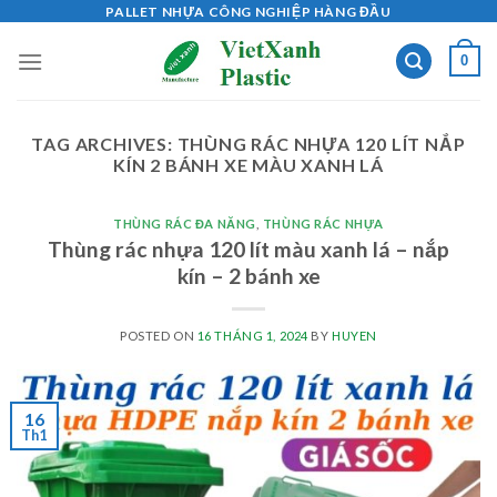
Skip
PALLET NHỰA CÔNG NGHIỆP HÀNG ĐẦU
to
0
content
TAG ARCHIVES:
THÙNG RÁC NHỰA 120 LÍT NẮP
KÍN 2 BÁNH XE MÀU XANH LÁ
THÙNG RÁC ĐA NĂNG
,
THÙNG RÁC NHỰA
Thùng rác nhựa 120 lít màu xanh lá – nắp
kín – 2 bánh xe
POSTED ON
16 THÁNG 1, 2024
BY
HUYEN
16
Th1