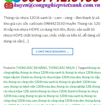
Thùng rác nhựa 120 lít xanh lá – cam – vàng – đen thanh lý xả
kho giá cực sốc call/zalo 0984423150 Huyền Thùng rác 120
lít nắp kín nhựa HDPE có dung tích lớn, được sản xuất từ
nhựa HDPE chất lượng cao, chắc chắn và bền bỉ, dễ dàng sử
dụng và vận […]
CONTINUE READING
→
Posted in
THÙNG RÁC ĐA NĂNG
,
THÙNG RÁC NHỰA
|
Tagged
thùng rác
công nghiệp
,
thùng rác nhựa 120 lít màu xanh lá
,
thùng rác nhựa 120 lít nhựa
hdpe nắp kín 2 bánh xe
,
thùng rác nhựa hdpe 120 lít màu đen
,
thùng rác nắp
kín
,
thùng rác công viên 120 lít màu xanh lá
,
thùng rác gia đình 120 lít màu
cam
,
thùng rác bệnh viện 120 lít màu đen
,
thùng rác công nghiệp 120l
,
thùng
rác nhựa hdpe 120l
,
xả kho thùng rác nhựa 120 lít
,
thanh lý thùng rác nhựa
120 lít màu vàng
,
thùng rác giá rẻ
,
thùng rác 120 lít màu xanh lá
,
thùng rác
công cộng 120 lít màu cam
,
thùng rác công cộng 120 lít màu đen
,
thùng đựng