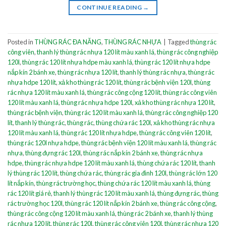
CONTINUE READING
→
Posted in
THÙNG RÁC ĐA NĂNG
,
THÙNG RÁC NHỰA
|
Tagged
thùng rác
công viên
,
thanh lý thùng rác nhựa 120 lít màu xanh lá
,
thùng rác công nghiệp
120l
,
thùng rác 120 lít nhựa hdpe màu xanh lá
,
thùng rác 120 lít nhựa hdpe
nắp kín 2 bánh xe
,
thùng rác nhựa 120 lít
,
thanh lý thùng rác nhựa
,
thùng rác
nhựa hdpe 120 lít
,
xả kho thùng rác 120 lít
,
thùng rác bệnh viện 120l
,
thùng
rác nhựa 120 lít màu xanh lá
,
thùng rác công cộng 120 lít
,
thùng rác công viên
120 lít màu xanh lá
,
thùng rác nhựa hdpe 120l
,
xả kho thùng rác nhựa 120 lít
,
thùng rác bệnh viện
,
thùng rác 120 lít màu xanh lá
,
thùng rác công nghiệp 120
lít
,
thanh lý thùng rác
,
thùng rác
,
thùng chứa rác 120l
,
xả kho thùng rác nhựa
120 lít màu xanh lá
,
thùng rác 120 lít nhựa hdpe
,
thùng rác công viên 120 lít
,
thùng rác 120l nhựa hdpe
,
thùng rác bệnh viện 120 lít màu xanh lá
,
thùng rác
nhựa
,
thùng đựng rác 120l
,
thùng rác nắp kín 2 bánh xe
,
thùng rác nhựa
hdpe
,
thùng rác nhựa hdpe 120 lít màu xanh lá
,
thùng chứa rác 120 lít
,
thanh
lý thùng rác 120 lít
,
thùng chứa rác
,
thùng rác gia đình 120l
,
thùng rác lớn 120
lít nắp kín
,
thùng rác trường học
,
thùng chứa rác 120 lít màu xanh lá
,
thùng
rác 120 lít giá rẻ
,
thanh lý thùng rác 120 lít màu xanh lá
,
thùng đựng rác
,
thùng
rác trường học 120l
,
thùng rác 120 lít nắp kín 2 bánh xe
,
thùng rác công cộng
,
thùng rác công cộng 120 lít màu xanh lá
,
thùng rác 2 bánh xe
,
thanh lý thùng
rác nhựa 120 lít
,
thùng rác 120l
,
thùng rác công viên 120l
,
thùng rác nhựa 120