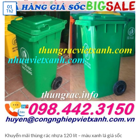
01
Th2
Khuyến mãi thùng rác nhựa 120 lít – màu xanh lá giá sốc