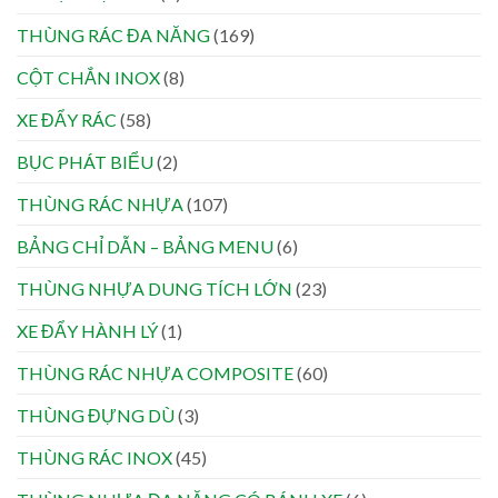
THÙNG RÁC ĐA NĂNG
(169)
CỘT CHẮN INOX
(8)
XE ĐẨY RÁC
(58)
BỤC PHÁT BIỂU
(2)
THÙNG RÁC NHỰA
(107)
BẢNG CHỈ DẪN – BẢNG MENU
(6)
THÙNG NHỰA DUNG TÍCH LỚN
(23)
XE ĐẨY HÀNH LÝ
(1)
THÙNG RÁC NHỰA COMPOSITE
(60)
THÙNG ĐỰNG DÙ
(3)
THÙNG RÁC INOX
(45)