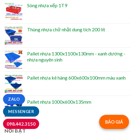
Sóng nhựa xếp 1T9
Thùng nhựa chữ nhật dung tích 200 lít
Pallet nhựa 1300x1100x130mm - xanh dương -
nhựa nguyên sinh
Pallet nhựa kê hàng 600x600x100mm màu xanh
ZALO
Pallet nhựa 1000x600x135mm
MESSENGER
BÁO GIÁ
098.442.3150
NỔI BẬT