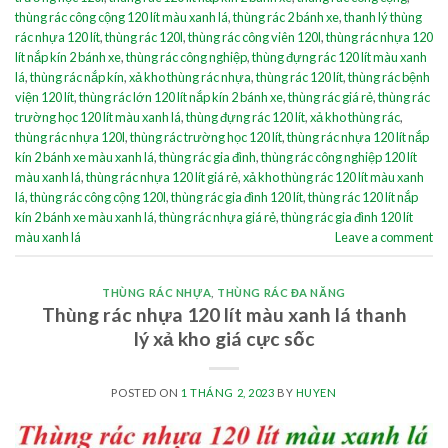
thùng rác công cộng 120 lít màu xanh lá
,
thùng rác 2 bánh xe
,
thanh lý thùng
rác nhựa 120 lít
,
thùng rác 120l
,
thùng rác công viên 120l
,
thùng rác nhựa 120
lít nắp kín 2 bánh xe
,
thùng rác công nghiệp
,
thùng đựng rác 120 lít màu xanh
lá
,
thùng rác nắp kín
,
xả kho thùng rác nhựa
,
thùng rác 120 lít
,
thùng rác bệnh
viện 120 lít
,
thùng rác lớn 120 lít nắp kín 2 bánh xe
,
thùng rác giá rẻ
,
thùng rác
trường học 120 lít màu xanh lá
,
thùng đựng rác 120 lít
,
xả kho thùng rác
,
thùng rác nhựa 120l
,
thùng rác trường học 120 lít
,
thùng rác nhựa 120 lít nắp
kín 2 bánh xe màu xanh lá
,
thùng rác gia đình
,
thùng rác công nghiệp 120 lít
màu xanh lá
,
thùng rác nhựa 120 lít giá rẻ
,
xả kho thùng rác 120 lít màu xanh
lá
,
thùng rác công cộng 120l
,
thùng rác gia đình 120 lít
,
thùng rác 120 lít nắp
kín 2 bánh xe màu xanh lá
,
thùng rác nhựa giá rẻ
,
thùng rác gia đình 120 lít
màu xanh lá
Leave a comment
THÙNG RÁC NHỰA
,
THÙNG RÁC ĐA NĂNG
Thùng rác nhựa 120 lít màu xanh lá thanh
lý xả kho giá cực sốc
POSTED ON
1 THÁNG 2, 2023
BY
HUYEN