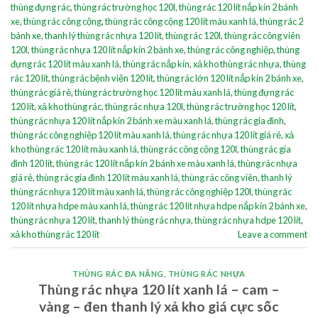
thùng đựng rác
,
thùng rác trường học 120l
,
thùng rác 120 lít nắp kín 2 bánh
xe
,
thùng rác công cộng
,
thùng rác công cộng 120 lít màu xanh lá
,
thùng rác 2
bánh xe
,
thanh lý thùng rác nhựa 120 lít
,
thùng rác 120l
,
thùng rác công viên
120l
,
thùng rác nhựa 120 lít nắp kín 2 bánh xe
,
thùng rác công nghiệp
,
thùng
đựng rác 120 lít màu xanh lá
,
thùng rác nắp kín
,
xả kho thùng rác nhựa
,
thùng
rác 120 lít
,
thùng rác bệnh viện 120 lít
,
thùng rác lớn 120 lít nắp kín 2 bánh xe
,
thùng rác giá rẻ
,
thùng rác trường học 120 lít màu xanh lá
,
thùng đựng rác
120 lít
,
xả kho thùng rác
,
thùng rác nhựa 120l
,
thùng rác trường học 120 lít
,
thùng rác nhựa 120 lít nắp kín 2 bánh xe màu xanh lá
,
thùng rác gia đình
,
thùng rác công nghiệp 120 lít màu xanh lá
,
thùng rác nhựa 120 lít giá rẻ
,
xả
kho thùng rác 120 lít màu xanh lá
,
thùng rác công cộng 120l
,
thùng rác gia
đình 120 lít
,
thùng rác 120 lít nắp kín 2 bánh xe màu xanh lá
,
thùng rác nhựa
giá rẻ
,
thùng rác gia đình 120 lít màu xanh lá
,
thùng rác công viên
,
thanh lý
thùng rác nhựa 120 lít màu xanh lá
,
thùng rác công nghiệp 120l
,
thùng rác
120 lít nhựa hdpe màu xanh lá
,
thùng rác 120 lít nhựa hdpe nắp kín 2 bánh xe
,
thùng rác nhựa 120 lít
,
thanh lý thùng rác nhựa
,
thùng rác nhựa hdpe 120 lít
,
xả kho thùng rác 120 lít
Leave a comment
THÙNG RÁC ĐA NĂNG
,
THÙNG RÁC NHỰA
Thùng rác nhựa 120 lít xanh lá – cam –
vàng – đen thanh lý xả kho giá cực sốc