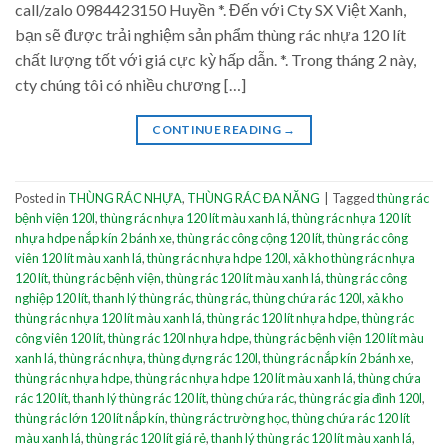
call/zalo 0984423150 Huyền *. Đến với Cty SX Việt Xanh,
bạn sẽ được trải nghiệm sản phẩm thùng rác nhựa 120 lít
chất lượng tốt với giá cực kỳ hấp dẫn. *. Trong tháng 2 này,
cty chúng tôi có nhiều chương […]
CONTINUE READING
→
Posted in
THÙNG RÁC NHỰA
,
THÙNG RÁC ĐA NĂNG
|
Tagged
thùng rác
bệnh viện 120l
,
thùng rác nhựa 120 lít màu xanh lá
,
thùng rác nhựa 120 lít
nhựa hdpe nắp kín 2 bánh xe
,
thùng rác công cộng 120 lít
,
thùng rác công
viên 120 lít màu xanh lá
,
thùng rác nhựa hdpe 120l
,
xả kho thùng rác nhựa
120 lít
,
thùng rác bệnh viện
,
thùng rác 120 lít màu xanh lá
,
thùng rác công
nghiệp 120 lít
,
thanh lý thùng rác
,
thùng rác
,
thùng chứa rác 120l
,
xả kho
thùng rác nhựa 120 lít màu xanh lá
,
thùng rác 120 lít nhựa hdpe
,
thùng rác
công viên 120 lít
,
thùng rác 120l nhựa hdpe
,
thùng rác bệnh viện 120 lít màu
xanh lá
,
thùng rác nhựa
,
thùng đựng rác 120l
,
thùng rác nắp kín 2 bánh xe
,
thùng rác nhựa hdpe
,
thùng rác nhựa hdpe 120 lít màu xanh lá
,
thùng chứa
rác 120 lít
,
thanh lý thùng rác 120 lít
,
thùng chứa rác
,
thùng rác gia đình 120l
,
thùng rác lớn 120 lít nắp kín
,
thùng rác trường học
,
thùng chứa rác 120 lít
màu xanh lá
,
thùng rác 120 lít giá rẻ
,
thanh lý thùng rác 120 lít màu xanh lá
,