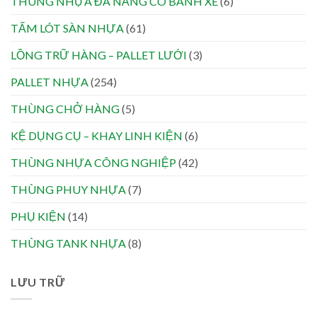
THÙNG NHỰA ĐA NĂNG CÓ BÁNH XE
(6)
TẤM LÓT SÀN NHỰA
(61)
LỒNG TRỮ HÀNG – PALLET LƯỚI
(3)
PALLET NHỰA
(254)
THÙNG CHỞ HÀNG
(5)
KỆ DỤNG CỤ – KHAY LINH KIỆN
(6)
THÙNG NHỰA CÔNG NGHIỆP
(42)
THÙNG PHUY NHỰA
(7)
PHỤ KIỆN
(14)
THÙNG TANK NHỰA
(8)
LƯU TRỮ