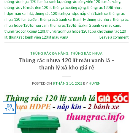
thùng rác nhựa 120 lít màu xanh lá
,
thùng rác công viên 120 lít màu vàng
,
thùng rác y tế màu đen 120 lít
,
thùng rác công cộng
,
thùng rác 120 lít nhựa
hdpe màu xanh lá
,
thùng rác 120 lít nhựa hdpe nắp kín 2 bánh xe
,
thùng rác
nhựa 120 lít màu đen
,
thùng rác 2 bánh xe
,
thanh lý thùng rác nhựa
,
thùng rác
nhựa hdpe 120 lít màu cam
,
thùng rác 120 lít nắp kín 2 bánh xe màu cam
,
thùng rác công cộng 120l
,
thùng rác nhựa hdpe 120 lít
,
xả kho thùng rác 120
lít
,
thùng rác bệnh viện 120 lít màu vàng
Leave a comment
THÙNG RÁC ĐA NĂNG
,
THÙNG RÁC NHỰA
Thùng rác nhựa 120 lít màu xanh lá –
thanh lý xả kho giá rẻ
POSTED ON
8 THÁNG 10, 2022
BY
HUYEN
08
Th10