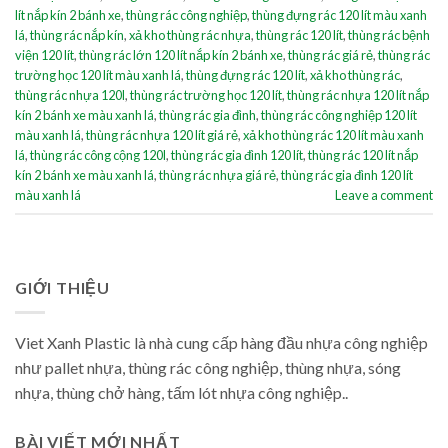
lít nắp kín 2 bánh xe
,
thùng rác công nghiệp
,
thùng đựng rác 120 lít màu xanh
lá
,
thùng rác nắp kín
,
xả kho thùng rác nhựa
,
thùng rác 120 lít
,
thùng rác bệnh
viện 120 lít
,
thùng rác lớn 120 lít nắp kín 2 bánh xe
,
thùng rác giá rẻ
,
thùng rác
trường học 120 lít màu xanh lá
,
thùng đựng rác 120 lít
,
xả kho thùng rác
,
thùng rác nhựa 120l
,
thùng rác trường học 120 lít
,
thùng rác nhựa 120 lít nắp
kín 2 bánh xe màu xanh lá
,
thùng rác gia đình
,
thùng rác công nghiệp 120 lít
màu xanh lá
,
thùng rác nhựa 120 lít giá rẻ
,
xả kho thùng rác 120 lít màu xanh
lá
,
thùng rác công cộng 120l
,
thùng rác gia đình 120 lít
,
thùng rác 120 lít nắp
kín 2 bánh xe màu xanh lá
,
thùng rác nhựa giá rẻ
,
thùng rác gia đình 120 lít
màu xanh lá
Leave a comment
GIỚI THIỆU
Viet Xanh Plastic là nhà cung cấp hàng đầu nhựa công nghiệp
như pallet nhựa, thùng rác công nghiệp, thùng nhựa, sóng
nhựa, thùng chở hàng, tấm lót nhựa công nghiệp..
BÀI VIẾT MỚI NHẤT