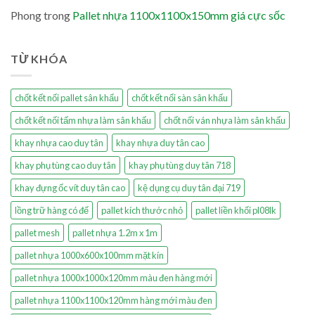
Phong
trong
Pallet nhựa 1100x1100x150mm giá cực sốc
TỪ KHÓA
chốt kết nối pallet sân khấu
chốt kết nối sàn sân khấu
chốt kết nối tấm nhựa làm sân khấu
chốt nối ván nhựa làm sân khấu
khay nhựa cao duy tân
khay nhựa duy tân cao
khay phụ tùng cao duy tân
khay phụ tùng duy tân 718
khay đựng ốc vít duy tân cao
kệ dụng cụ duy tân đại 719
lồng trữ hàng có đế
pallet kích thước nhỏ
pallet liền khối pl08lk
pallet mesh
pallet nhựa 1.2m x 1m
pallet nhựa 1000x600x100mm mặt kín
pallet nhựa 1000x1000x120mm màu đen hàng mới
pallet nhựa 1100x1100x120mm hàng mới màu đen