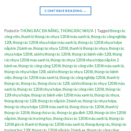
CONTINUE READING
→
Posted in
THÙNG RÁC ĐA NĂNG
,
THÙNG RÁC NHỰA
|
Tagged
thùng rác
công viên
,
thanh lý thùng rác nhựa 120 lít màu xanh lá
,
thùng rác công nghiệp
120l
,
thùng rác 120 lít nhựa hdpe màu xanh lá
,
thùng rác 120 lít nhựa hdpe
nắp kín 2 bánh xe
,
thùng rác nhựa 120 lít
,
thanh lý thùng rác nhựa
,
thùng rác
nhựa hdpe 120 lít
,
xả kho thùng rác 120 lít
,
thùng rác bệnh viện 120l
,
thùng
rác nhựa 120 lít màu xanh lá
,
thùng rác nhựa 120 lít nhựa hdpe nắp kín 2
bánh xe
,
thùng rác công cộng 120 lít
,
thùng rác công viên 120 lít màu xanh lá
,
thùng rác nhựa hdpe 120l
,
xả kho thùng rác nhựa 120 lít
,
thùng rác bệnh
viện
,
thùng rác 120 lít màu xanh lá
,
thùng rác công nghiệp 120 lít
,
thanh lý
thùng rác
,
thùng rác
,
thùng chứa rác 120l
,
xả kho thùng rác nhựa 120 lít màu
xanh lá
,
thùng rác 120 lít nhựa hdpe
,
thùng rác công viên 120 lít
,
thùng rác
120l nhựa hdpe
,
thùng rác bệnh viện 120 lít màu xanh lá
,
thùng rác nhựa
,
thùng đựng rác 120l
,
thùng rác nắp kín 2 bánh xe
,
thùng rác nhựa hdpe
,
thùng rác nhựa hdpe 120 lít màu xanh lá
,
thùng chứa rác 120 lít
,
thanh lý
thùng rác 120 lít
,
thùng chứa rác
,
thùng rác gia đình 120l
,
thùng rác lớn 120 lít
nắp kín
,
thùng rác trường học
,
thùng chứa rác 120 lít màu xanh lá
,
thùng rác
120 lít giá rẻ
,
thanh lý thùng rác 120 lít màu xanh lá
,
thùng đựng rác
,
thùng rác
trường học 120l
,
thùng rác 120 lít nắp kín 2 bánh xe
,
thùng rác công cộng
,