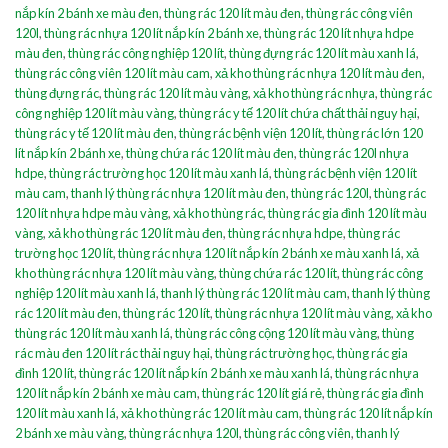
nắp kín 2 bánh xe màu đen
,
thùng rác 120 lít màu đen
,
thùng rác công viên
120l
,
thùng rác nhựa 120 lít nắp kín 2 bánh xe
,
thùng rác 120 lít nhựa hdpe
màu đen
,
thùng rác công nghiệp 120 lít
,
thùng đựng rác 120 lít màu xanh lá
,
thùng rác công viên 120 lít màu cam
,
xả kho thùng rác nhựa 120 lít màu đen
,
thùng đựng rác
,
thùng rác 120 lít màu vàng
,
xả kho thùng rác nhựa
,
thùng rác
công nghiệp 120 lít màu vàng
,
thùng rác y tế 120 lít chứa chất thải nguy hại
,
thùng rác y tế 120 lít màu đen
,
thùng rác bệnh viện 120 lít
,
thùng rác lớn 120
lít nắp kín 2 bánh xe
,
thùng chứa rác 120 lít màu đen
,
thùng rác 120l nhựa
hdpe
,
thùng rác trường học 120 lít màu xanh lá
,
thùng rác bệnh viện 120 lít
màu cam
,
thanh lý thùng rác nhựa 120 lít màu đen
,
thùng rác 120l
,
thùng rác
120 lít nhựa hdpe màu vàng
,
xả kho thùng rác
,
thùng rác gia đình 120 lít màu
vàng
,
xả kho thùng rác 120 lít màu đen
,
thùng rác nhựa hdpe
,
thùng rác
trường học 120 lít
,
thùng rác nhựa 120 lít nắp kín 2 bánh xe màu xanh lá
,
xả
kho thùng rác nhựa 120 lít màu vàng
,
thùng chứa rác 120 lít
,
thùng rác công
nghiệp 120 lít màu xanh lá
,
thanh lý thùng rác 120 lít màu cam
,
thanh lý thùng
rác 120 lít màu đen
,
thùng rác 120 lít
,
thùng rác nhựa 120 lít màu vàng
,
xả kho
thùng rác 120 lít màu xanh lá
,
thùng rác công cộng 120 lít màu vàng
,
thùng
rác màu đen 120 lít rác thải nguy hại
,
thùng rác trường học
,
thùng rác gia
đình 120 lít
,
thùng rác 120 lít nắp kín 2 bánh xe màu xanh lá
,
thùng rác nhựa
120 lít nắp kín 2 bánh xe màu cam
,
thùng rác 120 lít giá rẻ
,
thùng rác gia đình
120 lít màu xanh lá
,
xả kho thùng rác 120 lít màu cam
,
thùng rác 120 lít nắp kín
2 bánh xe màu vàng
,
thùng rác nhựa 120l
,
thùng rác công viên
,
thanh lý