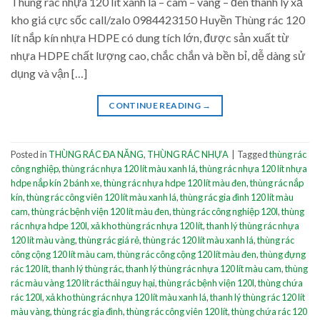
Thùng rác nhựa 120 lít xanh lá – cam – vàng – đen thanh lý xả
kho giá cực sốc call/zalo 0984423150 Huyền Thùng rác 120
lít nắp kín nhựa HDPE có dung tích lớn, được sản xuất từ
nhựa HDPE chất lượng cao, chắc chắn và bền bỉ, dễ dàng sử
dụng và vận […]
CONTINUE READING
→
Posted in
THÙNG RÁC ĐA NĂNG
,
THÙNG RÁC NHỰA
|
Tagged
thùng rác
công nghiệp
,
thùng rác nhựa 120 lít màu xanh lá
,
thùng rác nhựa 120 lít nhựa
hdpe nắp kín 2 bánh xe
,
thùng rác nhựa hdpe 120 lít màu đen
,
thùng rác nắp
kín
,
thùng rác công viên 120 lít màu xanh lá
,
thùng rác gia đình 120 lít màu
cam
,
thùng rác bệnh viện 120 lít màu đen
,
thùng rác công nghiệp 120l
,
thùng
rác nhựa hdpe 120l
,
xả kho thùng rác nhựa 120 lít
,
thanh lý thùng rác nhựa
120 lít màu vàng
,
thùng rác giá rẻ
,
thùng rác 120 lít màu xanh lá
,
thùng rác
công cộng 120 lít màu cam
,
thùng rác công cộng 120 lít màu đen
,
thùng đựng
rác 120 lít
,
thanh lý thùng rác
,
thanh lý thùng rác nhựa 120 lít màu cam
,
thùng
rác màu vàng 120 lít rác thải nguy hại
,
thùng rác bệnh viện 120l
,
thùng chứa
rác 120l
,
xả kho thùng rác nhựa 120 lít màu xanh lá
,
thanh lý thùng rác 120 lít
màu vàng
,
thùng rác gia đình
,
thùng rác công viên 120 lít
,
thùng chứa rác 120