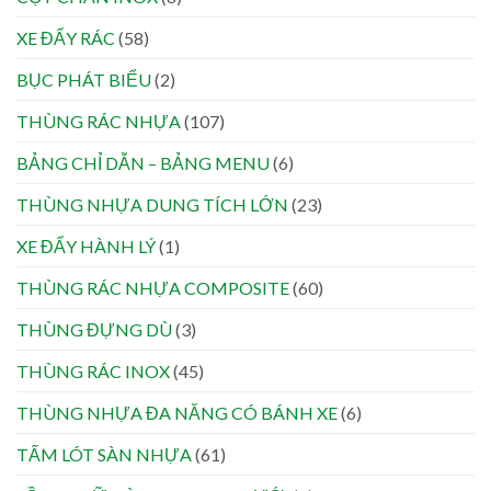
XE ĐẨY RÁC
(58)
BỤC PHÁT BIỂU
(2)
THÙNG RÁC NHỰA
(107)
BẢNG CHỈ DẪN – BẢNG MENU
(6)
THÙNG NHỰA DUNG TÍCH LỚN
(23)
XE ĐẨY HÀNH LÝ
(1)
THÙNG RÁC NHỰA COMPOSITE
(60)
THÙNG ĐỰNG DÙ
(3)
THÙNG RÁC INOX
(45)
THÙNG NHỰA ĐA NĂNG CÓ BÁNH XE
(6)
TẤM LÓT SÀN NHỰA
(61)