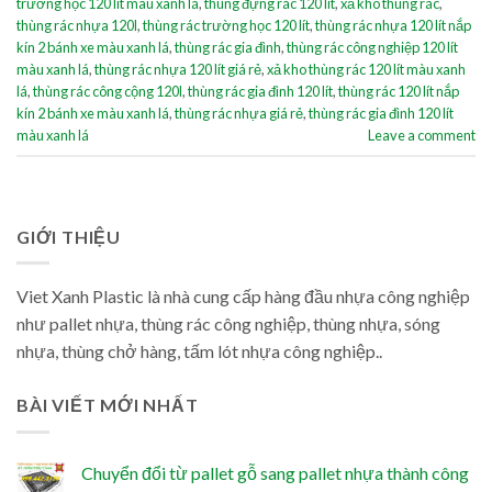
trường học 120 lít màu xanh lá
,
thùng đựng rác 120 lít
,
xả kho thùng rác
,
thùng rác nhựa 120l
,
thùng rác trường học 120 lít
,
thùng rác nhựa 120 lít nắp
kín 2 bánh xe màu xanh lá
,
thùng rác gia đình
,
thùng rác công nghiệp 120 lít
màu xanh lá
,
thùng rác nhựa 120 lít giá rẻ
,
xả kho thùng rác 120 lít màu xanh
lá
,
thùng rác công cộng 120l
,
thùng rác gia đình 120 lít
,
thùng rác 120 lít nắp
kín 2 bánh xe màu xanh lá
,
thùng rác nhựa giá rẻ
,
thùng rác gia đình 120 lít
màu xanh lá
Leave a comment
GIỚI THIỆU
Viet Xanh Plastic là nhà cung cấp hàng đầu nhựa công nghiệp
như pallet nhựa, thùng rác công nghiệp, thùng nhựa, sóng
nhựa, thùng chở hàng, tấm lót nhựa công nghiệp..
BÀI VIẾT MỚI NHẤT
Chuyển đổi từ pallet gỗ sang pallet nhựa thành công