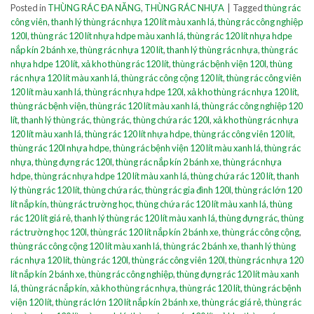
Posted in
THÙNG RÁC ĐA NĂNG
,
THÙNG RÁC NHỰA
|
Tagged
thùng rác
công viên
,
thanh lý thùng rác nhựa 120 lít màu xanh lá
,
thùng rác công nghiệp
120l
,
thùng rác 120 lít nhựa hdpe màu xanh lá
,
thùng rác 120 lít nhựa hdpe
nắp kín 2 bánh xe
,
thùng rác nhựa 120 lít
,
thanh lý thùng rác nhựa
,
thùng rác
nhựa hdpe 120 lít
,
xả kho thùng rác 120 lít
,
thùng rác bệnh viện 120l
,
thùng
rác nhựa 120 lít màu xanh lá
,
thùng rác công cộng 120 lít
,
thùng rác công viên
120 lít màu xanh lá
,
thùng rác nhựa hdpe 120l
,
xả kho thùng rác nhựa 120 lít
,
thùng rác bệnh viện
,
thùng rác 120 lít màu xanh lá
,
thùng rác công nghiệp 120
lít
,
thanh lý thùng rác
,
thùng rác
,
thùng chứa rác 120l
,
xả kho thùng rác nhựa
120 lít màu xanh lá
,
thùng rác 120 lít nhựa hdpe
,
thùng rác công viên 120 lít
,
thùng rác 120l nhựa hdpe
,
thùng rác bệnh viện 120 lít màu xanh lá
,
thùng rác
nhựa
,
thùng đựng rác 120l
,
thùng rác nắp kín 2 bánh xe
,
thùng rác nhựa
hdpe
,
thùng rác nhựa hdpe 120 lít màu xanh lá
,
thùng chứa rác 120 lít
,
thanh
lý thùng rác 120 lít
,
thùng chứa rác
,
thùng rác gia đình 120l
,
thùng rác lớn 120
lít nắp kín
,
thùng rác trường học
,
thùng chứa rác 120 lít màu xanh lá
,
thùng
rác 120 lít giá rẻ
,
thanh lý thùng rác 120 lít màu xanh lá
,
thùng đựng rác
,
thùng
rác trường học 120l
,
thùng rác 120 lít nắp kín 2 bánh xe
,
thùng rác công cộng
,
thùng rác công cộng 120 lít màu xanh lá
,
thùng rác 2 bánh xe
,
thanh lý thùng
rác nhựa 120 lít
,
thùng rác 120l
,
thùng rác công viên 120l
,
thùng rác nhựa 120
lít nắp kín 2 bánh xe
,
thùng rác công nghiệp
,
thùng đựng rác 120 lít màu xanh
lá
,
thùng rác nắp kín
,
xả kho thùng rác nhựa
,
thùng rác 120 lít
,
thùng rác bệnh
viện 120 lít
,
thùng rác lớn 120 lít nắp kín 2 bánh xe
,
thùng rác giá rẻ
,
thùng rác