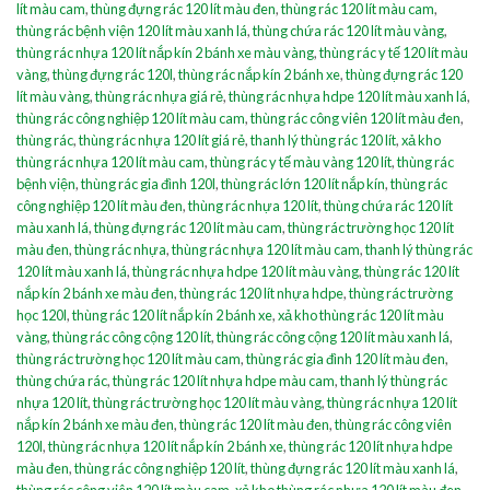
lít màu cam
,
thùng đựng rác 120 lít màu đen
,
thùng rác 120 lít màu cam
,
thùng rác bệnh viện 120 lít màu xanh lá
,
thùng chứa rác 120 lít màu vàng
,
thùng rác nhựa 120 lít nắp kín 2 bánh xe màu vàng
,
thùng rác y tế 120 lít màu
vàng
,
thùng đựng rác 120l
,
thùng rác nắp kín 2 bánh xe
,
thùng đựng rác 120
lít màu vàng
,
thùng rác nhựa giá rẻ
,
thùng rác nhựa hdpe 120 lít màu xanh lá
,
thùng rác công nghiệp 120 lít màu cam
,
thùng rác công viên 120 lít màu đen
,
thùng rác
,
thùng rác nhựa 120 lít giá rẻ
,
thanh lý thùng rác 120 lít
,
xả kho
thùng rác nhựa 120 lít màu cam
,
thùng rác y tế màu vàng 120 lít
,
thùng rác
bệnh viện
,
thùng rác gia đình 120l
,
thùng rác lớn 120 lít nắp kín
,
thùng rác
công nghiệp 120 lít màu đen
,
thùng rác nhựa 120 lít
,
thùng chứa rác 120 lít
màu xanh lá
,
thùng đựng rác 120 lít màu cam
,
thùng rác trường học 120 lít
màu đen
,
thùng rác nhựa
,
thùng rác nhựa 120 lít màu cam
,
thanh lý thùng rác
120 lít màu xanh lá
,
thùng rác nhựa hdpe 120 lít màu vàng
,
thùng rác 120 lít
nắp kín 2 bánh xe màu đen
,
thùng rác 120 lít nhựa hdpe
,
thùng rác trường
học 120l
,
thùng rác 120 lít nắp kín 2 bánh xe
,
xả kho thùng rác 120 lít màu
vàng
,
thùng rác công cộng 120 lít
,
thùng rác công cộng 120 lít màu xanh lá
,
thùng rác trường học 120 lít màu cam
,
thùng rác gia đình 120 lít màu đen
,
thùng chứa rác
,
thùng rác 120 lít nhựa hdpe màu cam
,
thanh lý thùng rác
nhựa 120 lít
,
thùng rác trường học 120 lít màu vàng
,
thùng rác nhựa 120 lít
nắp kín 2 bánh xe màu đen
,
thùng rác 120 lít màu đen
,
thùng rác công viên
120l
,
thùng rác nhựa 120 lít nắp kín 2 bánh xe
,
thùng rác 120 lít nhựa hdpe
màu đen
,
thùng rác công nghiệp 120 lít
,
thùng đựng rác 120 lít màu xanh lá
,