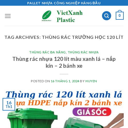
Skip
PALLET NHỰA CÔNG NGHIỆP HÀNG ĐẦU
to
0
content
TAG ARCHIVES:
THÙNG RÁC TRƯỜNG HỌC 120 LÍT
THÙNG RÁC ĐA NĂNG
,
THÙNG RÁC NHỰA
Thùng rác nhựa 120 lít màu xanh lá – nắp
kín – 2 bánh xe
POSTED ON
16 THÁNG 1, 2024
BY
HUYEN
16
Th1