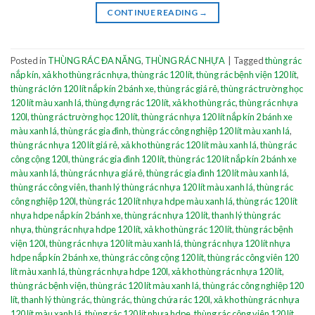
CONTINUE READING
→
Posted in
THÙNG RÁC ĐA NĂNG
,
THÙNG RÁC NHỰA
|
Tagged
thùng rác
nắp kín
,
xả kho thùng rác nhựa
,
thùng rác 120 lít
,
thùng rác bệnh viện 120 lít
,
thùng rác lớn 120 lít nắp kín 2 bánh xe
,
thùng rác giá rẻ
,
thùng rác trường học
120 lít màu xanh lá
,
thùng đựng rác 120 lít
,
xả kho thùng rác
,
thùng rác nhựa
120l
,
thùng rác trường học 120 lít
,
thùng rác nhựa 120 lít nắp kín 2 bánh xe
màu xanh lá
,
thùng rác gia đình
,
thùng rác công nghiệp 120 lít màu xanh lá
,
thùng rác nhựa 120 lít giá rẻ
,
xả kho thùng rác 120 lít màu xanh lá
,
thùng rác
công cộng 120l
,
thùng rác gia đình 120 lít
,
thùng rác 120 lít nắp kín 2 bánh xe
màu xanh lá
,
thùng rác nhựa giá rẻ
,
thùng rác gia đình 120 lít màu xanh lá
,
thùng rác công viên
,
thanh lý thùng rác nhựa 120 lít màu xanh lá
,
thùng rác
công nghiệp 120l
,
thùng rác 120 lít nhựa hdpe màu xanh lá
,
thùng rác 120 lít
nhựa hdpe nắp kín 2 bánh xe
,
thùng rác nhựa 120 lít
,
thanh lý thùng rác
nhựa
,
thùng rác nhựa hdpe 120 lít
,
xả kho thùng rác 120 lít
,
thùng rác bệnh
viện 120l
,
thùng rác nhựa 120 lít màu xanh lá
,
thùng rác nhựa 120 lít nhựa
hdpe nắp kín 2 bánh xe
,
thùng rác công cộng 120 lít
,
thùng rác công viên 120
lít màu xanh lá
,
thùng rác nhựa hdpe 120l
,
xả kho thùng rác nhựa 120 lít
,
thùng rác bệnh viện
,
thùng rác 120 lít màu xanh lá
,
thùng rác công nghiệp 120
lít
,
thanh lý thùng rác
,
thùng rác
,
thùng chứa rác 120l
,
xả kho thùng rác nhựa
120 lít màu xanh lá
,
thùng rác 120 lít nhựa hdpe
,
thùng rác công viên 120 lít
,