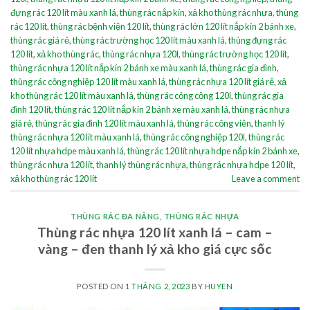
đựng rác 120 lít màu xanh lá
,
thùng rác nắp kín
,
xả kho thùng rác nhựa
,
thùng
rác 120 lít
,
thùng rác bệnh viện 120 lít
,
thùng rác lớn 120 lít nắp kín 2 bánh xe
,
thùng rác giá rẻ
,
thùng rác trường học 120 lít màu xanh lá
,
thùng đựng rác
120 lít
,
xả kho thùng rác
,
thùng rác nhựa 120l
,
thùng rác trường học 120 lít
,
thùng rác nhựa 120 lít nắp kín 2 bánh xe màu xanh lá
,
thùng rác gia đình
,
thùng rác công nghiệp 120 lít màu xanh lá
,
thùng rác nhựa 120 lít giá rẻ
,
xả
kho thùng rác 120 lít màu xanh lá
,
thùng rác công cộng 120l
,
thùng rác gia
đình 120 lít
,
thùng rác 120 lít nắp kín 2 bánh xe màu xanh lá
,
thùng rác nhựa
giá rẻ
,
thùng rác gia đình 120 lít màu xanh lá
,
thùng rác công viên
,
thanh lý
thùng rác nhựa 120 lít màu xanh lá
,
thùng rác công nghiệp 120l
,
thùng rác
120 lít nhựa hdpe màu xanh lá
,
thùng rác 120 lít nhựa hdpe nắp kín 2 bánh xe
,
thùng rác nhựa 120 lít
,
thanh lý thùng rác nhựa
,
thùng rác nhựa hdpe 120 lít
,
xả kho thùng rác 120 lít
Leave a comment
THÙNG RÁC ĐA NĂNG
,
THÙNG RÁC NHỰA
Thùng rác nhựa 120 lít xanh lá – cam –
vàng – đen thanh lý xả kho giá cực sốc
POSTED ON
1 THÁNG 2, 2023
BY
HUYEN