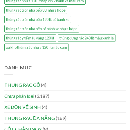
thùng rác nhựa 120 lít nắp kín 2 bánh xe màu cam
thùng rác tròn nhà bếp 80l nhựa hdpe
thùng rác tròn nhà bếp 120 lít có bánh xe
thùng rác tròn nhà bếp có bánh xe nhựa hdpe
thùng rác y tế màu vàng 120 lít
thùng đựng rác 240 lít màu xanh lá
xả kho thùng rác nhựa 120 lít màu cam
DANH MỤC
THÙNG RÁC GỖ
(4)
Chưa phân loại
(3.187)
XE DỌN VỆ SINH
(4)
THÙNG RÁC ĐA NĂNG
(169)
CỘT CHẮN INOX
(8)