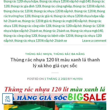
thùng rác 120l nhựa hdpe
,
thùng rác nhựa 120 lít nắp hở mgb140
,
thùng rác
120l
,
thùng rác gia đình 120l
,
thùng rác công nghiệp
,
thùng rác 120 lít nắp hở
,
thùng chứa rác 120 lít
,
thùng rác nhựa 120 lít nắp hở
,
thùng rác 120 lít
,
thùng
rác trường học 120l
,
thùng rác giá rẻ
,
thùng rác nhựa 120 lít nhựa hdpe nắp
hở 2 bánh xe
,
thùng rác 120 lít giá rẻ
,
thùng rác mgb140 nắp hở
,
thùng rác
nhựa 120l
,
thùng rác công viên 120l
,
thùng rác 120l nắp hở
,
thùng rác 120 lít
nhựa hdpe nắp hở 2 bánh xe
,
thùng rác 2 bánh xe
,
thùng rác nhựa mgb140
,
thùng rác công cộng 120l
,
thùng rác bệnh viện 120 lít
,
thùng rác nhựa 120l
nắp hở
,
thùng rác nhựa 120 lít nắp hở 2 bánh xe
Leave a comment
THÙNG RÁC NHỰA
,
THÙNG RÁC ĐA NĂNG
Thùng rác nhựa 120 lít màu xanh lá thanh
lý xả kho giá cực sốc
POSTED ON
1 THÁNG 2, 2023
BY
HUYEN
01
Th2