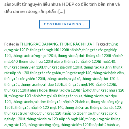
sản xuất từ nguyên liệu nhựa HDEP có đặc tính bền, nhẹ và
dẻo dai nên dòng sản phẩm […]
CONTINUE READING
→
Posted in
THÙNG RÁC ĐA NĂNG
,
THÙNG RÁC NHỰA
|
Tagged
thùng
đựng rác 120 lít
,
thùng rác mgb140 120 lít nắp hở
,
thùng rác công nghiệp
120l
,
thùng rác trường học 120 lít
,
thùng rác nắp hở
,
thùng rác 120 lít nắp hở
mgb140
,
thùng rác nhựa 120 lít giá rẻ
,
thùng rác nắp hở 120 lít mgb140
,
thùng rác bệnh viện 120l
,
thùng rác gia đình 120 lít
,
thùng rác gia đình
,
thùng
rác nắp hở 120l
,
thùng rác công viên
,
thùng rác mgb140
,
thùng rác bệnh viện
,
thùng rác công viên 120 lít
,
thùng rác nhựa giá rẻ
,
thùng rác nắp hở 120 lít
,
thùng rác
,
thùng rác nhựa hdpe 120 lít
,
thùng rác mgb140 nắp hở 120 lít
,
thùng rác 120 lít nhựa hdpe
,
thùng rác lớn 120 lít nắp hở
,
thùng rác nhựa 120
lít
,
thùng rác 120l nắp hở mgb140
,
thùng rác nhựa
,
thùng rác nhựa hdpe
120l
,
thùng rác nhựa hdpe
,
thùng rác nắp hở 2 bánh xe
,
thùng rác công cộng
120 lít
,
thùng rác nắp hở 120l mgb140
,
thùng chứa rác
,
thùng chứa rác 120l
,
thùng rác trường học
,
thùng rác 120 lít nắp hở 2 bánh xe
,
thùng rác công
nghiệp 120 lít
,
thùng rác nhựa 120l nắp hở mgb140
,
thùng đựng rác
,
thùng
đựng rác 120l
,
thùng rác công cộng
,
thùng rác lớn 120 lít nắp hở 2 bánh xe
,