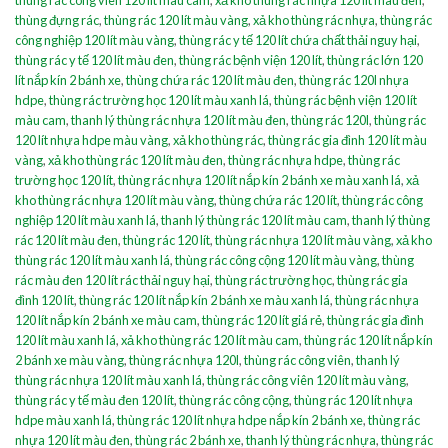
thùng rác công viên 120 lít màu cam
,
xả kho thùng rác nhựa 120 lít màu đen
,
thùng đựng rác
,
thùng rác 120 lít màu vàng
,
xả kho thùng rác nhựa
,
thùng rác
công nghiệp 120 lít màu vàng
,
thùng rác y tế 120 lít chứa chất thải nguy hại
,
thùng rác y tế 120 lít màu đen
,
thùng rác bệnh viện 120 lít
,
thùng rác lớn 120
lít nắp kín 2 bánh xe
,
thùng chứa rác 120 lít màu đen
,
thùng rác 120l nhựa
hdpe
,
thùng rác trường học 120 lít màu xanh lá
,
thùng rác bệnh viện 120 lít
màu cam
,
thanh lý thùng rác nhựa 120 lít màu đen
,
thùng rác 120l
,
thùng rác
120 lít nhựa hdpe màu vàng
,
xả kho thùng rác
,
thùng rác gia đình 120 lít màu
vàng
,
xả kho thùng rác 120 lít màu đen
,
thùng rác nhựa hdpe
,
thùng rác
trường học 120 lít
,
thùng rác nhựa 120 lít nắp kín 2 bánh xe màu xanh lá
,
xả
kho thùng rác nhựa 120 lít màu vàng
,
thùng chứa rác 120 lít
,
thùng rác công
nghiệp 120 lít màu xanh lá
,
thanh lý thùng rác 120 lít màu cam
,
thanh lý thùng
rác 120 lít màu đen
,
thùng rác 120 lít
,
thùng rác nhựa 120 lít màu vàng
,
xả kho
thùng rác 120 lít màu xanh lá
,
thùng rác công cộng 120 lít màu vàng
,
thùng
rác màu đen 120 lít rác thải nguy hại
,
thùng rác trường học
,
thùng rác gia
đình 120 lít
,
thùng rác 120 lít nắp kín 2 bánh xe màu xanh lá
,
thùng rác nhựa
120 lít nắp kín 2 bánh xe màu cam
,
thùng rác 120 lít giá rẻ
,
thùng rác gia đình
120 lít màu xanh lá
,
xả kho thùng rác 120 lít màu cam
,
thùng rác 120 lít nắp kín
2 bánh xe màu vàng
,
thùng rác nhựa 120l
,
thùng rác công viên
,
thanh lý
thùng rác nhựa 120 lít màu xanh lá
,
thùng rác công viên 120 lít màu vàng
,
thùng rác y tế màu đen 120 lít
,
thùng rác công cộng
,
thùng rác 120 lít nhựa
hdpe màu xanh lá
,
thùng rác 120 lít nhựa hdpe nắp kín 2 bánh xe
,
thùng rác
nhựa 120 lít màu đen
,
thùng rác 2 bánh xe
,
thanh lý thùng rác nhựa
,
thùng rác