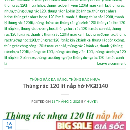
thùng rác 120l nhựa hdpe
,
thùng rác bệnh viện 120 lít màu xanh lá
,
thùng rác
nhựa
,
thùng đựng rác 120l
,
thùng rác nắp kín 2 bánh xe
,
thùng rác nhựa
hdpe
,
thùng rác nhựa hdpe 120 lít màu xanh lá
,
thùng chứa rác 120 lít
,
thanh
lý thùng rác 120 lít
,
thùng chứa rác
,
thùng rác gia đình 120l
,
thùng rác lớn 120
lít nắp kín
,
thùng rác trường học
,
thùng chứa rác 120 lít màu xanh lá
,
thùng
rác 120 lít giá rẻ
,
thanh lý thùng rác 120 lít màu xanh lá
,
thùng đựng rác
,
thùng
rác trường học 120l
,
thùng rác 120 lít nắp kín 2 bánh xe
,
thùng rác công cộng
,
thùng rác công cộng 120 lít màu xanh lá
,
thùng rác 2 bánh xe
,
thanh lý thùng
rác nhựa 120 lít
,
thùng rác 120l
,
thùng rác công viên 120l
,
thùng rác nhựa 120
lít nắp kín 2 bánh xe
,
thùng rác công nghiệp
,
thùng đựng rác 120 lít màu xanh
lá
Leave a comment
THÙNG RÁC ĐA NĂNG
,
THÙNG RÁC NHỰA
Thùng rác 120 lít nắp hở MGB140
POSTED ON
16 THÁNG 5, 2023
BY
HUYEN
16
Th5