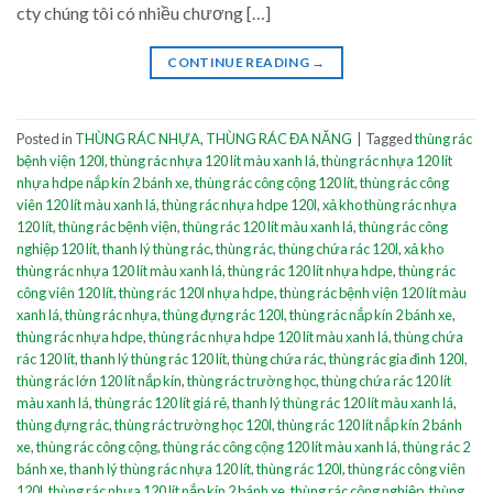
cty chúng tôi có nhiều chương […]
CONTINUE READING
→
Posted in
THÙNG RÁC NHỰA
,
THÙNG RÁC ĐA NĂNG
|
Tagged
thùng rác
bệnh viện 120l
,
thùng rác nhựa 120 lít màu xanh lá
,
thùng rác nhựa 120 lít
nhựa hdpe nắp kín 2 bánh xe
,
thùng rác công cộng 120 lít
,
thùng rác công
viên 120 lít màu xanh lá
,
thùng rác nhựa hdpe 120l
,
xả kho thùng rác nhựa
120 lít
,
thùng rác bệnh viện
,
thùng rác 120 lít màu xanh lá
,
thùng rác công
nghiệp 120 lít
,
thanh lý thùng rác
,
thùng rác
,
thùng chứa rác 120l
,
xả kho
thùng rác nhựa 120 lít màu xanh lá
,
thùng rác 120 lít nhựa hdpe
,
thùng rác
công viên 120 lít
,
thùng rác 120l nhựa hdpe
,
thùng rác bệnh viện 120 lít màu
xanh lá
,
thùng rác nhựa
,
thùng đựng rác 120l
,
thùng rác nắp kín 2 bánh xe
,
thùng rác nhựa hdpe
,
thùng rác nhựa hdpe 120 lít màu xanh lá
,
thùng chứa
rác 120 lít
,
thanh lý thùng rác 120 lít
,
thùng chứa rác
,
thùng rác gia đình 120l
,
thùng rác lớn 120 lít nắp kín
,
thùng rác trường học
,
thùng chứa rác 120 lít
màu xanh lá
,
thùng rác 120 lít giá rẻ
,
thanh lý thùng rác 120 lít màu xanh lá
,
thùng đựng rác
,
thùng rác trường học 120l
,
thùng rác 120 lít nắp kín 2 bánh
xe
,
thùng rác công cộng
,
thùng rác công cộng 120 lít màu xanh lá
,
thùng rác 2
bánh xe
,
thanh lý thùng rác nhựa 120 lít
,
thùng rác 120l
,
thùng rác công viên
120l
,
thùng rác nhựa 120 lít nắp kín 2 bánh xe
,
thùng rác công nghiệp
,
thùng