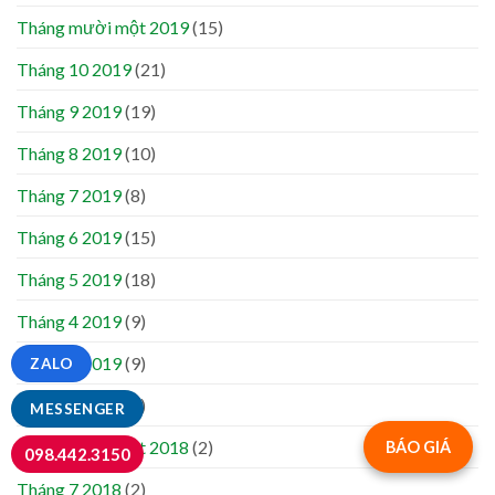
Tháng mười một 2019
(15)
Tháng 10 2019
(21)
Tháng 9 2019
(19)
Tháng 8 2019
(10)
Tháng 7 2019
(8)
Tháng 6 2019
(15)
Tháng 5 2019
(18)
Tháng 4 2019
(9)
Tháng 3 2019
(9)
ZALO
Tháng 2 2019
(2)
MESSENGER
Tháng mười một 2018
(2)
BÁO GIÁ
098.442.3150
Tháng 7 2018
(2)