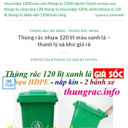
nhựa hdpe 120 lít màu cam
,
thùng rác 120 lít nắp kín 2 bánh xe màu cam
,
thùng rác công cộng 120l
,
thùng rác nhựa hdpe 120 lít
,
xả kho thùng rác 120
lít
,
thùng rác bệnh viện 120 lít màu vàng
Leave a comment
THÙNG RÁC ĐA NĂNG
,
THÙNG RÁC NHỰA
Thùng rác nhựa 120 lít màu xanh lá –
thanh lý xả kho giá rẻ
POSTED ON
8 THÁNG 10, 2022
BY
HUYEN
08
Th10