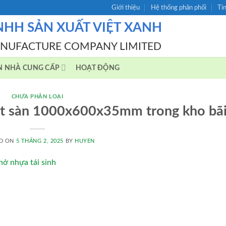
Giới thiệu
Hệ thống phân phối
Ti
NHH SẢN XUẤT VIỆT XANH
ANUFACTURE COMPANY LIMITED
N NHÀ CUNG CẤP
HOẠT ĐỘNG
CHƯA PHÂN LOẠI
 lót sàn 1000x600x35mm trong kho bã
D ON
5 THÁNG 2, 2025
BY
HUYEN