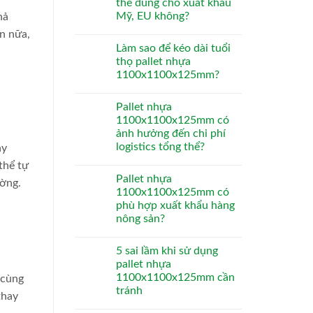
thể dùng cho xuất khẩu
Mỹ, EU không?
hả
n nữa,
Làm sao để kéo dài tuổi
thọ pallet nhựa
1100x1100x125mm?
Pallet nhựa
1100x1100x125mm có
ảnh hưởng đến chi phí
logistics tổng thể?
ày
thể tự
Pallet nhựa
ường.
1100x1100x125mm có
phù hợp xuất khẩu hàng
nông sản?
5 sai lầm khi sử dụng
pallet nhựa
1100x1100x125mm cần
 cùng
tránh
thay