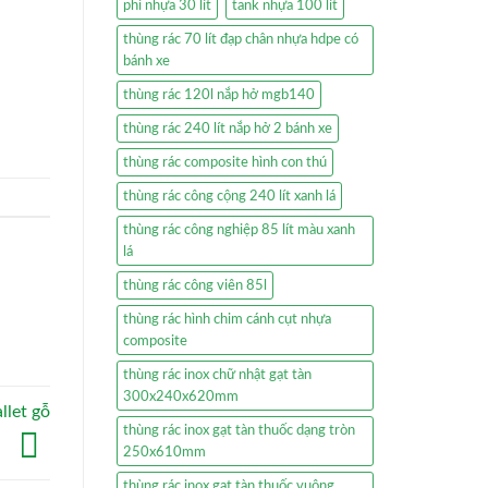
phi nhựa 30 lít
tank nhựa 100 lít
thùng rác 70 lít đạp chân nhựa hdpe có
bánh xe
thùng rác 120l nắp hở mgb140
thùng rác 240 lít nắp hở 2 bánh xe
thùng rác composite hình con thú
thùng rác công cộng 240 lít xanh lá
thùng rác công nghiệp 85 lít màu xanh
lá
thùng rác công viên 85l
thùng rác hình chim cánh cụt nhựa
composite
thùng rác inox chữ nhật gạt tàn
300x240x620mm
llet gỗ
thùng rác inox gạt tàn thuốc dạng tròn
250x610mm
thùng rác inox gạt tàn thuốc vuông