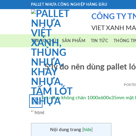
Skip
PALLET NHỰA CÔNG NGHIỆP HÀNG ĐẦU
to
CÔNG TY T
content
VIET XANH M
TRANG CHỦ
SẢN PHẨM
TIN TỨC
THÔNG TI
5 lý do nên dùng pallet
POSTE
05
Th2
“`html
Nội dung trang
[
hide
]