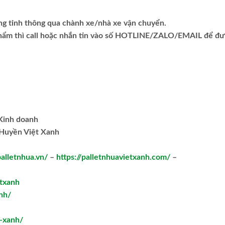
ng tỉnh thông qua chành xe/nhà xe vận chuyển.
phẩm thì call hoặc nhắn tin vào số HOTLINE/ZALO/EMAIL để đ
.Kinh doanh
Huyền Việt Xanh
palletnhua.vn/
–
https://palletnhuavietxanh.com/
–
txanh
nh/
t-xanh/