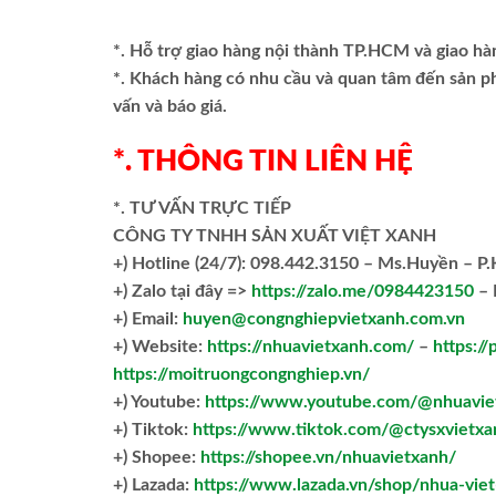
“`
*. Hỗ trợ giao hàng nội thành TP.HCM và giao hà
*. Khách hàng có nhu cầu và quan tâm đến sản 
vấn và báo giá.
*. THÔNG TIN LIÊN HỆ
*. TƯ VẤN TRỰC TIẾP
CÔNG TY TNHH SẢN XUẤT VIỆT XANH
+)
Hotline (24/7): 098.442.3150 – Ms.Huyền – P
+)
Zalo tại đây =>
https://zalo.me/0984423150
– 
+) Email:
huyen@congnghiepvietxanh.com.vn
+) Website:
https://nhuavietxanh.com/
–
https://
https://moitruongcongnghiep.vn/
+) Youtube:
https://www.youtube.com/@nhuavie
+) Tiktok:
https://www.tiktok.com/@ctysxvietxa
+) Shopee:
https://shopee.vn/nhuavietxanh/
+) Lazada:
https://www.lazada.vn/shop/nhua-vie