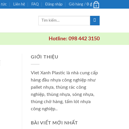
n tức
Liên hệ
FAQ
Đăng nhập
Giỏ hàng /
0
₫
0
Tìm
kiếm:
Hotline: 098 442 3150
GIỚI THIỆU
i
Viet Xanh Plastic là nhà cung cấp
hàng đầu nhựa công nghiệp như
pallet nhựa, thùng rác công
nghiệp, thùng nhựa, sóng nhựa,
thùng chở hàng, tấm lót nhựa
công nghiệp..
BÀI VIẾT MỚI NHẤT