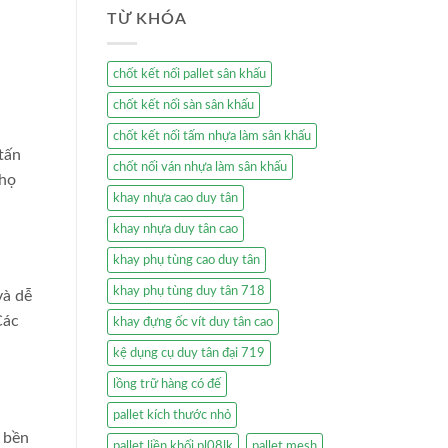
TỪ KHÓA
chốt kết nối pallet sân khấu
chốt kết nối sàn sân khấu
chốt kết nối tấm nhựa làm sân khấu
 tấn
chốt nối ván nhựa làm sân khấu
 họ
khay nhựa cao duy tân
khay nhựa duy tân cao
khay phụ tùng cao duy tân
khay phụ tùng duy tân 718
và dễ
Các
khay đựng ốc vít duy tân cao
kệ dụng cụ duy tân đại 719
lồng trữ hàng có đế
pallet kích thước nhỏ
 bền
pallet liền khối pl08lk
pallet mesh