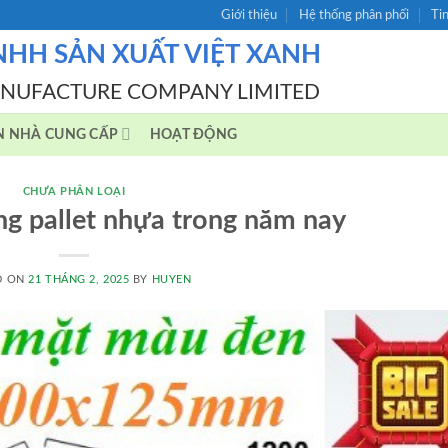
Giới thiệu
Hệ thống phân phối
Ti
NHH SẢN XUẤT VIỆT XANH
ANUFACTURE COMPANY LIMITED
N NHÀ CUNG CẤP
HOẠT ĐỘNG
CHƯA PHÂN LOẠI
g pallet nhựa trong năm nay
D ON
21 THÁNG 2, 2025
BY
HUYEN