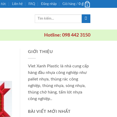
n tức
Liên hệ
FAQ
Đăng nhập
Giỏ hàng /
0
₫
0
Tìm
kiếm:
Hotline: 098 442 3150
GIỚI THIỆU
Viet Xanh Plastic là nhà cung cấp
hàng đầu nhựa công nghiệp như
pallet nhựa, thùng rác công
nghiệp, thùng nhựa, sóng nhựa,
thùng chở hàng, tấm lót nhựa
công nghiệp..
BÀI VIẾT MỚI NHẤT