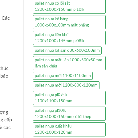
pallet nhựa có lõi sắt
1200x1000x150mm pl10lk
. Các
pallet nhựa kê hàng
1000x600x100mm mặt phẳng
pallet nhựa liền khối
1200x1000x145mm pl08lk
pallet nhựa lót sàn 600x600x100mm
pallet nhựa mặt liền 1000x500x50mm
làm sân khấu
thúc
 bảo
pallet nhựa mới 1100x1100mm
pallet nhựa mới 1200x800x120mm
pallet nhựa pl09-lk
1100x1100x150mm
pallet nhựa pl10lk
ượng
1200x1000x150mm có lõi thép
ng cấp
pallet nhựa xuất khẩu
ề các
1200x1000x120mm