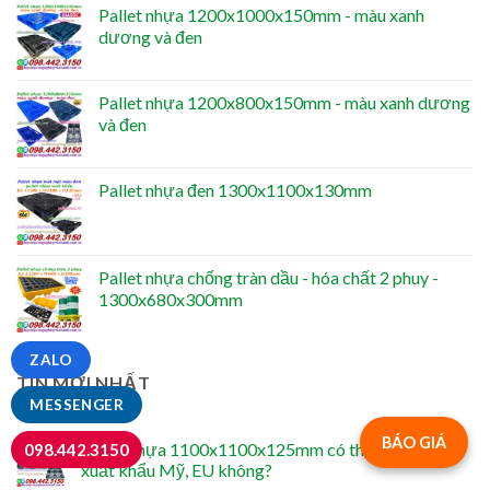
Pallet nhựa 1200x1000x150mm - màu xanh
dương và đen
Pallet nhựa 1200x800x150mm - màu xanh dương
và đen
Pallet nhựa đen 1300x1100x130mm
Pallet nhựa chống tràn dầu - hóa chất 2 phuy -
1300x680x300mm
ZALO
TIN MỚI NHẤT
MESSENGER
BÁO GIÁ
Pallet nhựa 1100x1100x125mm có thể dùng cho
098.442.3150
xuất khẩu Mỹ, EU không?