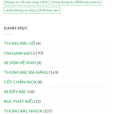
thùng rác y tế màu vàng 120 lít
thùng đựng rác 240 lít màu xanh lá
xả kho thùng rác nhựa 120 lít màu cam
DANH MỤC
THÙNG RÁC GỖ
(4)
Chưa phân loại
(3.193)
XE DỌN VỆ SINH
(4)
THÙNG RÁC ĐA NĂNG
(169)
CỘT CHẮN INOX
(8)
XE ĐẨY RÁC
(58)
BỤC PHÁT BIỂU
(2)
THÙNG RÁC NHỰA
(107)