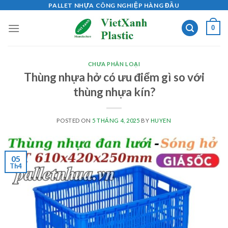
Skip
PALLET NHỰA CÔNG NGHIỆP HÀNG ĐẦU
to
0
content
CHƯA PHÂN LOẠI
Thùng nhựa hở có ưu điểm gì so với
thùng nhựa kín?
POSTED ON
5 THÁNG 4, 2025
BY
HUYEN
05
Th4