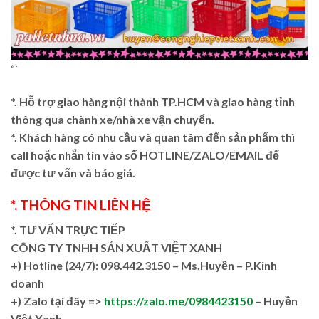
“`
*. Hỗ trợ giao hàng nội thành TP.HCM và giao hàng tỉnh
thông qua chành xe/nhà xe vận chuyển.
*. Khách hàng có nhu cầu và quan tâm đến sản phẩm thì
call hoặc nhắn tin vào số HOTLINE/ZALO/EMAIL để
được tư vấn và báo giá.
*. THÔNG TIN LIÊN HỆ
*. TƯ VẤN TRỰC TIẾP
CÔNG TY TNHH SẢN XUẤT VIỆT XANH
+)
Hotline (24/7): 098.442.3150 – Ms.Huyền – P.Kinh
doanh
+)
Zalo tại đây =>
https://zalo.me/0984423150
– Huyền
Việt Xanh