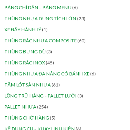
BẢNG CHỈ DẪN – BẢNG MENU
(6)
THÙNG NHỰA DUNG TÍCH LỚN
(23)
XE ĐẨY HÀNH LÝ
(1)
THÙNG RÁC NHỰA COMPOSITE
(60)
THÙNG ĐỰNG DÙ
(3)
THÙNG RÁC INOX
(45)
THÙNG NHỰA ĐA NĂNG CÓ BÁNH XE
(6)
TẤM LÓT SÀN NHỰA
(61)
LỒNG TRỮ HÀNG – PALLET LƯỚI
(3)
PALLET NHỰA
(254)
THÙNG CHỞ HÀNG
(5)
KỆ DỤNG CỤ – KHAY LINH KIỆN
(6)