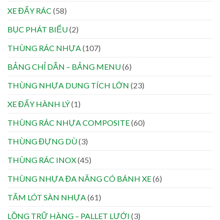
XE ĐẨY RÁC
(58)
BỤC PHÁT BIỂU
(2)
THÙNG RÁC NHỰA
(107)
BẢNG CHỈ DẪN – BẢNG MENU
(6)
THÙNG NHỰA DUNG TÍCH LỚN
(23)
XE ĐẨY HÀNH LÝ
(1)
THÙNG RÁC NHỰA COMPOSITE
(60)
THÙNG ĐỰNG DÙ
(3)
THÙNG RÁC INOX
(45)
THÙNG NHỰA ĐA NĂNG CÓ BÁNH XE
(6)
TẤM LÓT SÀN NHỰA
(61)
LỒNG TRỮ HÀNG – PALLET LƯỚI
(3)