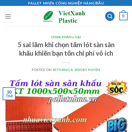
Skip
PALLET NHỰA CÔNG NGHIỆP HÀNG ĐẦU
to
0
content
CHƯA PHÂN LOẠI
5 sai lầm khi chọn tấm lót sàn sân
khấu khiến bạn tốn chi phí vô ích
POSTED ON
30 THÁNG 4, 2025
BY
HUYEN
30
Th4