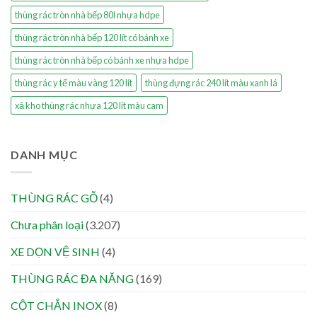
thùng rác tròn nhà bếp 80l nhựa hdpe
thùng rác tròn nhà bếp 120 lít có bánh xe
thùng rác tròn nhà bếp có bánh xe nhựa hdpe
thùng rác y tế màu vàng 120 lít
thùng đựng rác 240 lít màu xanh lá
xả kho thùng rác nhựa 120 lít màu cam
DANH MỤC
THÙNG RÁC GỖ
(4)
Chưa phân loại
(3.207)
XE DỌN VỆ SINH
(4)
THÙNG RÁC ĐA NĂNG
(169)
CỘT CHẮN INOX
(8)