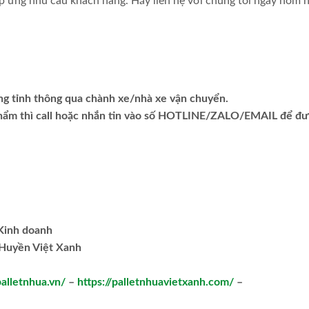
 ứng nhu cầu khách hàng. Hãy liên hệ với chúng tôi ngay hôm 
ng tỉnh thông qua chành xe/nhà xe vận chuyển.
phẩm thì call hoặc nhắn tin vào số HOTLINE/ZALO/EMAIL để đ
.Kinh doanh
Huyền Việt Xanh
palletnhua.vn/
–
https://palletnhuavietxanh.com/
–