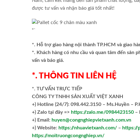
Nam, cam kết mang đến sản phẩm chất lượng, đáp
được tư vấn và nhận báo giá tốt nhất!
“`
*. Hỗ trợ giao hàng nội thành TP.HCM và giao hà
*. Khách hàng có nhu cầu và quan tâm đến sản 
vấn và báo giá.
*. THÔNG TIN LIÊN HỆ
*. TƯ VẤN TRỰC TIẾP
CÔNG TY TNHH SẢN XUẤT VIỆT XANH
+)
Hotline (24/7): 098.442.3150 – Ms.Huyền – P
+)
Zalo tại đây =>
https://zalo.me/0984423150
– 
+) Email:
huyen@congnghiepvietxanh.com.vn
+) Website:
https://nhuavietxanh.com/
–
https://
https://moitruongcongnghiep.vn/