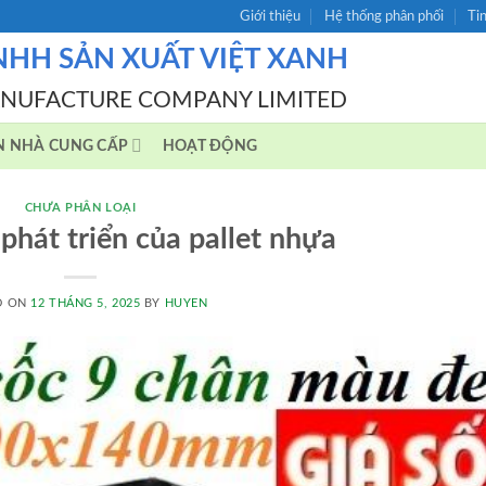
Giới thiệu
Hệ thống phân phối
Ti
NHH SẢN XUẤT VIỆT XANH
ANUFACTURE COMPANY LIMITED
N NHÀ CUNG CẤP
HOẠT ĐỘNG
CHƯA PHÂN LOẠI
 phát triển của pallet nhựa
D ON
12 THÁNG 5, 2025
BY
HUYEN