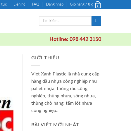
n tức
Liên hệ
FAQ
Đăng nhập
Giỏ hàng /
0
₫
0
Tìm
kiếm:
Hotline: 098 442 3150
GIỚI THIỆU
Viet Xanh Plastic là nhà cung cấp
hàng đầu nhựa công nghiệp như
pallet nhựa, thùng rác công
nghiệp, thùng nhựa, sóng nhựa,
thùng chở hàng, tấm lót nhựa
công nghiệp..
BÀI VIẾT MỚI NHẤT