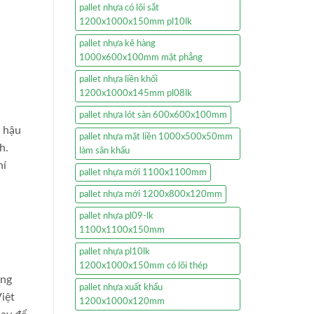
pallet nhựa có lõi sắt
1200x1000x150mm pl10lk
pallet nhựa kê hàng
1000x600x100mm mặt phẳng
pallet nhựa liền khối
1200x1000x145mm pl08lk
pallet nhựa lót sàn 600x600x100mm
ụ hậu
pallet nhựa mặt liền 1000x500x50mm
h.
làm sân khấu
hí
pallet nhựa mới 1100x1100mm
pallet nhựa mới 1200x800x120mm
pallet nhựa pl09-lk
1100x1100x150mm
pallet nhựa pl10lk
1200x1000x150mm có lõi thép
ong
pallet nhựa xuất khẩu
iệt
1200x1000x120mm