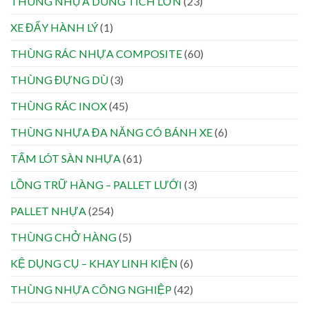
THÙNG NHỰA DUNG TÍCH LỚN
(23)
XE ĐẨY HÀNH LÝ
(1)
THÙNG RÁC NHỰA COMPOSITE
(60)
THÙNG ĐỰNG DÙ
(3)
THÙNG RÁC INOX
(45)
THÙNG NHỰA ĐA NĂNG CÓ BÁNH XE
(6)
TẤM LÓT SÀN NHỰA
(61)
LỒNG TRỮ HÀNG – PALLET LƯỚI
(3)
PALLET NHỰA
(254)
THÙNG CHỞ HÀNG
(5)
KỆ DỤNG CỤ – KHAY LINH KIỆN
(6)
THÙNG NHỰA CÔNG NGHIỆP
(42)