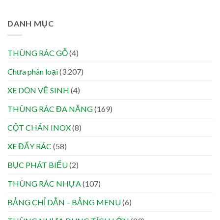
DANH MỤC
THÙNG RÁC GỖ
(4)
Chưa phân loại
(3.207)
XE DỌN VỆ SINH
(4)
THÙNG RÁC ĐA NĂNG
(169)
CỘT CHẮN INOX
(8)
XE ĐẨY RÁC
(58)
BỤC PHÁT BIỂU
(2)
THÙNG RÁC NHỰA
(107)
BẢNG CHỈ DẪN – BẢNG MENU
(6)