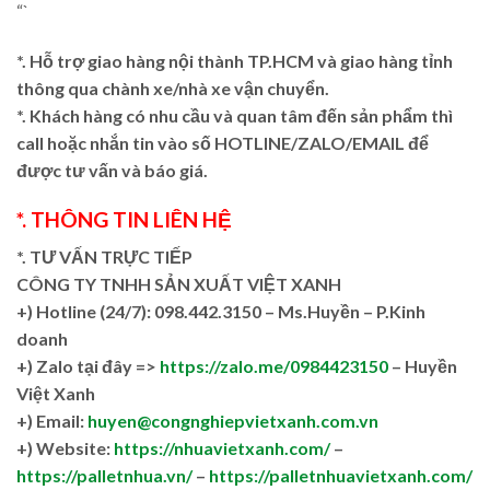
“`
*. Hỗ trợ giao hàng nội thành TP.HCM và giao hàng tỉnh
thông qua chành xe/nhà xe vận chuyển.
*. Khách hàng có nhu cầu và quan tâm đến sản phẩm thì
call hoặc nhắn tin vào số HOTLINE/ZALO/EMAIL để
được tư vấn và báo giá.
*. THÔNG TIN LIÊN HỆ
*. TƯ VẤN TRỰC TIẾP
CÔNG TY TNHH SẢN XUẤT VIỆT XANH
+)
Hotline (24/7): 098.442.3150 – Ms.Huyền – P.Kinh
doanh
+)
Zalo tại đây =>
https://zalo.me/0984423150
– Huyền
Việt Xanh
+) Email:
huyen@congnghiepvietxanh.com.vn
+) Website:
https://nhuavietxanh.com/
–
https://palletnhua.vn/
–
https://palletnhuavietxanh.com/