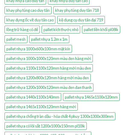
khay nhựa cao duy tân
khay nhựa duy tân cao
khay phụ tùng cao duy tân
khay phụ tùng duy tân 718
khay đựng ốc vít duy tân cao
kệ dụng cụ duy tân đại 719
lồng trữ hàng có đế
pallet kích thước nhỏ
pallet liền khối pl08lk
pallet mesh
pallet nhựa 1.2m x 1m
pallet nhựa 1000x600x100mm mặt kín
pallet nhựa 1000x1000x120mm màu đen hàng mới
pallet nhựa 1100x1100x120mm hàng mới màu đen
pallet nhựa 1200x800x120mm hàng mới màu đen
pallet nhựa 1200x1000x120mm màu đen đan thanh
pallet nhựa 1440x1100x140mm
pallet nhựa 1465x1100x120mm
pallet nhựa 1465x1100x120mm hàng mới
pallet nhựa chống tràn dầu - hóa chất 4 phuy 1300x1300x300mm
pallet nhựa có lõi sắt 1200x1000x150mm pl10lk