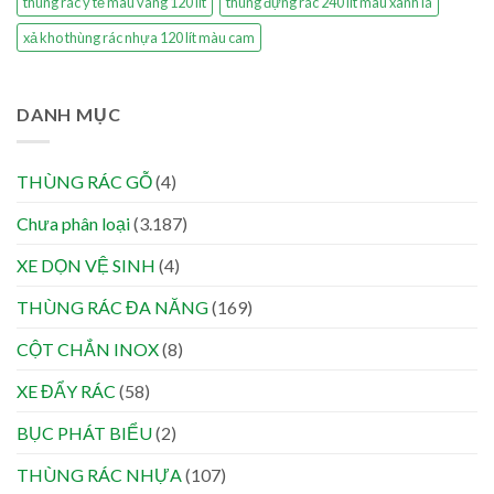
thùng rác y tế màu vàng 120 lít
thùng đựng rác 240 lít màu xanh lá
xả kho thùng rác nhựa 120 lít màu cam
DANH MỤC
THÙNG RÁC GỖ
(4)
Chưa phân loại
(3.187)
XE DỌN VỆ SINH
(4)
THÙNG RÁC ĐA NĂNG
(169)
CỘT CHẮN INOX
(8)
XE ĐẨY RÁC
(58)
BỤC PHÁT BIỂU
(2)
THÙNG RÁC NHỰA
(107)