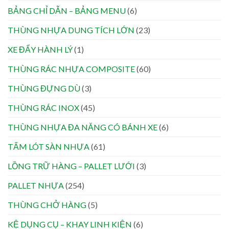
BẢNG CHỈ DẪN – BẢNG MENU
(6)
THÙNG NHỰA DUNG TÍCH LỚN
(23)
XE ĐẨY HÀNH LÝ
(1)
THÙNG RÁC NHỰA COMPOSITE
(60)
THÙNG ĐỰNG DÙ
(3)
THÙNG RÁC INOX
(45)
THÙNG NHỰA ĐA NĂNG CÓ BÁNH XE
(6)
TẤM LÓT SÀN NHỰA
(61)
LỒNG TRỮ HÀNG – PALLET LƯỚI
(3)
PALLET NHỰA
(254)
THÙNG CHỞ HÀNG
(5)
KỆ DỤNG CỤ – KHAY LINH KIỆN
(6)