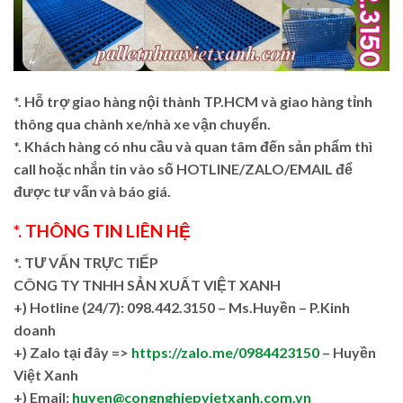
*. Hỗ trợ giao hàng nội thành TP.HCM và giao hàng tỉnh
thông qua chành xe/nhà xe vận chuyển.
*. Khách hàng có nhu cầu và quan tâm đến sản phẩm thì
call hoặc nhắn tin vào số HOTLINE/ZALO/EMAIL để
được tư vấn và báo giá.
*. THÔNG TIN LIÊN HỆ
*. TƯ VẤN TRỰC TIẾP
CÔNG TY TNHH SẢN XUẤT VIỆT XANH
+)
Hotline (24/7): 098.442.3150 – Ms.Huyền – P.Kinh
doanh
+)
Zalo tại đây =>
https://zalo.me/0984423150
– Huyền
Việt Xanh
+) Email:
huyen@congnghiepvietxanh.com.vn