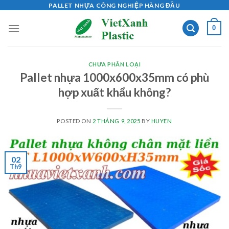
Skip
PALLET NHỰA CÔNG NGHIỆP HÀNG ĐẦU
to
0
content
CHƯA PHÂN LOẠI
Pallet nhựa 1000x600x35mm có phù
hợp xuất khẩu không?
POSTED ON
2 THÁNG 9, 2025
BY
HUYEN
02
Th9