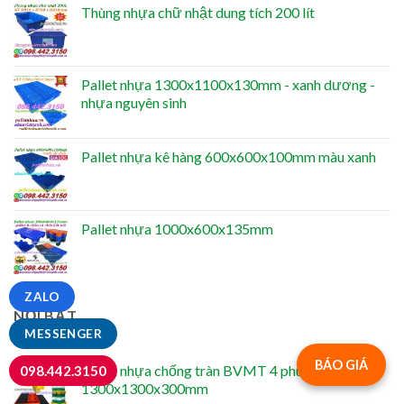
Thùng nhựa chữ nhật dung tích 200 lít
Pallet nhựa 1300x1100x130mm - xanh dương -
nhựa nguyên sinh
Pallet nhựa kê hàng 600x600x100mm màu xanh
Pallet nhựa 1000x600x135mm
ZALO
NỔI BẬT
MESSENGER
BÁO GIÁ
Pallet nhựa chống tràn BVMT 4 phuy -
098.442.3150
1300x1300x300mm