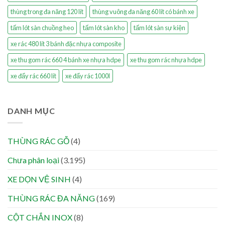
thùng trong đa năng 120 lít
thùng vuông đa năng 60 lít có bánh xe
tấm lót sàn chuồng heo
tấm lót sàn kho
tấm lót sàn sự kiện
xe rác 480 lít 3 bánh đặc nhựa composite
xe thu gom rác 660 4 bánh xe nhựa hdpe
xe thu gom rác nhựa hdpe
xe đẩy rác 660 lít
xe đẩy rác 1000l
DANH MỤC
THÙNG RÁC GỖ
(4)
Chưa phân loại
(3.195)
XE DỌN VỆ SINH
(4)
THÙNG RÁC ĐA NĂNG
(169)
CỘT CHẮN INOX
(8)