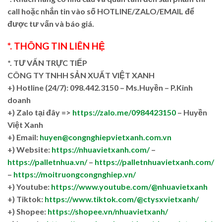
call hoặc nhắn tin vào số HOTLINE/ZALO/EMAIL để
được tư vấn và báo giá.
*. THÔNG TIN LIÊN HỆ
*. TƯ VẤN TRỰC TIẾP
CÔNG TY TNHH SẢN XUẤT VIỆT XANH
+)
Hotline (24/7): 098.442.3150 – Ms.Huyền – P.Kinh
doanh
+)
Zalo tại đây =>
https://zalo.me/0984423150
– Huyền
Việt Xanh
+) Email:
huyen@congnghiepvietxanh.com.vn
+) Website:
https://nhuavietxanh.com/
–
https://palletnhua.vn/
–
https://palletnhuavietxanh.com/
–
https://moitruongcongnghiep.vn/
+) Youtube:
https://www.youtube.com/@nhuavietxanh
+) Tiktok:
https://www.tiktok.com/@ctysxvietxanh/
+) Shopee:
https://shopee.vn/nhuavietxanh/