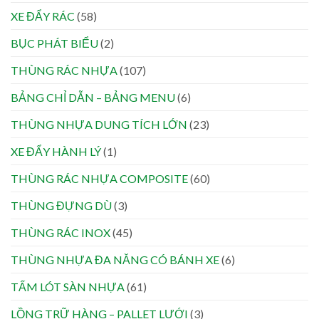
XE ĐẨY RÁC
(58)
BỤC PHÁT BIỂU
(2)
THÙNG RÁC NHỰA
(107)
BẢNG CHỈ DẪN – BẢNG MENU
(6)
THÙNG NHỰA DUNG TÍCH LỚN
(23)
XE ĐẨY HÀNH LÝ
(1)
THÙNG RÁC NHỰA COMPOSITE
(60)
THÙNG ĐỰNG DÙ
(3)
THÙNG RÁC INOX
(45)
THÙNG NHỰA ĐA NĂNG CÓ BÁNH XE
(6)
TẤM LÓT SÀN NHỰA
(61)
LỒNG TRỮ HÀNG – PALLET LƯỚI
(3)