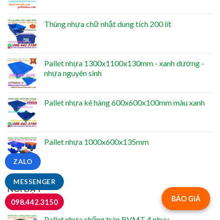
Thùng nhựa chữ nhật dung tích 200 lít
Pallet nhựa 1300x1100x130mm - xanh dương -
nhựa nguyên sinh
Pallet nhựa kê hàng 600x600x100mm màu xanh
Pallet nhựa 1000x600x135mm
ZALO
MESSENGER
NỔI BẬT
BÁO GIÁ
098.442.3150
Pallet nhựa chống tràn BVMT 4 phuy -