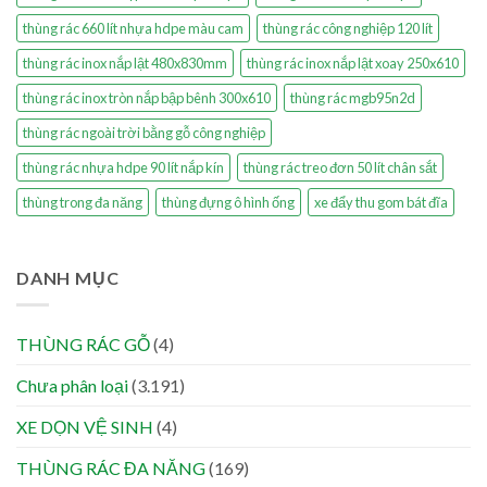
thùng rác 660 lít nhựa hdpe màu cam
thùng rác công nghiệp 120 lít
thùng rác inox nắp lật 480x830mm
thùng rác inox nắp lật xoay 250x610
thùng rác inox tròn nắp bập bênh 300x610
thùng rác mgb95n2d
thùng rác ngoài trời bằng gỗ công nghiệp
thùng rác nhựa hdpe 90 lít nắp kín
thùng rác treo đơn 50 lít chân sắt
thùng trong đa năng
thùng đựng ô hình ống
xe đẩy thu gom bát đĩa
DANH MỤC
THÙNG RÁC GỖ
(4)
Chưa phân loại
(3.191)
XE DỌN VỆ SINH
(4)
THÙNG RÁC ĐA NĂNG
(169)