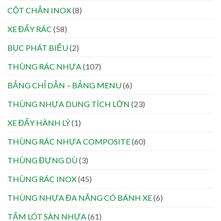
CỘT CHẮN INOX
(8)
XE ĐẨY RÁC
(58)
BỤC PHÁT BIỂU
(2)
THÙNG RÁC NHỰA
(107)
BẢNG CHỈ DẪN – BẢNG MENU
(6)
THÙNG NHỰA DUNG TÍCH LỚN
(23)
XE ĐẨY HÀNH LÝ
(1)
THÙNG RÁC NHỰA COMPOSITE
(60)
THÙNG ĐỰNG DÙ
(3)
THÙNG RÁC INOX
(45)
THÙNG NHỰA ĐA NĂNG CÓ BÁNH XE
(6)
TẤM LÓT SÀN NHỰA
(61)