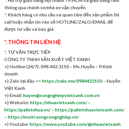
*. Hỗ trợ giao hàng nội thành TP.HCM và giao hàng tỉnh
thông qua chành xe/nhà xe vận chuyển.
*. Khách hàng có nhu cầu và quan tâm đến sản phẩm thì
call hoặc nhắn tin vào số HOTLINE/ZALO/EMAIL để
được tư vấn và báo giá.
*. THÔNG TIN LIÊN HỆ
*. TƯ VẤN TRỰC TIẾP
CÔNG TY TNHH SẢN XUẤT VIỆT XANH
+)
Hotline (24/7): 098.442.3150 – Ms.Huyền – P.Kinh
doanh
+)
Zalo tại đây =>
https://zalo.me/0984423150
– Huyền
Việt Xanh
+) Email:
huyen@congnghiepvietxanh.com.vn
+) Website:
https://nhuavietxanh.com/
–
https://palletnhua.vn/
–
https://palletnhuavietxanh.com/
–
https://moitruongcongnghiep.vn/
+) Youtube:
https://www.youtube.com/@nhuavietxanh