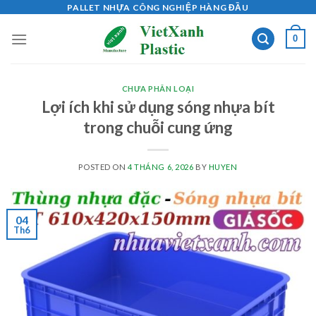
Skip
PALLET NHỰA CÔNG NGHIỆP HÀNG ĐẦU
to
0
content
CHƯA PHÂN LOẠI
Lợi ích khi sử dụng sóng nhựa bít
trong chuỗi cung ứng
POSTED ON
4 THÁNG 6, 2026
BY
HUYEN
04
Th6