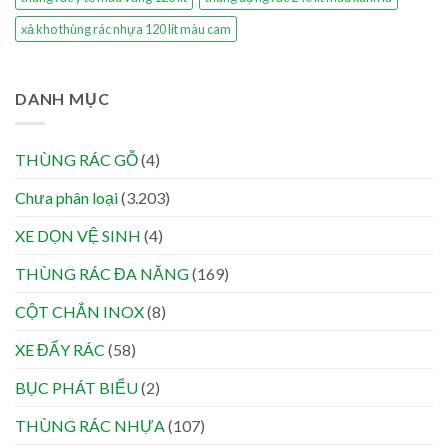
xả kho thùng rác nhựa 120 lít màu cam
DANH MỤC
THÙNG RÁC GỖ
(4)
Chưa phân loại
(3.203)
XE DỌN VỆ SINH
(4)
THÙNG RÁC ĐA NĂNG
(169)
CỘT CHẮN INOX
(8)
XE ĐẨY RÁC
(58)
BỤC PHÁT BIỂU
(2)
THÙNG RÁC NHỰA
(107)