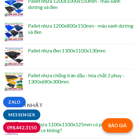
Pallet nhựa 1200x1000x150mm - màu xanh
dương và đen
Pallet nhựa 1200x800x150mm - màu xanh dương
và đen
Pallet nhựa đen 1300x1100x130mm
Pallet nhựa chống tràn dầu - hóa chất 2 phuy -
1300x680x300mm
ZALO
TIN MỚI NHẤT
MESSENGER
Pallet nhựa 1100x1100x125mm có phù hợp kho e-
BÁO GIÁ
098.442.3150
commerce không?