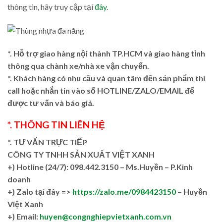
thông tin, hãy truy cập tại
đây
.
*. Hỗ trợ giao hàng nội thành TP.HCM và giao hàng tỉnh
thông qua chành xe/nhà xe vận chuyển.
*. Khách hàng có nhu cầu và quan tâm đến sản phẩm thì
call hoặc nhắn tin vào số HOTLINE/ZALO/EMAIL để
được tư vấn và báo giá.
*. THÔNG TIN LIÊN HỆ
*. TƯ VẤN TRỰC TIẾP
CÔNG TY TNHH SẢN XUẤT VIỆT XANH
+)
Hotline (24/7): 098.442.3150 – Ms.Huyền – P.Kinh
doanh
+)
Zalo tại đây =>
https://zalo.me/0984423150
– Huyền
Việt Xanh
+) Email:
huyen@congnghiepvietxanh.com.vn