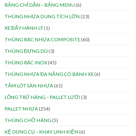
BẢNG CHỈ DẪN – BẢNG MENU
(6)
THÙNG NHỰA DUNG TÍCH LỚN
(23)
XE ĐẨY HÀNH LÝ
(1)
THÙNG RÁC NHỰA COMPOSITE
(60)
THÙNG ĐỰNG DÙ
(3)
THÙNG RÁC INOX
(45)
THÙNG NHỰA ĐA NĂNG CÓ BÁNH XE
(6)
TẤM LÓT SÀN NHỰA
(61)
LỒNG TRỮ HÀNG – PALLET LƯỚI
(3)
PALLET NHỰA
(254)
THÙNG CHỞ HÀNG
(5)
KỆ DỤNG CỤ – KHAY LINH KIỆN
(6)