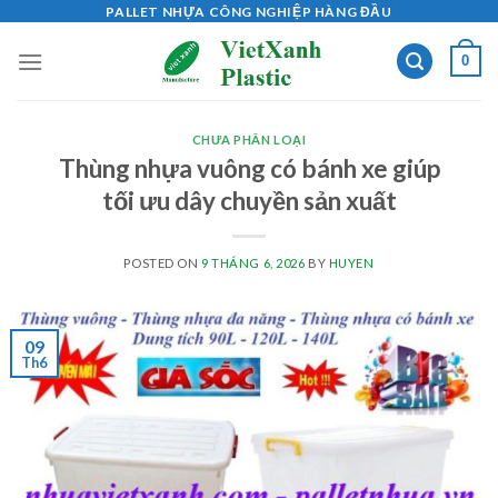
Skip
PALLET NHỰA CÔNG NGHIỆP HÀNG ĐẦU
to
0
content
CHƯA PHÂN LOẠI
Thùng nhựa vuông có bánh xe giúp
tối ưu dây chuyền sản xuất
POSTED ON
9 THÁNG 6, 2026
BY
HUYEN
09
Th6