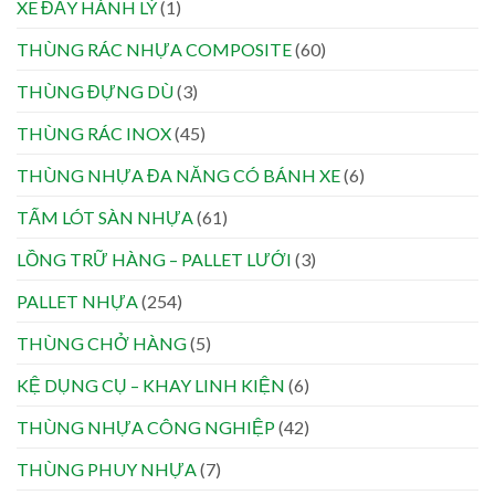
XE ĐẨY HÀNH LÝ
(1)
THÙNG RÁC NHỰA COMPOSITE
(60)
THÙNG ĐỰNG DÙ
(3)
THÙNG RÁC INOX
(45)
THÙNG NHỰA ĐA NĂNG CÓ BÁNH XE
(6)
TẤM LÓT SÀN NHỰA
(61)
LỒNG TRỮ HÀNG – PALLET LƯỚI
(3)
PALLET NHỰA
(254)
THÙNG CHỞ HÀNG
(5)
KỆ DỤNG CỤ – KHAY LINH KIỆN
(6)
THÙNG NHỰA CÔNG NGHIỆP
(42)
THÙNG PHUY NHỰA
(7)