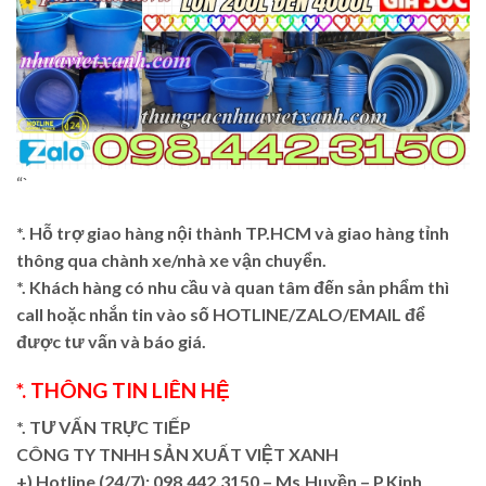
“`
*. Hỗ trợ giao hàng nội thành TP.HCM và giao hàng tỉnh
thông qua chành xe/nhà xe vận chuyển.
*. Khách hàng có nhu cầu và quan tâm đến sản phẩm thì
call hoặc nhắn tin vào số HOTLINE/ZALO/EMAIL để
được tư vấn và báo giá.
*. THÔNG TIN LIÊN HỆ
*. TƯ VẤN TRỰC TIẾP
CÔNG TY TNHH SẢN XUẤT VIỆT XANH
+)
Hotline (24/7): 098.442.3150 – Ms.Huyền – P.Kinh