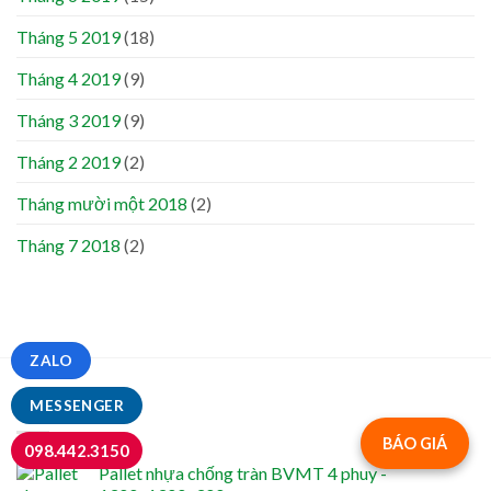
Tháng 5 2019
(18)
Tháng 4 2019
(9)
Tháng 3 2019
(9)
Tháng 2 2019
(2)
Tháng mười một 2018
(2)
Tháng 7 2018
(2)
ZALO
MỚI NHẤT
MESSENGER
BÁO GIÁ
098.442.3150
Pallet nhựa chống tràn BVMT 4 phuy -