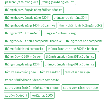
pallet nhựa tải trọng vừa
thùng giao hàng loại lớn
thùng nhựa vuông đa năng 80 lít có bánh xe
thùng nhựa vuông đa năng 220 lít
thùng nhựa đa năng 30 lít
thùng nhựa đa năng 140 lít có bánh xe
thùng phân loại rác 2 ngăn 80lx2
thùng rác 120 lít màu đen
thùng rác 120l màu vàng
thùng rác 660 lít nhựa composite 4 bánh xe
thùng rác cà heo composite
thùng rác hình thú composite
thùng rác nhựa hdpe 660 lít 4 bánh xe
thùng rác y tế 660l màu đen
thùng trong đa năng 55 lít có bánh xe
thùng trong đa năng 120 lít
thùng vuông đa năng 60 lít có bánh xe
tấm lót sàn chuồng heo
tấm lót sàn kho
tấm lót sàn sự kiện
xe rác 480 lít 3 bánh đặc nhựa composite
xe thu gom rác 660 4 bánh xe nhựa hdpe
xe thu gom rác nhựa hdpe
xe đẩy rác 660 lít
xe đẩy rác 1000l