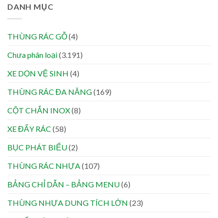
DANH MỤC
THÙNG RÁC GỖ
(4)
Chưa phân loại
(3.191)
XE DỌN VỆ SINH
(4)
THÙNG RÁC ĐA NĂNG
(169)
CỘT CHẮN INOX
(8)
XE ĐẨY RÁC
(58)
BỤC PHÁT BIỂU
(2)
THÙNG RÁC NHỰA
(107)
BẢNG CHỈ DẪN – BẢNG MENU
(6)
THÙNG NHỰA DUNG TÍCH LỚN
(23)