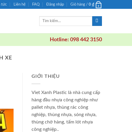
n tức
Liên hệ
FAQ
Đăng nhập
Giỏ hàng /
0
₫
0
Tìm
kiếm:
Hotline: 098 442 3150
H XE
GIỚI THIỆU
Viet Xanh Plastic là nhà cung cấp
hàng đầu nhựa công nghiệp như
pallet nhựa, thùng rác công
nghiệp, thùng nhựa, sóng nhựa,
thùng chở hàng, tấm lót nhựa
công nghiệp..