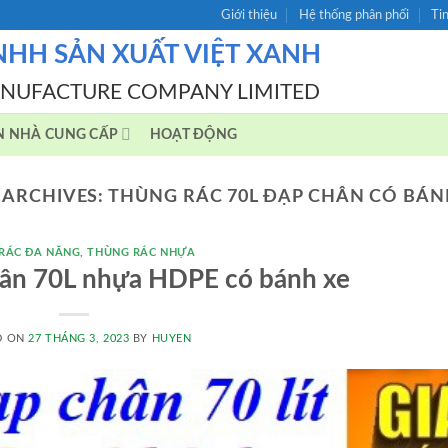
Giới thiệu
Hệ thống phân phối
Ti
NHH SẢN XUẤT VIỆT XANH
ANUFACTURE COMPANY LIMITED
N NHÀ CUNG CẤP
HOẠT ĐỘNG
 ARCHIVES:
THÙNG RÁC 70L ĐẠP CHÂN CÓ BÁN
RÁC ĐA NĂNG
,
THÙNG RÁC NHỰA
hân 70L nhựa HDPE có bánh xe
D ON
27 THÁNG 3, 2023
BY
HUYEN