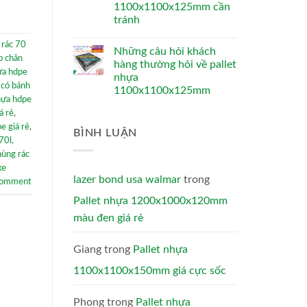
1100x1100x125mm cần
tránh
 rác 70
Những câu hỏi khách
p chân
hàng thường hỏi về pallet
ựa hdpe
nhựa
 có bánh
1100x1100x125mm
hựa hdpe
á rẻ
,
e giá rẻ
,
BÌNH LUẬN
70l
,
hùng rác
xe
lazer bond usa walmar
trong
comment
Pallet nhựa 1200x1000x120mm
màu đen giá rẻ
Giang
trong
Pallet nhựa
1100x1100x150mm giá cực sốc
Phong
trong
Pallet nhựa