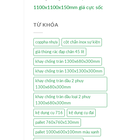
1100x1100x150mm giá cực sốc
TỪ KHÓA
coppha nhựa
cột chắn inox sự kiện
giá thùng rác đạp chân 45 lít
khay chống tràn 1300x680x300mm
khay chống tràn 1300x1300x300mm
khay chống tràn dầu 2 phuy
1300x680x300mm
khay chống tràn dầu loại 2 phuy
1300x680x300mm
kệ dụng cụ 716
kệ dụng cụ đại
pallet 760x760x130mm
pallet 1000x600x100mm màu xanh