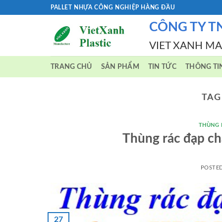
Skip
PALLET NHỰA CÔNG NGHIỆP HÀNG ĐẦU
to
CÔNG TY T
content
VIET XANH M
TRANG CHỦ
SẢN PHẨM
TIN TỨC
THÔNG TI
TAG
THÙNG 
Thùng rác đạp c
POSTE
27